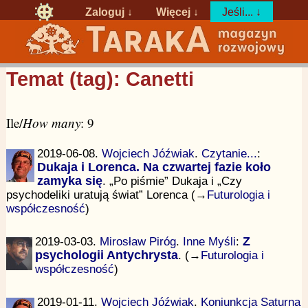
Zaloguj
↓
Więcej ↓
Jeśli... ↓
Temat (tag): Canetti
Ile/
How many
: 9
2019-06-08.
Wojciech Jóźwiak
.
Czytanie...
:
Dukaja i Lorenca. Na czwartej fazie koło
zamyka się
. „Po piśmie” Dukaja i „Czy
psychodeliki uratują świat” Lorenca (→
Futurologia i
współczesność
)
2019-03-03.
Mirosław Piróg
.
Inne Myśli
:
Z
psychologii Antychrysta
. (→
Futurologia i
współczesność
)
2019-01-11.
Wojciech Jóźwiak
.
Koniunkcja Saturna