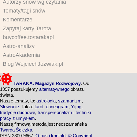
Autorzy snów wg czytania
Tematy/tagi snów
Komentarze
Zapytaj karty Tarota
buycoffee.to/tarakapl
Astro-analizy
AstroAkademia
Blog WojciechJozwiak.pl
TARAKA. Magazyn Rozwojowy
. Od
1997 poszukujemy
alternatywnego
obrazu
świata.
Nasze tematy, to:
astrologia
,
szamanizm
,
Słowianie
. Także
tarot
,
enneagram
,
Yijing
,
tradycje duchowe
,
transpersonalizm
i
techniki
pracy z umysłem
.
Naszą firmową metodą jest neoszamańska
Twarda Ścieżka
.
ISSN 2300-9667.
O nas i kontakt
.
© Copyright