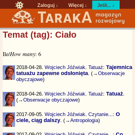
Zaloguj
↓
Więcej ↓
Jeśli... ↓
Temat (tag): Ciało
Ile/
How many
: 6
2018-04-28.
Wojciech Jóźwiak
.
Tatuaż
:
Tajemnica
tatuażu zapewne odsłonięta
. (→
Obserwacje
obyczajowe
)
2018-04-26.
Wojciech Jóźwiak
.
Tatuaż
:
Tatuaż
.
(→
Obserwacje obyczajowe
)
2017-09-05.
Wojciech Jóźwiak
.
Czytanie...
:
O
ciele, ciąg dalszy
. (→
Antropologia
)
2017-09-02.
Wojciech Jóźwiak
.
Czytanie...
:
Co