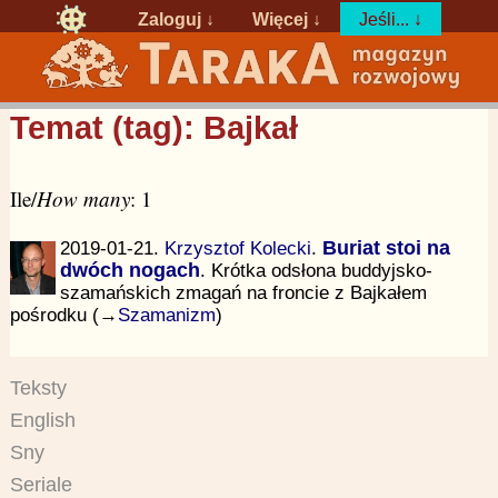
Zaloguj
↓
Więcej ↓
Jeśli... ↓
Temat (tag): Bajkał
Ile/
How many
: 1
2019-01-21.
Krzysztof Kolecki
.
Buriat stoi na
dwóch nogach
. Krótka odsłona buddyjsko-
szamańskich zmagań na froncie z Bajkałem
pośrodku (→
Szamanizm
)
Teksty
English
Sny
Seriale