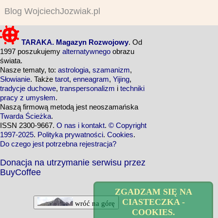
Blog WojciechJozwiak.pl
TARAKA. Magazyn Rozwojowy
. Od
1997 poszukujemy
alternatywnego
obrazu
świata.
Nasze tematy, to:
astrologia
,
szamanizm
,
Słowianie
. Także
tarot
,
enneagram
,
Yijing
,
tradycje duchowe
,
transpersonalizm
i
techniki
pracy z umysłem
.
Naszą firmową metodą jest neoszamańska
Twarda Ścieżka
.
ISSN 2300-9667.
O nas i kontakt
.
© Copyright
1997-2025
.
Polityka prywatności
.
Cookies
.
Do czego jest potrzebna rejestracja?
Donacja na utrzymanie serwisu przez
BuyCoffee
ZGADZAM SIĘ NA
CIASTECZKA -
wróć na górę
COOKIES.