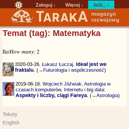
Zaloguj
↓
Więcej ↓
Jeśli... ↓
Temat (tag): Matematyka
Ile/
How many
: 2
2020-03-26.
Łukasz Łuczaj
.
Ideał jest we
fraktalu
. (→
Futurologia i współczesność
)
2019-06-16.
Wojciech Jóźwiak
.
Astrologia w
czasach komputerów, Internetu i big data
:
Aspekty i liczby, ciągi Fareya
. (→
Astrologia
)
Teksty
English