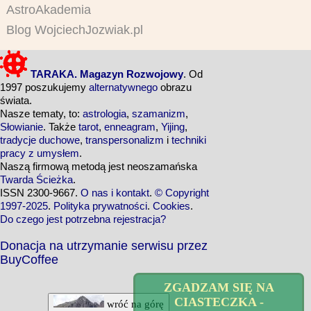
AstroAkademia
Blog WojciechJozwiak.pl
TARAKA. Magazyn Rozwojowy
. Od
1997 poszukujemy
alternatywnego
obrazu
świata.
Nasze tematy, to:
astrologia
,
szamanizm
,
Słowianie
. Także
tarot
,
enneagram
,
Yijing
,
tradycje duchowe
,
transpersonalizm
i
techniki
pracy z umysłem
.
Naszą firmową metodą jest neoszamańska
Twarda Ścieżka
.
ISSN 2300-9667.
O nas i kontakt
.
© Copyright
1997-2025
.
Polityka prywatności
.
Cookies
.
Do czego jest potrzebna rejestracja?
Donacja na utrzymanie serwisu przez
BuyCoffee
ZGADZAM SIĘ NA
CIASTECZKA -
wróć na górę