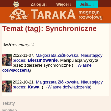
Zaloguj
↓
Więcej ↓
Jeśli... ↓
Temat (tag): Synchroniczne
Ile/
How many
: 2
2022-11-07.
Małgorzata Ziółkowska
.
Nieustający
proces
:
Bierzmowanie
. Manipulacja wykryta
przez zdarzenie synchroniczne (→
Własne
doświadczenia
)
2022-10-21.
Małgorzata Ziółkowska
.
Nieustający
proces
:
Kawa
. (→
Własne doświadczenia
)
Teksty
English