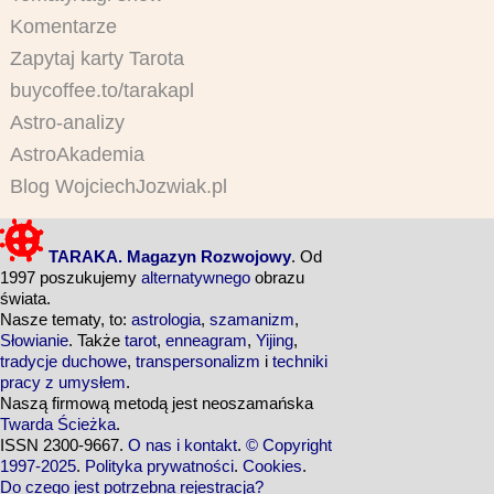
Komentarze
Zapytaj karty Tarota
buycoffee.to/tarakapl
Astro-analizy
AstroAkademia
Blog WojciechJozwiak.pl
TARAKA. Magazyn Rozwojowy
. Od
1997 poszukujemy
alternatywnego
obrazu
świata.
Nasze tematy, to:
astrologia
,
szamanizm
,
Słowianie
. Także
tarot
,
enneagram
,
Yijing
,
tradycje duchowe
,
transpersonalizm
i
techniki
pracy z umysłem
.
Naszą firmową metodą jest neoszamańska
Twarda Ścieżka
.
ISSN 2300-9667.
O nas i kontakt
.
© Copyright
1997-2025
.
Polityka prywatności
.
Cookies
.
Do czego jest potrzebna rejestracja?