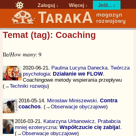
Zaloguj
↓
Więcej ↓
Jeśli... ↓
Temat (tag): Coaching
Ile/
How many
: 9
2020-06-21.
Paulina Lucyna Danecka
.
Twórcza
psychologia
:
Działanie we FLOW
.
Coachingowe metody wspierania przepływu
(→
Techniki rozwoju
)
2016-05-14.
Mirosław Miniszewski
.
Contra
coachos
. (→
Obserwacje obyczajowe
)
2016-03-21.
Katarzyna Urbanowicz
.
Prababcia
mniej ezoteryczna
:
Współczucie cię zabija!
.
(→
Obserwacje obyczajowe
)