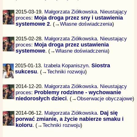
2015-03-19.
Małgorzata Ziółkowska
.
Nieustający
proces
:
Moja droga przez sny i ustawienia
systemowe 2
. (→
Własne doświadczenia
)
2015-02-28.
Małgorzata Ziółkowska
.
Nieustający
proces
:
Moja droga przez ustawienia
systemowe
. (→
Własne doświadczenia
)
2015-01-13.
Izabela Kopaniszyn
.
Siostra
sukcesu
. (→
Techniki rozwoju
)
2014-12-20.
Małgorzata Ziółkowska
.
Nieustający
proces
:
Problemy rodzinne - wychowanie
niedorosłych dzieci
. (→
Obserwacje obyczajowe
)
2014-06-12.
Małgorzata Ziółkowska
.
Daj się
porwać zmianie, a życie nabierze smaku i
koloru
. (→
Techniki rozwoju
)