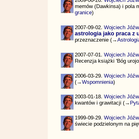
2009-06-26.
Wojciech Jóźw
memów (Dawkinsa) i pola m
granice
)
2007-09-02.
Wojciech Jóźw
astrologia jako praca z
przeznaczenie (→
Astrologi
2007-07-01.
Wojciech Jóźw
Recenzja książki 'Bóg uroj
2006-03-29.
Wojciech Jóźw
(→
Wspomnienia
)
2003-01-18.
Wojciech Jóźw
kwantów i grawitacji (→
Pyt
1999-09-29.
Wojciech Jóźw
świecie podzielonym na pi