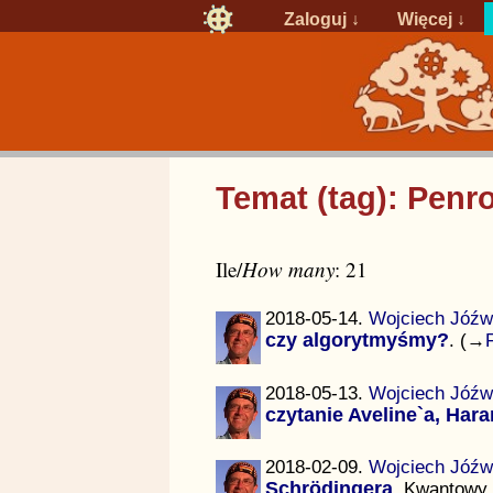
Zaloguj
↓
Więcej ↓
Temat (tag): Penr
Ile/
How many
: 21
2018-05-14.
Wojciech Jóźw
czy algorytmyśmy?
. (→
2018-05-13.
Wojciech Jóźw
czytanie Aveline`a, Har
2018-02-09.
Wojciech Jóźw
Schrödingera
. Kwantowy 