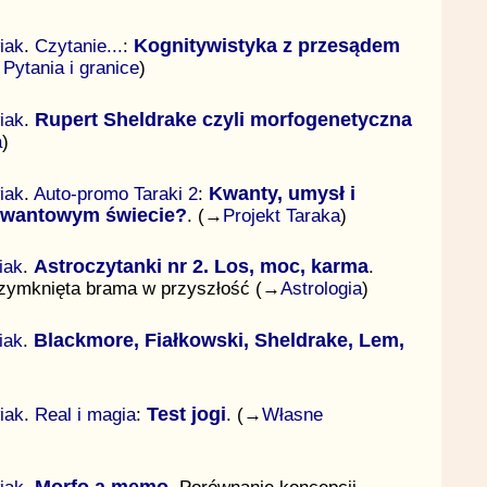
iak
.
Czytanie...
:
Kognitywistyka z przesądem
→
Pytania i granice
)
iak
.
Rupert Sheldrake czyli morfogenetyczna
a
)
iak
.
Auto-promo Taraki 2
:
Kwanty, umysł i
 kwantowym świecie?
. (→
Projekt Taraka
)
iak
.
Astroczytanki nr 2. Los, moc, karma
.
przymknięta brama w przyszłość (→
Astrologia
)
iak
.
Blackmore, Fiałkowski, Sheldrake, Lem,
iak
.
Real i magia
:
Test jogi
. (→
Własne