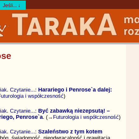
Jeśli... ↓
ose
iak
.
Czytanie...
:
Harariego i Penrose`a dalej:
Futurologia i współczesność
)
iak
.
Czytanie...
:
Być zabawką niezepsutą! –
ariego, Penrose`a
. (→
Futurologia i współczesność
)
iak
.
Czytanie...
:
Szaleństwo z tym kotem
bóg, świadomość, nieodwracalność i grawitacja