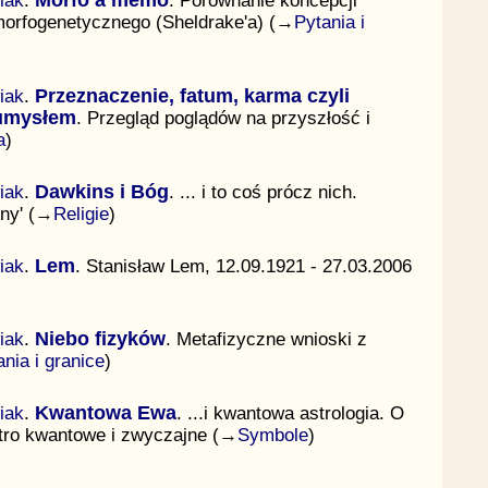
iak
.
Morfo a memo
. Porównanie koncepcji
orfogenetycznego (Sheldrake'a) (→
Pytania i
iak
.
Przeznaczenie, fatum, karma czyli
 umysłem
. Przegląd poglądów na przyszłość i
a
)
iak
.
Dawkins i Bóg
. ... i to coś prócz nich.
ony' (→
Religie
)
iak
.
Lem
. Stanisław Lem, 12.09.1921 - 27.03.2006
iak
.
Niebo fizyków
. Metafizyczne wnioski z
ania i granice
)
iak
.
Kwantowa Ewa
. ...i kwantowa astrologia. O
ętro kwantowe i zwyczajne (→
Symbole
)