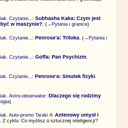
iak
.
Czytanie...
:
Subhasha Kaka: Czym jest
 być w maszynie?
. (→
Pytania i granice
)
iak
.
Czytanie...
:
Penrose'a: Triloka
. (→
Pytania i
iak
.
Czytanie...
:
Goffa: Pan Psychizm
.
iak
.
Czytanie...
:
Penrose'a: Smutek fizyki
.
iak
.
Astro-obserwator
:
Dlaczego się rodzimy
logia
)
iak
.
Auto-promo Taraki 4
:
Antenowy umysł i
. Z cyklu: Co myślisz o sztucznej inteligencji?