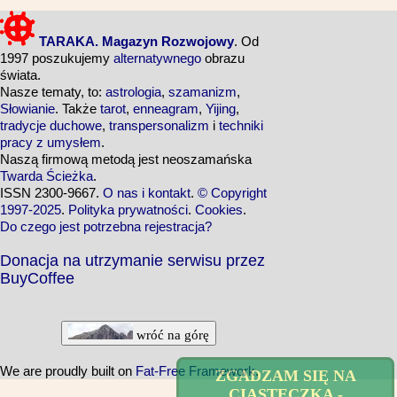
TARAKA. Magazyn Rozwojowy
. Od
1997 poszukujemy
alternatywnego
obrazu
świata.
Nasze tematy, to:
astrologia
,
szamanizm
,
Słowianie
. Także
tarot
,
enneagram
,
Yijing
,
tradycje duchowe
,
transpersonalizm
i
techniki
pracy z umysłem
.
Naszą firmową metodą jest neoszamańska
Twarda Ścieżka
.
ISSN 2300-9667.
O nas i kontakt
.
© Copyright
1997-2025
.
Polityka prywatności
.
Cookies
.
Do czego jest potrzebna rejestracja?
Donacja na utrzymanie serwisu przez
BuyCoffee
wróć na górę
We are proudly built on
Fat-Free Framework
.
ZGADZAM SIĘ NA
CIASTECZKA -