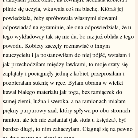
pilnie się uczyła, wkuwała coś na blachę. Któraś jej
powiedziała, żeby spróbowała własnymi słowami
odpowiadać na egzaminie, ale ona odpowiedziała, że u
tego wykładowcy tak się nie da, bo raz już oblała z tego
powodu. Kobiety zaczęły rozmawiać o innym
nauczycielu i ja postanowiłam do niej pójść, wstałam i
jak przechodziłam między ławkami, to moje szaty się
zaplątały i pociągnęły jedną z kobiet, przeprosiłam i
pozbierałam suknię w ręce. Byłam ubrana w wielki
kawał białego materiału jak toga, bez ramiączek do
samej ziemi, luźna i szeroka, a na ramionach miałam
piękny purpurowy szal, który spływa po obu stronach
ramion, ale ich nie zasłaniał (jak stuła u księdza), był
bardzo długi, to nim zahaczyłam. Ciągnął się na pewno
ze dwa metry po ziemi za mną.