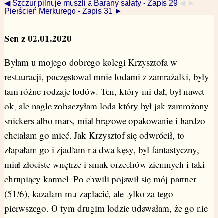
◀ Szczur pilnuje muszli a Barany sałaty - Zapis 29
◀ ►
Pierścień Merkurego - Zapis 31 ►
Sen z 02.01.2020
Byłam u mojego dobrego kolegi Krzysztofa w
restauracji, poczęstował mnie lodami z zamrażalki, były
tam różne rodzaje lodów. Ten, który mi dał, był nawet
ok, ale nagle zobaczyłam loda który był jak zamrożony
snickers albo mars, miał brązowe opakowanie i bardzo
chciałam go mieć. Jak Krzysztof się odwrócił, to
złapałam go i zjadłam na dwa kęsy, był fantastyczny,
miał złociste wnętrze i smak orzechów ziemnych i taki
chrupiący karmel. Po chwili pojawił się mój partner
(51/6), kazałam mu zapłacić, ale tylko za tego
pierwszego. O tym drugim lodzie udawałam, że go nie