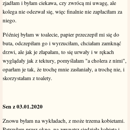
zjadłam i byłam ciekawa, czy zwrócą mi uwagę, ale
kolega nie odezwał się, więc finalnie nie zapłaciłam za
niego.
Później byłam w toalecie, papier przeczepił mi się do
buta, odczepiłam go i wyrzuciłam, chciałam zamknąć
drzwi, ale jak je złapałam, to się urwały i w rękach
wyglądały jak z tektury, pomyślałam "a cholera z nimi",
oparłam je tak, że trochę mnie zasłaniały, a trochę nie, i
skorzystałam z toalety.
Sen z 03.01.2020
Znowu byłam na wykładach, z może trzema kobietami.
Patrzyłam przez okno, na zewnątrz siedziała kobieta i