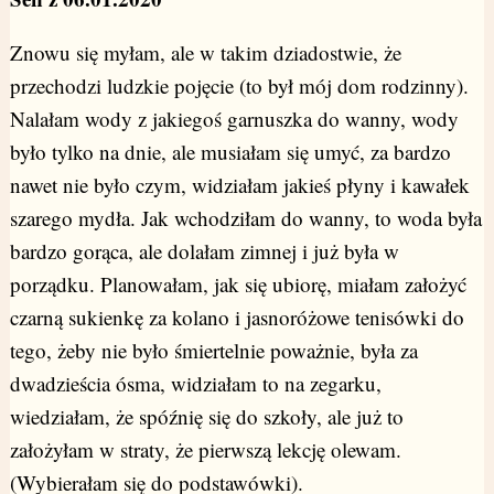
Znowu się myłam, ale w takim dziadostwie, że
przechodzi ludzkie pojęcie (to był mój dom rodzinny).
Nalałam wody z jakiegoś garnuszka do wanny, wody
było tylko na dnie, ale musiałam się umyć, za bardzo
nawet nie było czym, widziałam jakieś płyny i kawałek
szarego mydła. Jak wchodziłam do wanny, to woda była
bardzo gorąca, ale dolałam zimnej i już była w
porządku. Planowałam, jak się ubiorę, miałam założyć
czarną sukienkę za kolano i jasnoróżowe tenisówki do
tego, żeby nie było śmiertelnie poważnie, była za
dwadzieścia ósma, widziałam to na zegarku,
wiedziałam, że spóźnię się do szkoły, ale już to
założyłam w straty, że pierwszą lekcję olewam.
(Wybierałam się do podstawówki).