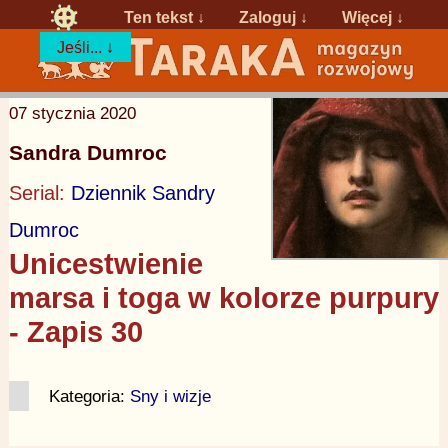
Ten tekst ↓
Zaloguj
↓
Więcej ↓
Jeśli... ↓
07 stycznia 2020
Sandra Dumroc
Serial:
Dziennik Sandry
Dumroc
Unicestwienie
marsa i toga w kolorze purpury
- Zapis 30
Kategoria:
Sny i wizje