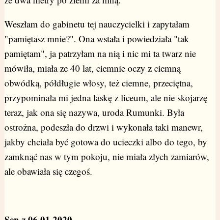
Weszłam do gabinetu tej nauczycielki i zapytałam
"pamiętasz mnie?". Ona wstała i powiedziała "tak
pamiętam", ja patrzyłam na nią i nic mi ta twarz nie
mówiła, miała ze 40 lat, ciemnie oczy z ciemną
obwódką, półdługie włosy, też ciemne, przeciętna,
przypominała mi jedna laskę z liceum, ale nie skojarzę
teraz, jak ona się nazywa, uroda Rumunki. Była
ostrożna, podeszła do drzwi i wykonała taki manewr,
jakby chciała być gotowa do ucieczki albo do tego, by
zamknąć nas w tym pokoju, nie miała złych zamiarów,
ale obawiała się czegoś.
Sen z 06.01.2020