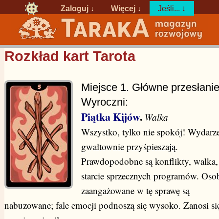
Zaloguj
↓
Więcej ↓
Jeśli... ↓
Rozkład kart Tarota
Miejsce 1. Główne przesłani
Wyroczni:
Piątka Kijów
.
Walka
Wszystko, tylko nie spokój! Wydarz
gwałtownie przyśpieszają.
Prawdopodobne są konflikty, walka,
starcie sprzecznych programów. Oso
zaangażowane w tę sprawę są
nabuzowane; fale emocji podnoszą się wysoko. Zanosi si