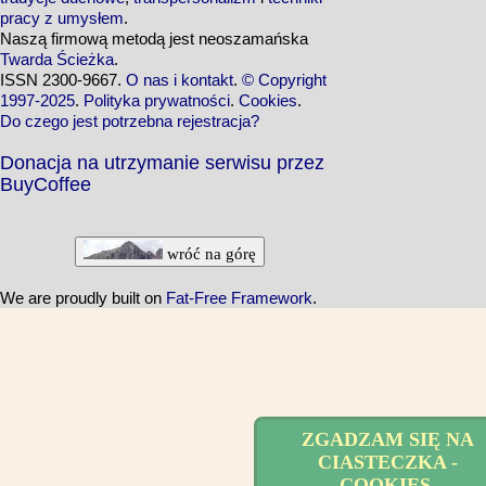
pracy z umysłem
.
Naszą firmową metodą jest neoszamańska
Twarda Ścieżka
.
ISSN 2300-9667.
O nas i kontakt
.
© Copyright
1997-2025
.
Polityka prywatności
.
Cookies
.
Do czego jest potrzebna rejestracja?
Donacja na utrzymanie serwisu przez
BuyCoffee
wróć na górę
We are proudly built on
Fat-Free Framework
.
ZGADZAM SIĘ NA
CIASTECZKA -
COOKIES.