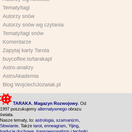
Tematy/tagi
Autorzy snów
Autorzy snów wg czytania
Tematy/tagi snów
Komentarze
Zapytaj karty Tarota
buycoffee.to/tarakapl
Astro-analizy
AstroAkademia
Blog WojciechJozwiak.pl
TARAKA. Magazyn Rozwojowy
. Od
1997 poszukujemy
alternatywnego
obrazu
świata.
Nasze tematy, to:
astrologia
,
szamanizm
,
Słowianie
. Także
tarot
,
enneagram
,
Yijing
,
tradycje duchowe
,
transpersonalizm
i
techniki