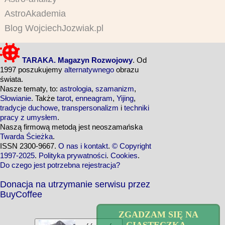
AstroAkademia
Blog WojciechJozwiak.pl
TARAKA. Magazyn Rozwojowy
. Od
1997 poszukujemy
alternatywnego
obrazu
świata.
Nasze tematy, to:
astrologia
,
szamanizm
,
Słowianie
. Także
tarot
,
enneagram
,
Yijing
,
tradycje duchowe
,
transpersonalizm
i
techniki
pracy z umysłem
.
Naszą firmową metodą jest neoszamańska
Twarda Ścieżka
.
ISSN 2300-9667.
O nas i kontakt
.
© Copyright
1997-2025
.
Polityka prywatności
.
Cookies
.
Do czego jest potrzebna rejestracja?
Donacja na utrzymanie serwisu przez
BuyCoffee
ZGADZAM SIĘ NA