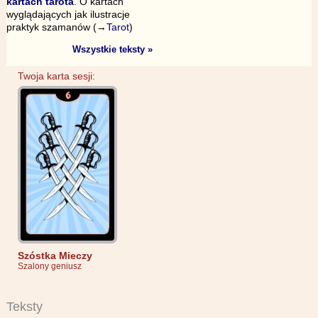
kartach tarota
. O kartach
wyglądających jak ilustracje
praktyk szamanów (→
Tarot
)
Wszystkie teksty »
Twoja karta sesji:
Szóstka Mieczy
Szalony geniusz
Teksty