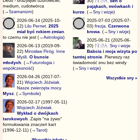
Deus - brazylijski uzdrowiciel,
30)
ᚨᚱᛁᚢᛋ
.
Sen o
medium, cudotwórca
pająkach, mrówkach i
(→
Szamanizm
)
kurze
. (→
Sny i wizje
)
2026-06-14 (2025-10-
2025-07-03 (2025-07-
12)
Lilu Pernet
.
2025
03)
frezja
.
Czerwona
miał być rokiem zmian
.
krowa
. (→
Sny i wizje
)
to czemu nie jest (→
Astrologia
)
2025-06-21 (2025-06-
2026-06-13 (2019-09-
20)
ᚨᚱᛁᚢᛋ
.
Sny i wizje
.
22)
Mirosław Piróg
.
Inne
Babcia i moja wizyta po
Myśli
.
O buncie
tamtej stronie
. Pierwszy raz
młodych
. (→
Futurologia i
świadomość snu bez windy
współczesność
)
(→
Sny i wizje
)
2026-04-26 (2017-07-
Wszystkie sny »
21)
Wojciech Jóźwiak
.
Nasze zwierzęta mocy
.
Mysz
. (→
Symbole
)
2026-02-17 (1997-05-11)
Wojciech Jóźwiak
.
Wykład o dwójkach
tarokowych
. Zapis "na żywo"
formułowania znaczeń kart
(1996-12-11) (→
Tarot
)
Wszystkie teksty »