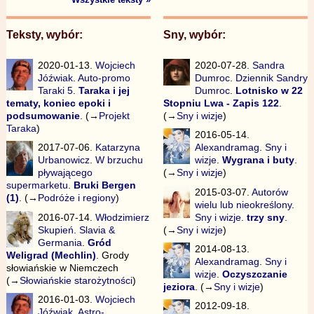
Teksty, wybór:
Sny, wybór:
2020-01-13.
Wojciech
2020-07-28.
Sandra
Jóźwiak
.
Auto-promo
Dumroc
.
Dziennik Sandry
Taraki 5
.
Taraka i jej
Dumroc
.
Lotnisko w 22
tematy, koniec epoki i
Stopniu Lwa - Zapis 122
.
podsumowanie
. (→
Projekt
(→
Sny i wizje
)
Taraka
)
2016-05-14.
2017-07-06.
Katarzyna
Alexandramag
.
Sny i
Urbanowicz
.
W brzuchu
wizje
.
Wygrana i buty
.
pływającego
(→
Sny i wizje
)
supermarketu
.
Bruki Bergen
2015-03-07.
Autorów
(1)
. (→
Podróże i regiony
)
wielu lub nieokreślony
.
2016-07-14.
Włodzimierz
Sny i wizje
.
trzy sny
.
Skupień
.
Slavia &
(→
Sny i wizje
)
Germania
.
Gród
2014-08-13.
Weligrad (Mechlin)
. Grody
Alexandramag
.
Sny i
słowiańskie w Niemczech
wizje
.
Oczyszczanie
(→
Słowiańskie starożytności
)
jeziora
. (→
Sny i wizje
)
2016-01-03.
Wojciech
2012-09-18.
Jóźwiak
.
Astro-