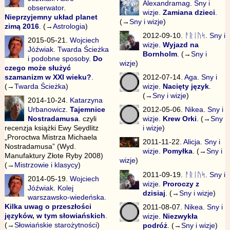
Alexandramag
.
Sny i
obserwator
.
wizje
.
Zamiana dzieci
.
Nieprzyjemny układ planet
(→
Sny i wizje
)
zimą 2016
. (→
Astrologia
)
2012-09-10.
ᚨᚱᛁᚢᛋ
.
Sny i
2015-05-21.
Wojciech
wizje
.
Wyjazd na
Jóźwiak
.
Twarda Ścieżka
Bornholm
. (→
Sny i
i podobne sposoby
.
Do
wizje
)
czego może służyć
szamanizm w XXI wieku?
.
2012-07-14.
Aga
.
Sny i
(→
Twarda Ścieżka
)
wizje
.
Nacięty język
.
(→
Sny i wizje
)
2014-10-24.
Katarzyna
Urbanowicz
.
Tajemnice
2012-05-06.
Nikea
.
Sny i
Nostradamusa
. czyli
wizje
.
Krew Orki
. (→
Sny
recenzja książki Ewy Seydlitz
i wizje
)
„Proroctwa Mistrza Michaela
2011-11-22.
Alicja
.
Sny i
Nostradamusa” (Wyd.
wizje
.
Pomyłka
. (→
Sny i
Manufaktury Złote Ryby 2008)
wizje
)
(→
Mistrzowie i klasycy
)
2011-09-19.
ᚨᚱᛁᚢᛋ
.
Sny i
2014-05-19.
Wojciech
wizje
.
Proroczy z
Jóźwiak
.
Kolej
dzisiaj
. (→
Sny i wizje
)
warszawsko-wiedeńska
.
Kilka uwag o przeszłości
2011-08-07.
Nikea
.
Sny i
języków, w tym słowiańskich
.
wizje
.
Niezwykła
(→
Słowiańskie starożytności
)
podróż
. (→
Sny i wizje
)