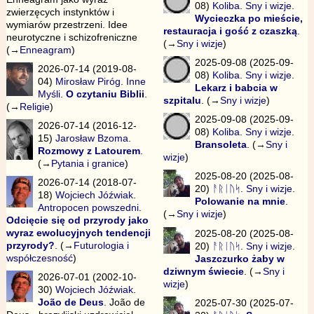
08)
Koliba
.
Sny i wizje
.
zwierzęcych instynktów i
Wycieczka po mieście,
wymiarów przestrzeni. Idee
restauracja i gość z czaszką
.
neurotyczne i schizofreniczne
(→
Sny i wizje
)
(→
Enneagram
)
2025-09-08 (2025-09-
2026-07-14 (2019-08-
08)
Koliba
.
Sny i wizje
.
04)
Mirosław Piróg
.
Inne
Lekarz i babcia w
Myśli
.
O czytaniu Biblii
.
szpitalu
. (→
Sny i wizje
)
(→
Religie
)
2025-09-08 (2025-09-
2026-07-14 (2016-12-
08)
Koliba
.
Sny i wizje
.
15)
Jarosław Bzoma
.
Bransoleta
. (→
Sny i
Rozmowy z Latourem
.
wizje
)
(→
Pytania i granice
)
2025-08-20 (2025-08-
2026-07-14 (2018-07-
20)
ᚨᚱᛁᚢᛋ
.
Sny i wizje
.
18)
Wojciech Jóźwiak
.
Polowanie na mnie
.
Antropocen powszedni
.
(→
Sny i wizje
)
Odcięcie się od przyrody jako
wyraz ewolucyjnych tendencji
2025-08-20 (2025-08-
przyrody?
. (→
Futurologia i
20)
ᚨᚱᛁᚢᛋ
.
Sny i wizje
.
współczesność
)
Jaszczurko żaby w
dziwnym świecie
. (→
Sny i
2026-07-01 (2002-10-
wizje
)
30)
Wojciech Jóźwiak
.
João de Deus
. João de
2025-07-30 (2025-07-