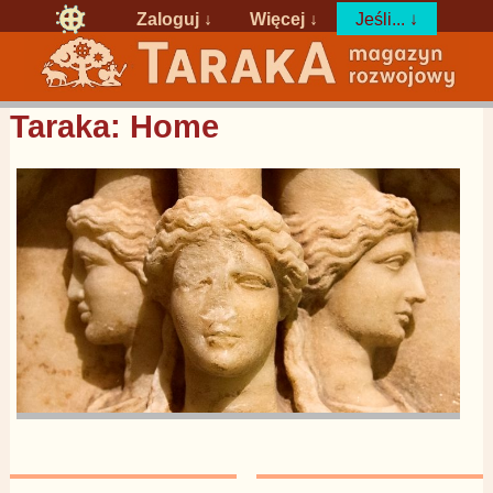
Zaloguj
↓
Więcej ↓
Jeśli... ↓
Taraka: Home