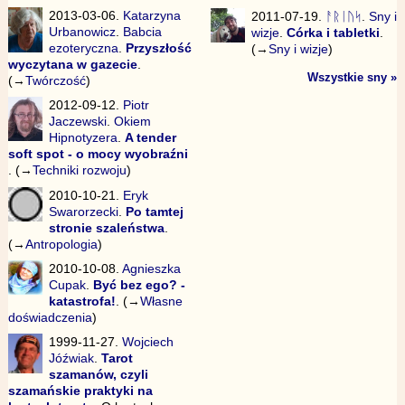
2013-03-06.
Katarzyna
2011-07-19.
ᚨᚱᛁᚢᛋ
.
Sny i
Urbanowicz
.
Babcia
wizje
.
Córka i tabletki
.
ezoteryczna
.
Przyszłość
(→
Sny i wizje
)
wyczytana w gazecie
.
Wszystkie sny »
(→
Twórczość
)
2012-09-12.
Piotr
Jaczewski
.
Okiem
Hipnotyzera
.
A tender
soft spot - o mocy wyobraźni
. (→
Techniki rozwoju
)
2010-10-21.
Eryk
Swarorzecki
.
Po tamtej
stronie szaleństwa
.
(→
Antropologia
)
2010-10-08.
Agnieszka
Cupak
.
Być bez ego? -
katastrofa!
. (→
Własne
doświadczenia
)
1999-11-27.
Wojciech
Jóźwiak
.
Tarot
szamanów, czyli
szamańskie praktyki na