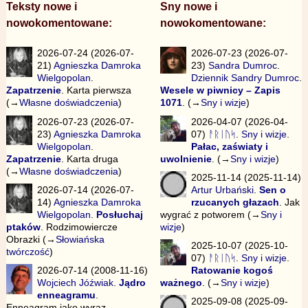
Teksty nowe i
Sny nowe i
nowokomentowane:
nowokomentowane:
2026-07-24 (2026-07-
2026-07-23 (2026-07-
21)
Agnieszka Damroka
23)
Sandra Dumroc
.
Wielgopolan
.
Dziennik Sandry Dumroc
.
Zapatrzenie
. Karta pierwsza
Wesele w piwnicy – Zapis
(→
Własne doświadczenia
)
1071
. (→
Sny i wizje
)
2026-07-23 (2026-07-
2026-04-07 (2026-04-
23)
Agnieszka Damroka
07)
ᚨᚱᛁᚢᛋ
.
Sny i wizje
.
Wielgopolan
.
Pałac, zaświaty i
Zapatrzenie
. Karta druga
uwolnienie
. (→
Sny i wizje
)
(→
Własne doświadczenia
)
2025-11-14 (2025-11-14)
2026-07-14 (2026-07-
Artur Urbański
.
Sen o
14)
Agnieszka Damroka
rzucanych głazach
. Jak
Wielgopolan
.
Posłuchaj
wygrać z potworem (→
Sny i
ptaków
. Rodzimowiercze
wizje
)
Obrazki (→
Słowiańska
2025-10-07 (2025-10-
twórczość
)
07)
ᚨᚱᛁᚢᛋ
.
Sny i wizje
.
2026-07-14 (2008-11-16)
Ratowanie kogoś
Wojciech Jóźwiak
.
Jądro
ważnego
. (→
Sny i wizje
)
enneagramu
.
2025-09-08 (2025-09-
Enneagram jako wyraz