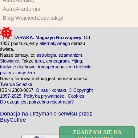
Astro-analizy
AstroAkademia
Blog WojciechJozwiak.pl
TARAKA. Magazyn Rozwojowy
. Od
1997 poszukujemy
alternatywnego
obrazu
świata.
Nasze tematy, to:
astrologia
,
szamanizm
,
Słowianie
. Także
tarot
,
enneagram
,
Yijing
,
tradycje duchowe
,
transpersonalizm
i
techniki
pracy z umysłem
.
Naszą firmową metodą jest neoszamańska
Twarda Ścieżka
.
ISSN 2300-9667.
O nas i kontakt
.
© Copyright
1997-2025
.
Polityka prywatności
.
Cookies
.
Do czego jest potrzebna rejestracja?
Donacja na utrzymanie serwisu przez
BuyCoffee
ZGADZAM SIĘ NA