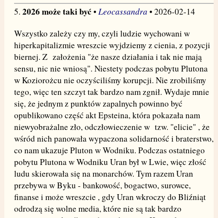
2026 może taki być
Leocassandra
5.
•
• 2026-02-14
Wszystko zależy czy my, czyli ludzie wychowani w
hiperkapitalizmie wreszcie wyjdziemy z cienia, z pozycji
biernej. Z założenia "że nasze działania i tak nie mają
sensu, nic nie wniosą". Niestety podczas pobytu Plutona
w Koziorożcu nie oczyściliśmy korupcji. Nie zrobiliśmy
tego, więc ten szczyt tak bardzo nam zgnił. Wydaje mnie
się, że jednym z punktów zapalnych powinno być
opublikowano część akt Epsteina, która pokazała nam
niewyobrażalne zło, odczłowieczenie w tzw. "elicie" , że
wśród nich panowała wypaczona solidarność i braterstwo,
co nam ukazuje Pluton w Wodniku. Podczas ostatniego
pobytu Plutona w Wodniku Uran był w Lwie, więc złość
ludu skierowała się na monarchów. Tym razem Uran
przebywa w Byku - bankowość, bogactwo, surowce,
finanse i może wreszcie , gdy Uran wkroczy do Bliźniąt
odrodzą się wolne media, które nie są tak bardzo