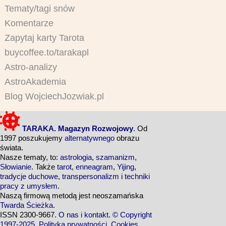
Tematy/tagi snów
Komentarze
Zapytaj karty Tarota
buycoffee.to/tarakapl
Astro-analizy
AstroAkademia
Blog WojciechJozwiak.pl
TARAKA. Magazyn Rozwojowy
. Od
1997 poszukujemy
alternatywnego
obrazu
świata.
Nasze tematy, to:
astrologia
,
szamanizm
,
Słowianie
. Także
tarot
,
enneagram
,
Yijing
,
tradycje duchowe
,
transpersonalizm
i
techniki
pracy z umysłem
.
Naszą firmową metodą jest neoszamańska
Twarda Ścieżka
.
ISSN 2300-9667.
O nas i kontakt
.
© Copyright
1997-2025
.
Polityka prywatności
.
Cookies
.