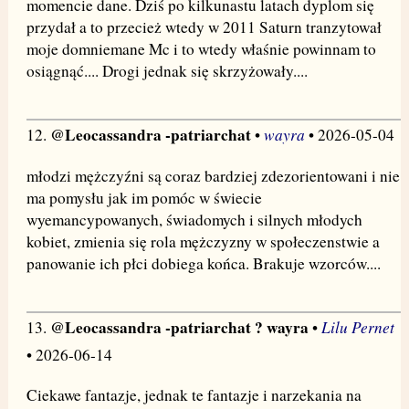
momencie dane. Dziś po kilkunastu latach dyplom się
przydał a to przecież wtedy w 2011 Saturn tranzytował
moje domniemane Mc i to wtedy właśnie powinnam to
osiągnąć.... Drogi jednak się skrzyżowały....
@Leocassandra -patriarchat
wayra
12.
•
• 2026-05-04
młodzi mężczyźni są coraz bardziej zdezorientowani i nie
ma pomysłu jak im pomóc w świecie
wyemancypowanych, świadomych i silnych młodych
kobiet, zmienia się rola mężczyzny w społeczenstwie a
panowanie ich płci dobiega końca. Brakuje wzorców....
@Leocassandra -patriarchat ? wayra
Lilu Pernet
13.
•
• 2026-06-14
Ciekawe fantazje, jednak te fantazje i narzekania na