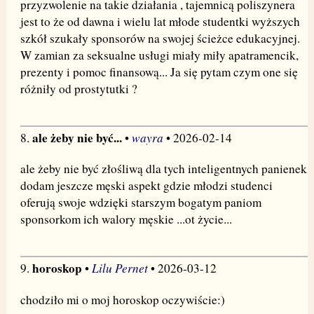
przyzwolenie na takie działania , tajemnicą poliszynera
jest to że od dawna i wielu lat młode studentki wyższych
szkół szukały sponsorów na swojej ścieżce edukacyjnej.
W zamian za seksualne usługi miały miły apatramencik,
prezenty i pomoc finansową... Ja się pytam czym one się
różniły od prostytutki ?
ale żeby nie być...
wayra
8.
•
• 2026-02-14
ale żeby nie być złośliwą dla tych inteligentnych panienek
dodam jeszcze męski aspekt gdzie młodzi studenci
oferują swoje wdzięki starszym bogatym paniom
sponsorkom ich walory męskie ...ot życie...
horoskop
Lilu Pernet
9.
•
• 2026-03-12
chodziło mi o moj horoskop oczywiście:)