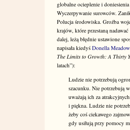
globalne ocieplenie i doniesien
Wyczerpywanie surowców. Zanik
Polucja środowiska. Groźba wojen
krajów, które przestaną nadawać 
dalej, leżą błędnie ustawione sp
napisała kiedyś
Donella Meadow
The Limits to Growth: A Thirty 
latach”):
Ludzie nie potrzebują ogr
szacunku. Nie potrzebują w
uważają ich za atrakcyjnych
i piękna. Ludzie nie potrze
żeby coś ciekawego zajmowa
gdy usiłują przy pomocy ma