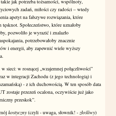
, takie jak potrzeba tożsamości, wspólnoty,
życiowych zadań, miłości czy radości – wtedy
nia apetyt na fałszywe rozwiązania, które
h tęsknot. Społeczeństwo, które uznałoby
by, pozwoliło je wyrazić i znalazło
zaspokajania, potrzebowałoby znacznie
ów i energii, aby zapewnić wiele wyższy
a.
w sieci: w rosnącej „wzajemnej połączliwości”
raz w integracji Zachodu (z jego technologią) i
zamańską) - z ich duchowością. W ten sposób data
T zostaje przezeń ocalona, oczywiście już jako
smiczny przeskok”.
t mój
kostyczny
(czyli - uwaga, słownik! -
złośliwy
)