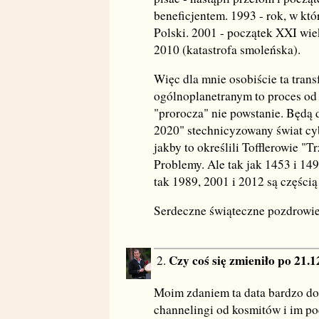
beneficjentem. 1993 - rok, w któ
Polski. 2001 - początek XXI wie
2010 (katastrofa smoleńska).
Więc dla mnie osobiście ta tra
ogólnoplanetranym to proces od 
"prorocza" nie powstanie. Będą 
2020" stechnicyzowany świat cybo
jakby to określili Tofflerowie "Tr
Problemy. Ale tak jak 1453 i 14
tak 1989, 2001 i 2012 są częścią
Serdeczne świąteczne pozdrowie
Czy coś się zmieniło po 21.
2.
Moim zdaniem ta data bardzo dob
channelingi od kosmitów i im po