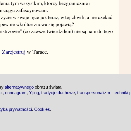
lenia tym wszystkim, którzy bezgranicznie i
m ciągu zafascynowani.
ycie w swoje ręce już teraz, w tej chwili, a nie czekać
e pewnie wkrótce znowu się pojawią?
mistrzowie" (co zawsze twierdziłem) nie są nam do tego
b
Zarejestruj
w Tarace.
emy
alternatywnego
obrazu świata.
ot
,
enneagram
,
Yijing
,
tradycje duchowe
,
transpersonalizm
i
techniki 
ityka prywatności
.
Cookies
.