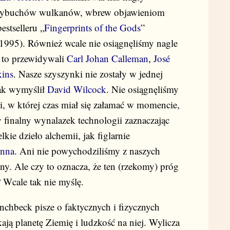
i wybuchów wulkanów, wbrew objawieniom
estselleru „
Fingerprints of the Gods
”
1995). Również wcale nie osiągnęliśmy nagle
 to przewidywali
Carl Johan Calleman
,
José
kins
. Nasze szyszynki nie zostały w jednej
jak wymyślił
David Wilcock
. Nie osiągnęliśmy
ci, w której czas miał się załamać w momencie,
 finalny wynalazek technologii zaznaczając
lkie dzieło alchemii, jak figlarnie
enna
. Ani nie powychodziliśmy z naszych
lny. Ale czy to oznacza, że ten (rzekomy) próg
 Wcale tak nie myślę.
chbeck pisze o faktycznych i fizycznych
ają planetę Ziemię i ludzkość na niej. Wylicza