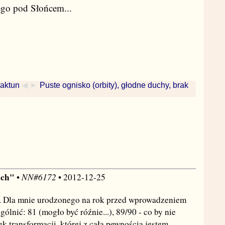
ego pod Słońcem...
baktun
◀ ►
Puste ognisko (orbity), głodne duchy, brak
ach"
NN#6172
•
• 2012-12-25
... Dla mnie urodzonego na rok przed wprowadzeniem
nić: 81 (mogło być róźnie...), 89/90 - co by nie
ek transformacji, której z całą pewnością jestem