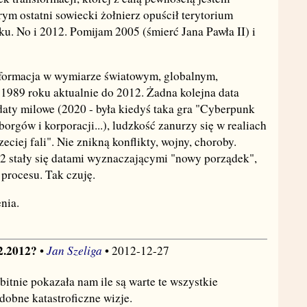
rym ostatni sowiecki żołnierz opuścił terytorium
ku. No i 2012. Pomijam 2005 (śmierć Jana Pawła II) i
nsformacja w wymiarze światowym, globalnym,
1989 roku aktualnie do 2012. Żadna kolejna data
daty milowe (2020 - była kiedyś taka gra "Cyberpunk
rgów i korporacji...), ludzkość zanurzy się w realiach
zeciej fali". Nie znikną konflikty, wojny, choroby.
92 stały się datami wyznaczającymi "nowy porządek",
 procesu. Tak czuję.
nia.
12.2012?
Jan Szeliga
•
• 2012-12-27
itnie pokazała nam ile są warte te wszystkie
dobne katastroficzne wizje.