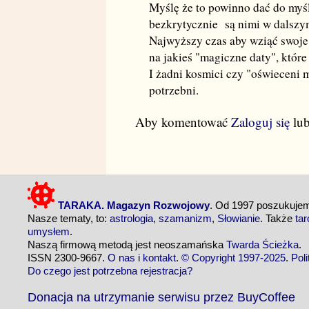
Myślę że to powinno dać do myś
bezkrytycznie są nimi w dalszy
Najwyższy czas aby wziąć swoje ż
na jakieś "magiczne daty", któr
I żadni kosmici czy "oświeceni 
potrzebni.
Aby komentować
Zaloguj się
lu
TARAKA. Magazyn Rozwojowy
. Od 1997 poszukuj
Nasze tematy, to:
astrologia
,
szamanizm
,
Słowianie
. Także
tar
umysłem
.
Naszą firmową metodą jest neoszamańska
Twarda Ścieżka
.
ISSN 2300-9667.
O nas i kontakt
.
© Copyright 1997-2025
.
Pol
Do czego jest potrzebna rejestracja?
Donacja na utrzymanie serwisu przez BuyCoffee