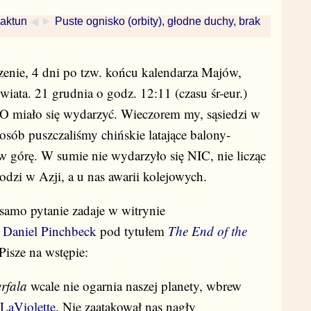
baktun
◀ ►
Puste ognisko (orbity), głodne duchy, brak
enie, 4 dni po tzw. końcu kalendarza Majów,
ata. 21 grudnia o godz. 12:11 (czasu śr-eur.)
TO miało się wydarzyć. Wieczorem my, sąsiedzi w
sób puszczaliśmy chińskie latające balony-
w górę. W sumie nie wydarzyło się NIC, nie licząc
dzi w Azji, a u nas awarii kolejowych.
samo pytanie zadaje w witrynie
y
Daniel Pinchbeck
pod tytułem
The End of the
isze na wstępie:
rfala
wcale nie ogarnia naszej planety, wbrew
 LaViolette
. Nie zaatakował nas nagły