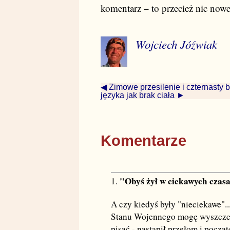
komentarz – to przecież nic now
Wojciech Jóźwiak
◀ Zimowe przesilenie i czternasty 
języka jak brak ciała ►
Komentarze
"Obyś żył w ciekawych czas
1.
A czy kiedyś były "nieciekawe"
Stanu Wojennego mogę wyszczegól
pisać - nastąpił przełom i począt