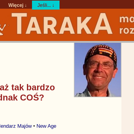
Więcej ↓
Jeśli... ↓
 aż tak bardzo
ednak COŚ?
lendarz Majów
•
New Age