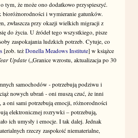
ia o tym, że może ono dodatkowo przyspieszyć.
 bioróżnorodności i wymieranie gatunków.
, zwłaszcza przy okazji wielkich migracji z
się do życia. U źródeł tego wszystkiego, pisze
osoby zaspokajania ludzkich potrzeb. Cytuje, co
s
[zob. też
Donella Meadows Institute
] w książce
Year Update
(„Granice wzrostu, aktualizacja po 30
omnych samochodów - potrzebują podziwu i
ciąż nowych ubrań - oni muszą czuć, że inni
, a oni sami potrzebują emocji, różnorodności
bują elektronicznej rozrywki – potrzebują,
ło ich umysły i emocje. I tak dalej. Jednak
terialnych rzeczy zaspokoić niematerialne,