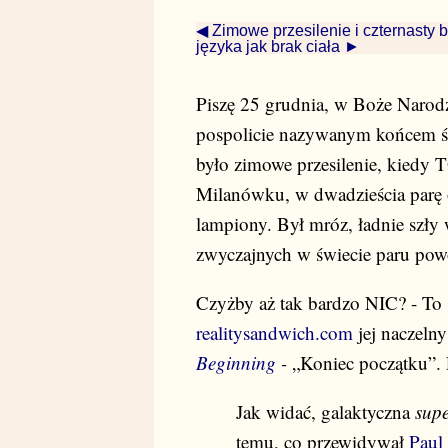
◀ Zimowe przesilenie i czternasty 
języka jak brak ciała ►
Piszę 25 grudnia, w Boże Narodz
pospolicie nazywanym końcem świ
było zimowe przesilenie, kiedy 
Milanówku, w dwadzieścia parę o
lampiony. Był mróz, ładnie szły 
zwyczajnych w świecie paru powo
Czyżby aż tak bardzo NIC? - To 
realitysandwich.com
jej naczeln
Beginning
-
„Koniec początku”. P
Jak widać, galaktyczna
supe
temu, co przewidywał
Paul