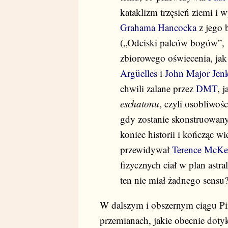
kataklizm trzęsień ziemi 
Grahama Hancocka
z jego b
(„Odciski palców bogów”, 
zbiorowego oświecenia, jak
Argüelles
i
John Major Jen
chwili zalane przez
DMT
, 
eschatonu
, czyli osobliwoś
gdy zostanie skonstruowany
koniec historii i kończąc wie
przewidywał
Terence McK
fizycznych ciał w plan astra
ten nie miał żadnego sensu?
W dalszym i obszernym ciągu Pin
przemianach, jakie obecnie dotyk