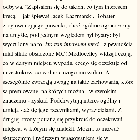
odbywa. "Zapisałem się do takich, co tym interesem
kręcą" - jak śpiewał Jacek Kaczmarski. Bohater
zacytowanej jego piosenki, choć ogólnie ograniczony
na umyśle, pod jednym względem był bystry: był
wyczulony na to,
kto tym interesem kręci
- z pewnością
miał silnie obsadzone MC! Mediocelicy widzą i czują,
co w danym miejscu wypada, czego się oczekuje od
uczestników, co wolno a czego nie wolno. A
szczególnie zwracają uwagę na takie zachowania, które
są premiowane, na których można - w szerokim
znaczeniu - zyskać. Podchwytują interes ogólny i
umieją stać się jego rzecznikami, wyrazicielami. Z
drugiej strony potrafią się przykroić do oczekiwań
miejsca, w którym się znaleźli. Można to nazwać
skutecznym i twórczym wpasowaniem się w