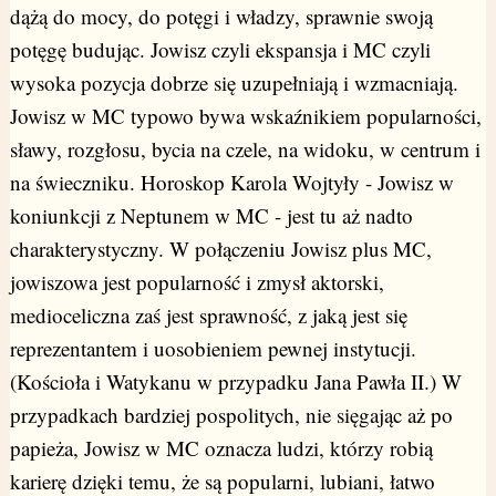
dążą do mocy, do potęgi i władzy, sprawnie swoją
potęgę budując. Jowisz czyli ekspansja i MC czyli
wysoka pozycja dobrze się uzupełniają i wzmacniają.
Jowisz w MC typowo bywa wskaźnikiem popularności,
sławy, rozgłosu, bycia na czele, na widoku, w centrum i
na świeczniku. Horoskop Karola Wojtyły - Jowisz w
koniunkcji z Neptunem w MC - jest tu aż nadto
charakterystyczny. W połączeniu Jowisz plus MC,
jowiszowa jest popularność i zmysł aktorski,
medioceliczna zaś jest sprawność, z jaką jest się
reprezentantem i uosobieniem pewnej instytucji.
(Kościoła i Watykanu w przypadku Jana Pawła II.) W
przypadkach bardziej pospolitych, nie sięgając aż po
papieża, Jowisz w MC oznacza ludzi, którzy robią
karierę dzięki temu, że są popularni, lubiani, łatwo