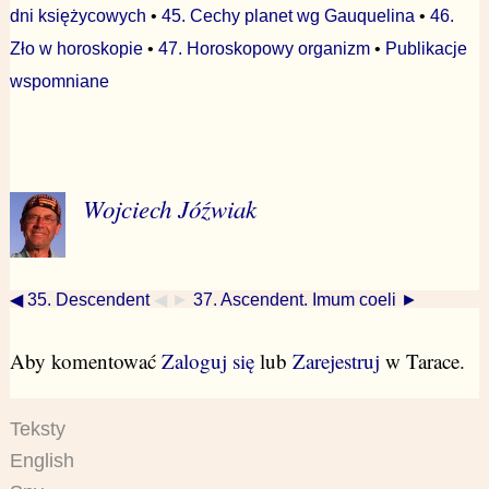
dni księżycowych
•
45. Cechy planet wg Gauquelina
•
46.
Zło w horoskopie
•
47. Horoskopowy organizm
•
Publikacje
wspomniane
Wojciech Jóźwiak
◀ 35. Descendent
◀ ►
37. Ascendent. Imum coeli ►
Aby komentować
Zaloguj się
lub
Zarejestruj
w Tarace.
Teksty
English