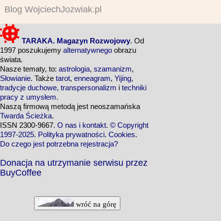
Blog WojciechJozwiak.pl
TARAKA. Magazyn Rozwojowy
. Od
1997 poszukujemy
alternatywnego
obrazu
świata.
Nasze tematy, to:
astrologia
,
szamanizm
,
Słowianie
. Także
tarot
,
enneagram
,
Yijing
,
tradycje duchowe
,
transpersonalizm
i
techniki
pracy z umysłem
.
Naszą firmową metodą jest neoszamańska
Twarda Ścieżka
.
ISSN 2300-9667.
O nas i kontakt
.
© Copyright
1997-2025
.
Polityka prywatności
.
Cookies
.
Do czego jest potrzebna rejestracja?
Donacja na utrzymanie serwisu przez
BuyCoffee
wróć na górę