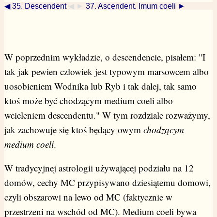
◀ 35. Descendent
◀ ►
37. Ascendent. Imum coeli ►
W poprzednim wykładzie, o descendencie, pisałem: "I
tak jak pewien człowiek jest typowym marsowcem albo
uosobieniem Wodnika lub Ryb i tak dalej, tak samo
ktoś może być chodzącym medium coeli albo
wcieleniem descendentu." W tym rozdziale rozważymy,
jak zachowuje się ktoś będący owym
chodzącym
medium coeli
.
W tradycyjnej astrologii używającej podziału na 12
domów, cechy MC przypisywano dziesiątemu domowi,
czyli obszarowi na lewo od MC (faktycznie w
przestrzeni na wschód od MC). Medium coeli bywa