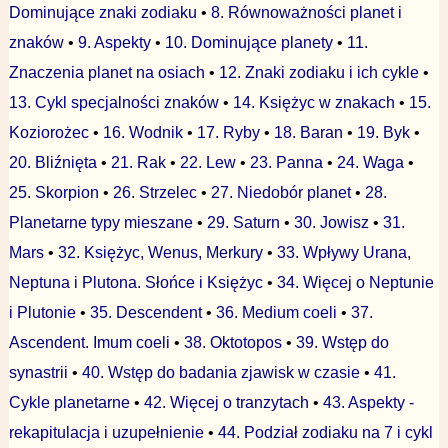
Dominujące znaki zodiaku
•
8. Równoważności planet i
znaków
•
9. Aspekty
•
10. Dominujące planety
•
11.
Znaczenia planet na osiach
•
12. Znaki zodiaku i ich cykle
•
13. Cykl specjalności znaków
•
14. Księżyc w znakach
•
15.
Koziorożec
•
16. Wodnik
•
17. Ryby
•
18. Baran
•
19. Byk
•
20. Bliźnięta
•
21. Rak
•
22. Lew
•
23. Panna
•
24. Waga
•
25. Skorpion
•
26. Strzelec
•
27. Niedobór planet
•
28.
Planetarne typy mieszane
•
29. Saturn
•
30. Jowisz
•
31.
Mars
•
32. Księżyc, Wenus, Merkury
•
33. Wpływy Urana,
Neptuna i Plutona. Słońce i Księżyc
•
34. Więcej o Neptunie
i Plutonie
•
35. Descendent
•
36. Medium coeli
•
37.
Ascendent. Imum coeli
•
38. Oktotopos
•
39. Wstęp do
synastrii
•
40. Wstęp do badania zjawisk w czasie
•
41.
Cykle planetarne
•
42. Więcej o tranzytach
•
43. Aspekty -
rekapitulacja i uzupełnienie
•
44. Podział zodiaku na 7 i cykl