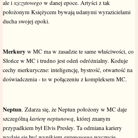
ale i
szczytowego
w danej epoce. Artyści z tak
położonym Księżycem bywają udanymi wyrazicielami
ducha swojej epoki.
Merkury
w MC ma w zasadzie te same właściwości, co
Słońce w MC i trudno jest odeń odróżnialny. Koduje
cechy merkuryczne: inteligencję, bystrość, otwartość na
doświadczenia - to w połączeniu z kompleksem MC.
Neptun
. Zdarza się, że Neptun położony w MC daje
szczególną
karierę neptunową
, której znanym
przypadkiem był Elvis Presley. Ta odmiana kariery
wydaje się być wynikiem
antenowego
wyczucie