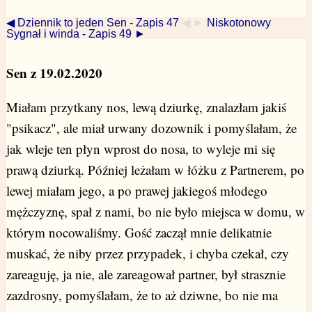
◀ Dziennik to jeden Sen - Zapis 47
◀ ►
Niskotonowy
Sygnał i winda - Zapis 49 ►
Sen z 19.02.2020
Miałam przytkany nos, lewą dziurkę, znalazłam jakiś
"psikacz", ale miał urwany dozownik i pomyślałam, że
jak wleje ten płyn wprost do nosa, to wyleje mi się
prawą dziurką. Później leżałam w łóżku z Partnerem, po
lewej miałam jego, a po prawej jakiegoś młodego
mężczyznę, spał z nami, bo nie było miejsca w domu, w
którym nocowaliśmy. Gość zaczął mnie delikatnie
muskać, że niby przez przypadek, i chyba czekał, czy
zareaguję, ja nie, ale zareagował partner, był strasznie
zazdrosny, pomyślałam, że to aż dziwne, bo nie ma