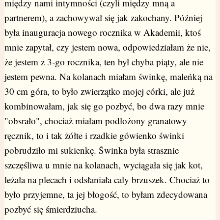
między nami intymności (czyli między mną a
partnerem), a zachowywał się jak zakochany. Później
była inauguracja nowego rocznika w Akademii, ktoś
mnie zapytał, czy jestem nowa, odpowiedziałam że nie,
że jestem z 3-go rocznika, ten był chyba piąty, ale nie
jestem pewna. Na kolanach miałam świnkę, maleńką na
30 cm góra, to było zwierzątko mojej córki, ale już
kombinowałam, jak się go pozbyć, bo dwa razy mnie
"obsrało", chociaż miałam podłożony granatowy
ręcznik, to i tak żółte i rzadkie gówienko świnki
pobrudziło mi sukienkę. Świnka była strasznie
szczęśliwa u mnie na kolanach, wyciągała się jak kot,
leżała na plecach i odsłaniała cały brzuszek. Chociaż to
było przyjemne, ta jej błogość, to byłam zdecydowana
pozbyć się śmierdziucha.