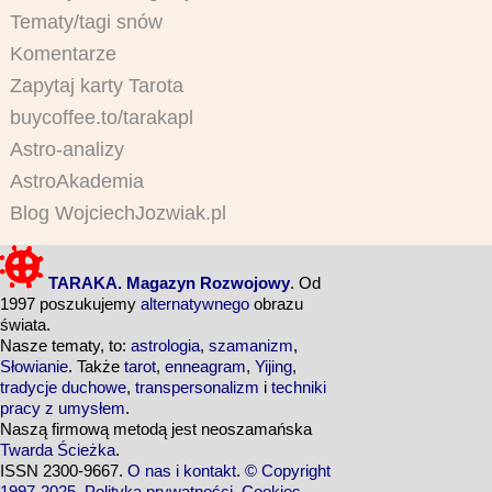
Tematy/tagi snów
Komentarze
Zapytaj karty Tarota
buycoffee.to/tarakapl
Astro-analizy
AstroAkademia
Blog WojciechJozwiak.pl
TARAKA. Magazyn Rozwojowy
. Od
1997 poszukujemy
alternatywnego
obrazu
świata.
Nasze tematy, to:
astrologia
,
szamanizm
,
Słowianie
. Także
tarot
,
enneagram
,
Yijing
,
tradycje duchowe
,
transpersonalizm
i
techniki
pracy z umysłem
.
Naszą firmową metodą jest neoszamańska
Twarda Ścieżka
.
ISSN 2300-9667.
O nas i kontakt
.
© Copyright
1997-2025
.
Polityka prywatności
.
Cookies
.