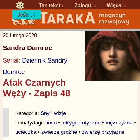
Ten tekst ↓
Zaloguj
↓
Więcej ↓
Jeśli... ↓
20 lutego 2020
Sandra Dumroc
Serial:
Dziennik Sandry
Dumroc
Atak Czarnych
Węży - Zapis 48
Kategoria:
Sny i wizje
Tematy/tagi:
boso
•
intrygi erotyczne
•
mężczyzna
•
ucieczka
•
zwierzę groźne
•
zwierzę przyjazne