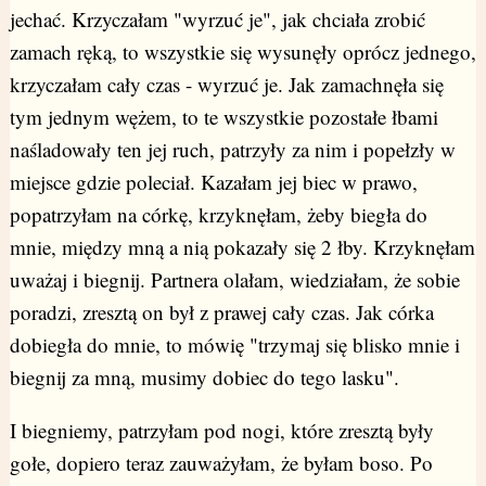
jechać. Krzyczałam "wyrzuć je", jak chciała zrobić
zamach ręką, to wszystkie się wysunęły oprócz jednego,
krzyczałam cały czas - wyrzuć je. Jak zamachnęła się
tym jednym wężem, to te wszystkie pozostałe łbami
naśladowały ten jej ruch, patrzyły za nim i popełzły w
miejsce gdzie poleciał. Kazałam jej biec w prawo,
popatrzyłam na córkę, krzyknęłam, żeby biegła do
mnie, między mną a nią pokazały się 2 łby. Krzyknęłam
uważaj i biegnij. Partnera olałam, wiedziałam, że sobie
poradzi, zresztą on był z prawej cały czas. Jak córka
dobiegła do mnie, to mówię "trzymaj się blisko mnie i
biegnij za mną, musimy dobiec do tego lasku".
I biegniemy, patrzyłam pod nogi, które zresztą były
gołe, dopiero teraz zauważyłam, że byłam boso. Po