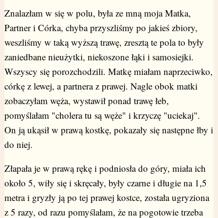
Znalazłam w się w polu, była ze mną moja Matka,
Partner i Córka, chyba przyszliśmy po jakieś zbiory,
weszliśmy w taką wyższą trawę, zresztą te pola to były
zaniedbane nieużytki, niekoszone łąki i samosiejki.
Wszyscy się porozchodzili. Matkę miałam naprzeciwko,
córkę z lewej, a partnera z prawej. Nagle obok matki
zobaczyłam węża, wystawił ponad trawę łeb,
pomyślałam "cholera tu są węże" i krzyczę "uciekaj".
On ją ukąsił w prawą kostkę, pokazały się następne łby i
do niej.
Złapała je w prawą rękę i podniosła do góry, miała ich
około 5, wiły się i skręcały, były czarne i długie na 1,5
metra i gryzły ją po tej prawej kostce, została ugryziona
z 5 razy, od razu pomyślałam, że na pogotowie trzeba