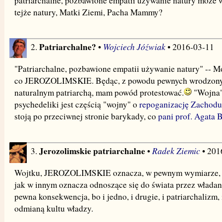
patriarchalne, pozbawione empatii używanie natury może 
tejże natury, Matki Ziemi, Pacha Mammy?
Patriarchalne?
Wojciech Jóźwiak
2.
•
• 2016-03-11
"Patriarchalne, pozbawione empatii używanie natury" -- Mo
co JEROZOLIMSKIE. Będąc, z powodu pewnych wrodzonyc
naturalnym patriarchą, mam powód protestować.
"Wojna" 
psychedeliki jest częścią "wojny" o
repoganizację Zachodu
stoją po przeciwnej stronie barykady, co
pani prof. Agata 
Jerozolimskie patriarchalne
Radek Ziemic
3.
•
• 201
Wojtku, JEROZOLIMSKIE oznacza, w pewnym wymiarze, wła
jak w innym oznacza odnoszące się do świata przez władanie
pewna konsekwencja, bo i jedno, i drugie, i patriarchalizm, 
odmianą kultu władzy.