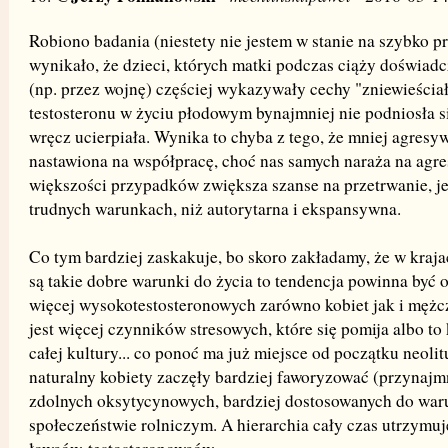
Robiono badania (niestety nie jestem w stanie na szybko pr
wynikało, że dzieci, których matki podczas ciąży doświadc
(np. przez wojnę) częściej wykazywały cechy "zniewieściałe
testosteronu w życiu płodowym bynajmniej nie podniosła si
wręcz ucierpiała. Wynika to chyba z tego, że mniej agresy
nastawiona na współpracę, choć nas samych naraża na agres
większości przypadków zwiększa szanse na przetrwanie, je
trudnych warunkach, niż autorytarna i ekspansywna.
Co tym bardziej zaskakuje, bo skoro zakładamy, że w kraj
są takie dobre warunki do życia to tendencja powinna być 
więcej wysokotestosteronowych zarówno kobiet jak i mężcz
jest więcej czynników stresowych, które się pomija albo to
całej kultury... co ponoć ma już miejsce od początku neoli
naturalny kobiety zaczęły bardziej faworyzować (przynajm
zdolnych oksytycynowych, bardziej dostosowanych do war
społeczeństwie rolniczym. A hierarchia cały czas utrzymu