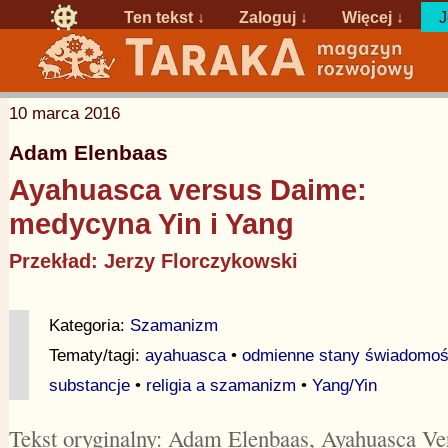
Ten tekst ↓
Zaloguj
↓
Więcej ↓
J
10 marca 2016
Adam Elenbaas
Ayahuasca versus Daime:
medycyna Yin i Yang
Przekład: Jerzy Florczykowski
Kategoria:
Szamanizm
Tematy/tagi:
ayahuasca
•
odmienne stany świadomoś
substancje
•
religia a szamanizm
•
Yang/Yin
Tekst oryginalny: Adam Elenbaas, Ayahuasca V