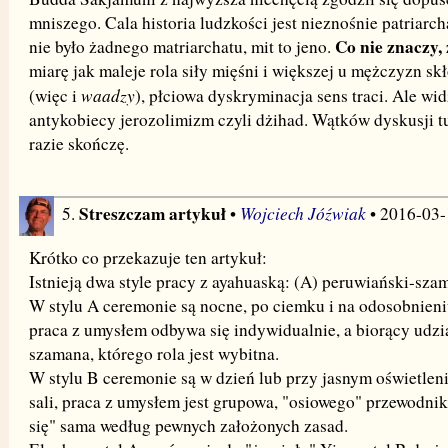
mniszego. Cala historia ludzkości jest nieznośnie patriarch
Co nie znaczy, 
nie było żadnego matriarchatu, mit to jeno.
miarę jak maleje rola siły mięśni i większej u mężczyzn sk
waadzy
(więc i
), płciowa dyskryminacja sens traci. Ale wid
antykobiecy jerozolimizm czyli dżihad. Wątków dyskusji t
razie skończę.
Streszczam artykuł
Wojciech Jóźwiak
5.
•
• 2016-03-
Krótko co przekazuje ten artykuł:
Istnieją dwa style pracy z ayahuaską: (A) peruwiański-szam
W stylu A ceremonie są nocne, po ciemku i na odosobnieni
praca z umysłem odbywa się indywidualnie, a biorący udzi
szamana, którego rola jest wybitna.
W stylu B ceremonie są w dzień lub przy jasnym oświetleni
sali, praca z umysłem jest grupowa, "osiowego" przewodnik
się" sama według pewnych założonych zasad.