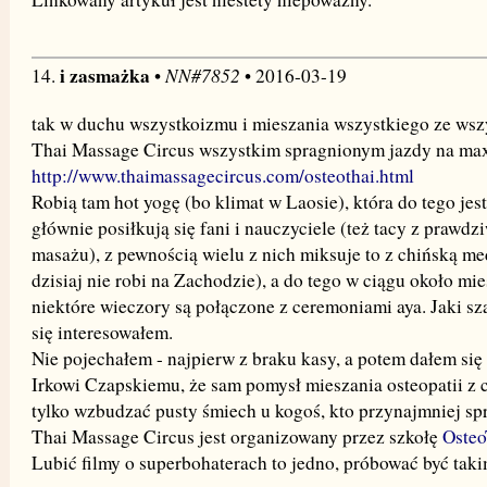
i zasmażka
NN#7852
14.
•
• 2016-03-19
tak w duchu wszystkoizmu i mieszania wszystkiego ze ws
Thai Massage Circus wszystkim spragnionym jazdy na ma
http://www.thaimassagecircus.com/osteothai.html
Robią tam hot yogę (bo klimat w Laosie), która do tego jes
głównie posiłkują się fani i nauczyciele (też tacy z prawdz
masażu), z pewnością wielu z nich miksuje to z chińską m
dzisiaj nie robi na Zachodzie), a do tego w ciągu około mi
niektóre wieczory są połączone z ceremoniami aya. Jaki sz
się interesowałem.
Nie pojechałem - najpierw z braku kasy, a potem dałem się
Irkowi Czapskiemu, że sam pomysł mieszania osteopatii 
tylko wzbudzać pusty śmiech u kogoś, kto przynajmniej spr
Thai Massage Circus jest organizowany przez szkołę
Osteo
Lubić filmy o superbohaterach to jedno, próbować być tak