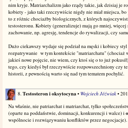
nim kryje. Matriarchalizm jako rządy takie, jak dzisiaj je 
kobiety - jako taki rzeczywiście nigdy nie miał miejsca, bo
to z różnic chociażby biologicznych, z których najoczywist
testosteronu. Kobiety (generalizuje) mają go mniej, więce
zachowanie, np. agresję, tendencje do rywalizacji, czy sam
Dużo ciekawszy wydaje się podział na męski i kobiecy styl 
rozpatrywanie w tym kontekście "matriarchatu" (chociaż w
jakieś nowe pojęcie, nie wiem, czy ktoś się o to już pokusił)
tego, czy kiedyś był rzeczywiście rozpowszechniony czy t
historii, z pewnością warto się nad tym tematem pochylić.
Testosteron i oksytocyna
Wojciech Jóźwiak
8.
•
• 201
Na właśnie, nie patriarchat i matriarchat, tylko społeczeńs
(oparte na poddaństwie, dominacji, konkurencji i walce) i
wspólnocie i rozwiązywaniu konfliktów przez negocjacje).