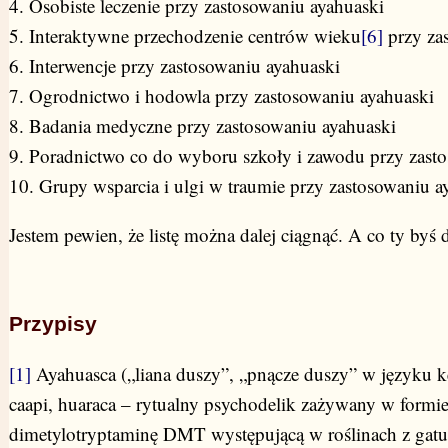
4. Osobiste leczenie przy zastosowaniu ayahuaski
5. Interaktywne przechodzenie centrów wieku
[6]
przy za
6. Interwencje przy zastosowaniu ayahuaski
7. Ogrodnictwo i hodowla przy zastosowaniu ayahuaski
8. Badania medyczne przy zastosowaniu ayahuaski
9. Poradnictwo co do wyboru szkoły i zawodu przy zast
10. Grupy wsparcia i ulgi w traumie przy zastosowaniu a
Jestem pewien, że listę można dalej ciągnąć. A co ty byś d
Przypisy
[1]
Ayahuasca („liana duszy”, „pnącze duszy” w języku ke
caapi, huaraca – rytualny psychodelik zażywany w formie
dimetylotryptaminę DMT występującą w roślinach z ga