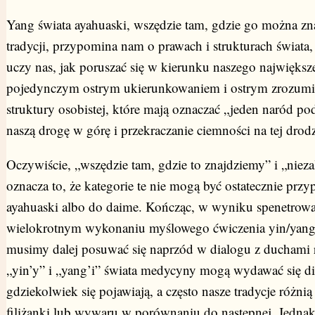
Yang świata ayahuaski, wszędzie tam, gdzie go można zna
tradycji, przypomina nam o prawach i strukturach świat
uczy nas, jak poruszać się w kierunku naszego największ
pojedynczym ostrym ukierunkowaniem i ostrym zrozumie
struktury osobistej, które mają oznaczać „jeden naród p
naszą drogę w górę i przekraczanie ciemności na tej drod
Oczywiście, „wszędzie tam, gdzie to znajdziemy” i „niezal
oznacza to, że kategorie te nie mogą być ostatecznie prz
ayahuaski albo do daime. Kończąc, w wyniku spenetrowa
wielokrotnym wykonaniu myślowego ćwiczenia yin/yang,
musimy dalej posuwać się naprzód w dialogu z duchami ro
„yin’y” i „yang’i” świata medycyny mogą wydawać się di
gdziekolwiek się pojawiają, a często nasze tradycje różnią
filiżanki lub wywaru w porównaniu do następnej. Jednak