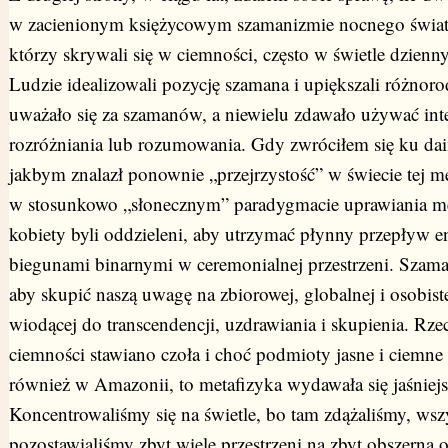
w zacienionym księżycowym szamanizmie nocnego świata
którzy skrywali się w ciemności, często w świetle dzienn
Ludzie idealizowali pozycję szamana i upiększali różnoro
uważało się za szamanów, a niewielu zdawało używać inte
rozróżniania lub rozumowania. Gdy zwróciłem się ku daim
jakbym znalazł ponownie „przejrzystość” w świecie tej m
w stosunkowo „słonecznym” paradygmacie uprawiania m
kobiety byli oddzieleni, aby utrzymać płynny przepływ e
biegunami binarnymi w ceremonialnej przestrzeni. Szam
aby skupić naszą uwagę na zbiorowej, globalnej i osobist
wiodącej do transcendencji, uzdrawiania i skupienia. Rzec
ciemności stawiano czoła i choć podmioty jasne i ciemne
również w Amazonii, to metafizyka wydawała się jaśniej
Koncentrowaliśmy się na świetle, bo tam zdążaliśmy, wsz
pozostawialiśmy zbyt wiele przestrzeni na zbyt obszerną o