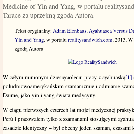
Medicine of Yin and Yang, w portalu realitysa
Tarace za uprzejmą zgodą Autora.
Tekst oryginalny:
Adam Elenbaas
,
Ayahuasca Versus Da
Yin and Yang
, w portalu
realitysandwich.com
, 2013. W
zgodą Autora.
W całym minionym dziesięcioleciu pracy z ayahuaską
[1]
południowoamerykańskim szamanizmie i odmianie szam
Daime, jako yin i yang świata medycyny.
W ciągu pierwszych czterech lat mojej medycznej praktyk
Perú i pracowałem tylko z szamanami stosującymi ayahua
zasadzie identyczny – był obecny jeden szaman, czasami 