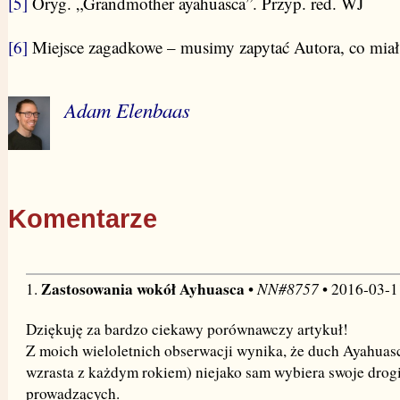
[5]
Oryg. „Grandmother ayahuasca”. Przyp. red. WJ
[6]
Miejsce zagadkowe – musimy zapytać Autora, co miał 
Adam Elenbaas
Komentarze
Zastosowania wokół Ayhuasca
NN#8757
1.
•
• 2016-03-1
Dziękuję za bardzo ciekawy porównawczy artykuł!
Z moich wieloletnich obserwacji wynika, że duch Ayahuasc
wzrasta z każdym rokiem) niejako sam wybiera swoje drogi
prowadzących.