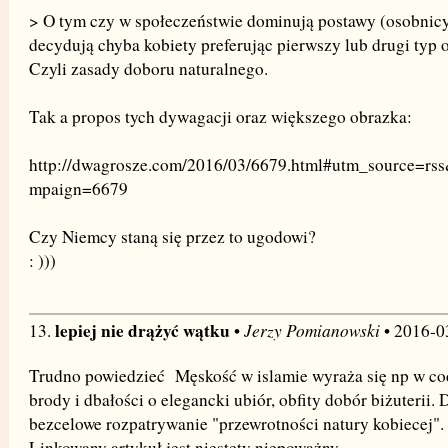
> O tym czy w społeczeństwie dominują postawy (osobnic
decydują chyba kobiety preferując pierwszy lub drugi typ o
Czyli zasady doboru naturalnego.
Tak a propos tych dywagacji oraz większego obrazka:
http://dwagrosze.com/2016/03/6679.html#utm_source=
mpaign=6679
Czy Niemcy staną się przez to ugodowi?
: )))
lepiej nie drążyć wątku
Jerzy Pomianowski
13.
•
• 2016-0
Trudno powiedzieć Męskość w islamie wyraża się np w c
brody i dbałości o elegancki ubiór, obfity dobór biżuterii. 
bezcelowe rozpatrywanie "przewrotności natury kobiecej"
Linkowany artykuł jest niestety niepoważny.