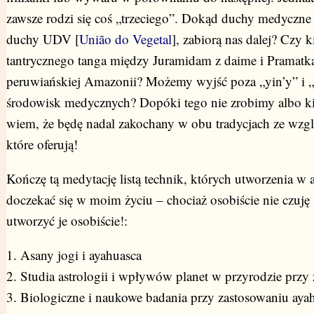
zawsze rodzi się coś „trzeciego”. Dokąd duchy medyczne
duchy UDV [
União do Vegetal
], zabiorą nas dalej? Czy 
tantrycznego tanga między Juramidam z daime i Pramatk
peruwiańskiej Amazonii? Możemy wyjść poza „yin’y” i „
środowisk medycznych? Dopóki tego nie zrobimy albo k
wiem, że będę nadal zakochany w obu tradycjach ze wzglę
które oferują!
Kończę tą medytację listą technik, których utworzenia w
doczekać się w moim życiu – chociaż osobiście nie czuję
utworzyć je osobiście!:
1. Asany jogi i ayahuasca
2. Studia astrologii i wpływów planet w przyrodzie przy
3. Biologiczne i naukowe badania przy zastosowaniu aya