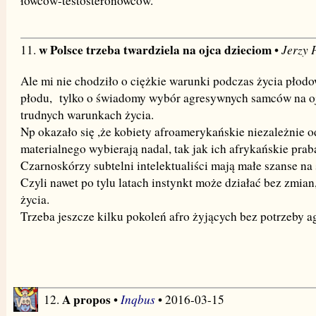
łowców-testosteronowców.
w Polsce trzeba twardziela na ojca dzieciom
Jerzy 
11.
•
Ale mi nie chodziło o ciężkie warunki podczas życia płod
płodu, tylko o świadomy wybór agresywnych samców na oj
trudnych warunkach życia.
Np okazało się ,że kobiety afroamerykańskie niezależnie o
materialnego wybierają nadal, tak jak ich afrykańskie pra
Czarnoskórzy subtelni intelektualiści mają małe szanse n
Czyli nawet po tylu latach instynkt może działać bez zm
życia.
Trzeba jeszcze kilku pokoleń afro żyjących bez potrzeby ag
A propos
Inqbus
12.
•
• 2016-03-15