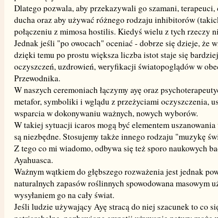
Dlatego pozwala, aby przekazywali go szamani, terapeuci,
ducha oraz aby używać różnego rodzaju inhibitorów (takic
połączeniu z mimosa hostilis. Kiedyś wielu z tych rzeczy 
Jednak jeśli "po owocach" oceniać - dobrze się dzieje, że w
dzięki temu po prostu większa liczba istot staje się bardzi
oczyszczeń, uzdrowień, weryfikacji światopoglądów w obe
Przewodnika.
W naszych ceremoniach łączymy ayę oraz psychoterapeuty
metafor, symboliki i wglądu z przeżyciami oczyszczenia, u
wsparcia w dokonywaniu ważnych, nowych wyborów.
W takiej sytuacji icaros mogą być elementem uszanowania t
są niezbędne. Stosujemy także innego rodzaju "muzykę świ
Z tego co mi wiadomo, odbywa się też sporo naukowych ba
Ayahuasca.
Ważnym wątkiem do głębszego rozważenia jest jednak po
naturalnych zapasów roślinnych spowodowana masowym u
wysyłaniem go na cały świat.
Jeśli ludzie używający Ayę stracą do niej szacunek to co s