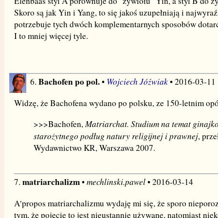
Elenbaas styl A porównuje do "żywiołu" Yin, a styl B do ż
Skoro są jak Yin i Yang, to się jakoś uzupełniają i najwyr
potrzebuje tych dwóch komplementarnych sposobów dotarc
I to mniej więcej tyle.
Bachofen po pol.
Wojciech Jóźwiak
6.
•
• 2016-03-11
Widzę, że Bachofena wydano po polsku, ze 150-letnim op
Matriarchat. Studium na temat ginajko
>>>Bachofen,
starożytnego podług natury religijnej i prawnej
, prz
Wydawnictwo KR, Warszawa 2007.
matriarchalizm
mechlinski.pawel
7.
•
• 2016-03-14
A′propos matriarchalizmu wydaję mi się, że sporo nieporo
tym, że pojęcie to jest nieustannie używane, natomiast nie