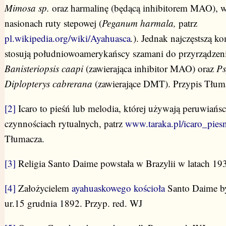
Mimosa sp.
oraz harmalinę (będącą inhibitorem MAO), w
nasionach ruty stepowej (
Peganum harmala,
patrz
pl.wikipedia.org/wiki/Ayahuasca
.
). Jednak najczęstszą ko
stosują południowoamerykańscy szamani do przyrządzeni
Banisteriopsis caapi
(zawierająca inhibitor MAO) oraz
Ps
Diplopterys cabrerana
(zawierające DMT). Przypis Tłum
[2]
Icaro to pieśń lub melodia, której używają peruwiań
czynnościach rytualnych, patrz
www.taraka.pl/icaro_pie
Tłumacza.
[3]
Religia Santo Daime powstała w Brazylii w latach 193
[4]
Założycielem
ayahuaskowego kościoła
Santo Daime b
ur.15 grudnia 1892. Przyp. red. WJ