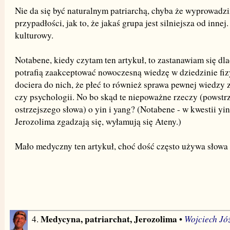
Nie da się być naturalnym patriarchą, chyba że wyprowadz
przypadłości, jak to, że jakaś grupa jest silniejsza od innej
kulturowy.
Notabene, kiedy czytam ten artykuł, to zastanawiam się dl
potrafią zaakceptować nowoczesną wiedzę w dziedzinie fizyk
dociera do nich, że płeć to również sprawa pewnej wiedzy 
czy psychologii. No bo skąd te niepoważne rzeczy (powstr
ostrzejszego słowa) o yin i yang? (Notabene - w kwestii yi
Jerozolima zgadzają się, wyłamują się Ateny.)
Mało medyczny ten artykuł, choć dość często używa słow
Medycyna, patriarchat, Jerozolima
Wojciech Jó
4.
•