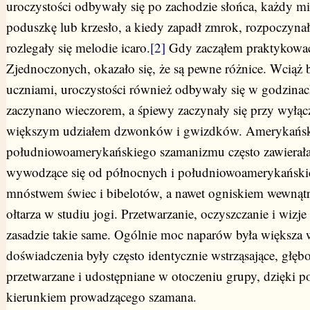
uroczystości odbywały się po zachodzie słońca, każdy mi
poduszkę lub krzesło, a kiedy zapadł zmrok, rozpoczynała
rozlegały się melodie icaro.
[2]
Gdy zacząłem praktykowa
Zjednoczonych, okazało się, że są pewne różnice. Wciąż 
uczniami, uroczystości również odbywały się w godzina
zaczynano wieczorem, a śpiewy zaczynały się przy wyłącz
większym udziałem dzwonków i gwizdków. Amerykańs
południowoamerykańskiego szamanizmu często zawierała o
wywodzące się od północnych i południowoamerykańskic
mnóstwem świec i bibelotów, a nawet ogniskiem wewnątrz
ołtarza w studiu jogi. Przetwarzanie, oczyszczanie i wizj
zasadzie takie same. Ogólnie moc naparów była większa
doświadczenia były często identycznie wstrząsające, głęb
przetwarzane i udostępniane w otoczeniu grupy, dzięki 
kierunkiem prowadzącego szamana.