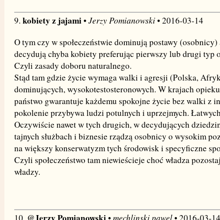
kobiety z jajami
Jerzy Pomianowski
9.
•
• 2016-03-14
O tym czy w społeczeństwie dominują postawy (osobnicy)
decydują chyba kobiety preferując pierwszy lub drugi typ o
Czyli zasady doboru naturalnego.
Stąd tam gdzie życie wymaga walki i agresji (Polska, Afryka
dominujących, wysokotestosteronowych. W krajach opieku
państwo gwarantuje każdemu spokojne życie bez walki z i
pokolenie przybywa ludzi potulnych i uprzejmych. Łatwych
Oczywiście nawet w tych drugich, w decydujących dziedzin
tajnych służbach i biznesie rządzą osobnicy o wysokim po
na większy konserwatyzm tych środowisk i specyficzne sp
Czyli społeczeństwo tam niewieścieje choć władza pozostaj
władzy.
@Jerzy Pomianowski
mechlinski.pawel
10.
•
• 2016-03-1