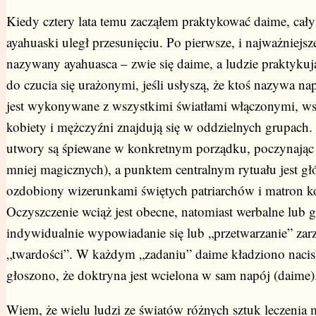
Kiedy cztery lata temu zacząłem praktykować daime, cał
ayahuaski uległ przesunięciu. Po pierwsze, i najważniejsze,
nazywany ayahuasca – zwie się daime, a ludzie praktykuj
do czucia się urażonymi, jeśli usłyszą, że ktoś nazywa n
jest wykonywane z wszystkimi światłami włączonymi, wsz
kobiety i mężczyźni znajdują się w oddzielnych grupach.
utwory są śpiewane w konkretnym porządku, poczynają
mniej magicznych), a punktem centralnym rytuału jest głó
ozdobiony wizerunkami świętych patriarchów i matron ko
Oczyszczenie wciąż jest obecne, natomiast werbalne lub 
indywidualnie wypowiadanie się lub „przetwarzanie” zar
„twardości”. W każdym „zadaniu” daime kładziono naci
głoszono, że doktryna jest wcielona w sam napój (daime)
Wiem, że wielu ludzi ze światów różnych sztuk leczenia 