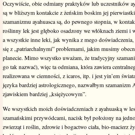
Oczywiście, obie odmiany praktyków lub uczestników aya
są w bliższym kontakcie z żeńskim boskim jej pierwiastk
szamanizmu ayahuasca są, do pewnego stopnia, w kontakc
roślinny lek jest głęboko osadzony we włóknach ziemi i w
a wszystkie inne leki, jak wynika z mego doświadczenia,
się z „patriarchalnymi” problemami, jakim musimy obecnie
planecie. Mimo wszystko uważam, że tradycyjny szamani
go tak nazwać), więc ta odmiana, która zawiera centralne
realizowana w ciemności, z icaros, itp. i jest yin’em świa
języka bardziej astrologicznego, nazwałbym szamanizm
zjawiskiem bardziej „księżycowym”.
We wszystkich moich doświadczeniach z ayahuaską w les
szamańskimi przywódcami, nacisk był położony na jedno
zwierząt i roślin, zdrowie i bogactwo ciała, bio-macierz ż