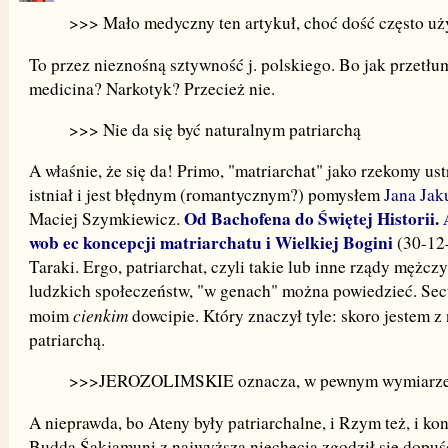
>>> Mało medyczny ten artykuł, choć dość często u
To przez nieznośną sztywność j. polskiego. Bo jak przetłu
medicina? Narkotyk? Przecież nie.
>>> Nie da się być naturalnym patriarchą
A właśnie, że się da! Primo, "matriarchat" jako rzekomy ust
istniał i jest błędnym (romantycznym?) pomysłem
Jana Jak
Od Bachofena do Świętej Historii. 
Maciej Szymkiewicz.
wob ec koncepcji matriarchatu i Wielkiej Bogini
(30-12-
Taraki. Ergo, patriarchat, czyli takie lub inne rządy mężc
ludzkich społeczeństw, "w genach" można powiedzieć. Secu
cienkim
moim
dowcipie. Który znaczył tyle: skoro jestem z
patriarchą.
>>>JEROZOLIMSKIE oznacza, w pewnym wymiarze, w
A nieprawda, bo Ateny były patriarchalne, i Rzym też, i kon
Budda Śakjamuni z najwyższa niechęcią zgodził się dopuśc