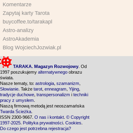
Komentarze
Zapytaj karty Tarota
buycoffee.to/tarakapl
Astro-analizy
AstroAkademia
Blog WojciechJozwiak.pl
TARAKA. Magazyn Rozwojowy
. Od
1997 poszukujemy
alternatywnego
obrazu
świata.
Nasze tematy, to:
astrologia
,
szamanizm
,
Słowianie
. Także
tarot
,
enneagram
,
Yijing
,
tradycje duchowe
,
transpersonalizm
i
techniki
pracy z umysłem
.
Naszą firmową metodą jest neoszamańska
Twarda Ścieżka
.
ISSN 2300-9667.
O nas i kontakt
.
© Copyright
1997-2025
.
Polityka prywatności
.
Cookies
.
Do czego jest potrzebna rejestracja?