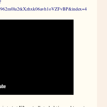
?
7962m0lu2tkXzhxk06avh1oVZFvBP&index=4