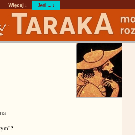
Więcej ↓
Jeśli... ↓
ena
"tym"?