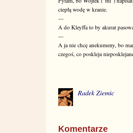
Pytam, bo Wojtek ("mi") napisał, 
ciepłą wodę w kranie.
---
A do Kleyffa to by akurat pasowa
---
A ja nie chcę anekumeny, bo ma
czegoś, co poskleja nieposklejan
Radek Ziemic
Komentarze