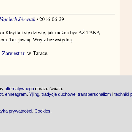
Wojciech Jóźwiak
• 2016-06-29
ka Kleyffa i się dziwię, jak można być AŻ TAKĄ
m. Tak jawną. Wręcz bezwstydną.
b
Zarejestruj
w Tarace.
emy
alternatywnego
obrazu świata.
ot
,
enneagram
,
Yijing
,
tradycje duchowe
,
transpersonalizm
i
techniki 
ityka prywatności
.
Cookies
.