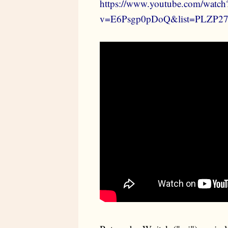
https://www.youtube.com/watch
v=E6Psgp0pDoQ&list=PLZP2