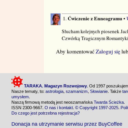
Ćwiczenie z Enneagramu
1.
•
Słucham kolejnych piosenek Jac
Czwórką Tragicznym Romantykie
Aby komentować
Zaloguj się
lu
TARAKA. Magazyn Rozwojowy
. Od 1997 poszukuj
Nasze tematy, to:
astrologia
,
szamanizm
,
Słowianie
. Także
tar
umysłem
.
Naszą firmową metodą jest neoszamańska
Twarda Ścieżka
.
ISSN 2300-9667.
O nas i kontakt
.
© Copyright 1997-2025
.
Pol
Do czego jest potrzebna rejestracja?
Donacja na utrzymanie serwisu przez BuyCoffee