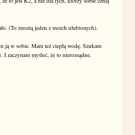
że to jest K2, a nie dla tych, którzy sobie cenią
ło. (To zresztą jeden z moich ulubionych).
m ją w sobie. Mam też ciepłą wodę. Szukam
e. I zaczynam myśleć, że to nierozsądne.