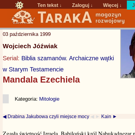
Ten tekst ↓
Zaloguj
↓
Więcej ↓
J
03 października 1999
Wojciech Jóźwiak
Serial:
Biblia szamanów. Archaiczne wątki
w Starym Testamencie
Mandala Ezechiela
Kategoria:
Mitologie
◀ Drabina Jakubowa czyli miejsce mocy
◀ ►
Kain ►
Zgasła świetność Izraela. Babiloński król Nabukadnezar n