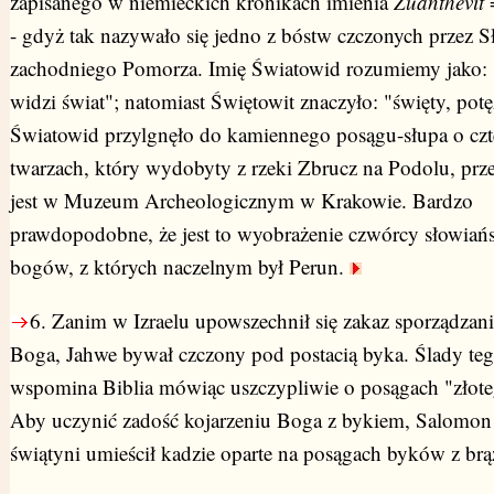
zapisanego w niemieckich kronikach imienia
Zuanthevit
=
- gdyż tak nazywało się jedno z bóstw czczonych przez S
zachodniego Pomorza. Imię Światowid rozumiemy jako: "
widzi świat"; natomiast Świętowit znaczyło: "święty, pot
Światowid przylgnęło do kamiennego posągu-słupa o czt
twarzach, który wydobyty z rzeki Zbrucz na Podolu, p
jest w Muzeum Archeologicznym w Krakowie. Bardzo
prawdopodobne, że jest to wyobrażenie czwórcy słowiań
bogów, z których naczelnym był Perun.
6.
Zanim w Izraelu upowszechnił się zakaz sporządzan
Boga, Jahwe bywał czczony pod postacią byka. Ślady teg
wspomina Biblia mówiąc uszczypliwie o posągach "złoteg
Aby uczynić zadość kojarzeniu Boga z bykiem, Salomon
świątyni umieścił kadzie oparte na posągach byków z br