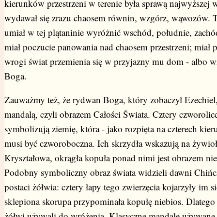
kierunków przestrzeni w terenie była sprawą najwyższej 
wydawał się zrazu chaosem równin, wzgórz, wąwozów. T
umiał w tej plątaninie wyróżnić wschód, południe, zachó
miał poczucie panowania nad chaosem przestrzeni; miał p
wrogi świat przemienia się w przyjazny mu dom - albo
Boga.
Zauważmy też, że rydwan Boga, który zobaczył Ezechiel, 
mandalą, czyli obrazem Całości Świata. Cztery czworolic
symbolizują ziemię, która - jako rozpięta na czterech kier
musi być czworoboczna. Ich skrzydła wskazują na żywioł
Kryształowa, okrągła kopuła ponad nimi jest obrazem nie
Podobny symboliczny obraz świata widzieli dawni Chiń
postaci żółwia: cztery łapy tego zwierzęcia kojarzyły im si
sklepiona skorupa przypominała kopułę niebios. Dlatego
żółwi używali do wróżenia. Klasyczne mandale używane