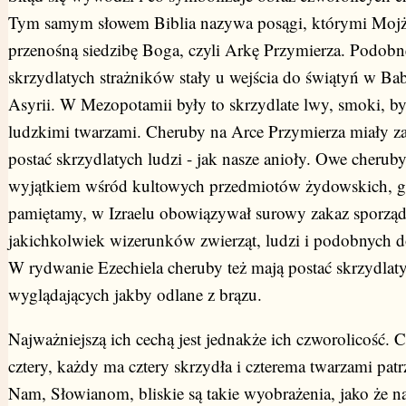
Tym samym słowem Biblia nazywa posągi, którymi Mojż
przenośną siedzibę Boga, czyli Arkę Przymierza. Podobn
skrzydlatych strażników stały u wejścia do świątyń w Bab
Asyrii. W Mezopotamii były to skrzydlate lwy, smoki, byk
ludzkimi twarzami. Cheruby na Arce Przymierza miały 
postać skrzydlatych ludzi - jak nasze anioły. Owe cheruby
wyjątkiem wśród kultowych przedmiotów żydowskich, g
pamiętamy, w Izraelu obowiązywał surowy zakaz sporząd
jakichkolwiek wizerunków zwierząt, ludzi i podobnych do
W rydwanie Ezechiela cheruby też mają postać skrzydlaty
wyglądających jakby odlane z brązu.
Najważniejszą ich cechą jest jednakże ich czworolicość. 
cztery, każdy ma cztery skrzydła i czterema twarzami patr
Nam, Słowianom, bliskie są takie wyobrażenia, jako że na