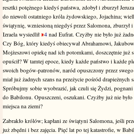
resztki potężnego kiedyś państwa, zdobył i zburzył Jeruz
do niewoli ostatniego króla żydowskiego, Jojachina; wiel
świątynię, wzniesioną niegdyś przez Salomona, zburzył i s
Izraela wysiedlił
4
nad Eufrat. Czyżby nie było już żadne
Czy Bóg, który kiedyś obiecywał Abrahamowi, Jakubow
Mojżeszowi opiekę nad ich potomkami, doszczętnie już 
opuścił? W tamtej epoce, kiedy każde państwo i każde pl
swoich bogów-patronów, naród opuszczony przez swego
miał już żadnych szans na przeżycie pośród drapieżnych 
Spróbujmy sobie wyobrazić, jak czuli się Żydzi, pognani
do Babilonu. Opuszczeni, oszukani. Czyżby już nie było 
miejsca na ziemi?
Zabrakło królów; kapłani ze świątyni Salomona, jeśli prze
już zbędni i bez zajęcia. Pięć lat po tej katastrofie, w Bab