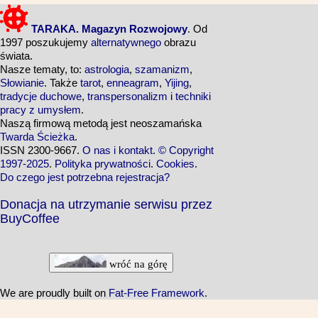
TARAKA. Magazyn Rozwojowy
. Od
1997 poszukujemy
alternatywnego
obrazu
świata.
Nasze tematy, to:
astrologia
,
szamanizm
,
Słowianie
. Także
tarot
,
enneagram
,
Yijing
,
tradycje duchowe
,
transpersonalizm
i
techniki
pracy z umysłem
.
Naszą firmową metodą jest neoszamańska
Twarda Ścieżka
.
ISSN 2300-9667.
O nas i kontakt
.
© Copyright
1997-2025
.
Polityka prywatności
.
Cookies
.
Do czego jest potrzebna rejestracja?
Donacja na utrzymanie serwisu przez
BuyCoffee
wróć na górę
We are proudly built on
Fat-Free Framework
.