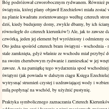
Bóg podróżował czworobocznym rydwanem. Również pr
świątynia, której plany objawił Ezechielowi miała zostać
na planie kwadratu zorientowanego według czterech stron 
dziś, kiedy budujemy domy, zwykle dbamy, by ich ścian
równoległe do czterech kierunków!) Ale, jak to zawsze dzi
czwórką, jeden jej element był wyróżniony i odmienny o
Oto jedna spośród czterech bram świątyni - wschodnia - 
stale zamknięta, gdyż właśnie ze wschodu miał przybyć d
na swoim cherubowym rydwanie i zamieszkać w jej wnęt
zawsze. A na pamiątkę tego wydarzenia spod wschodnie
świątyni (jak powiada w dalszym ciągu Księga Ezechiela)
wytrysnąć strumień czystej i uzdrawiającej wody i wzbier
milą popłynąć na wschód, by użyźnić pustynię.
Praktyka symbolicznego zaznaczania Czterech Kierunkó
oddawania im czci i łączenia z nimi magicznych zwierząt 