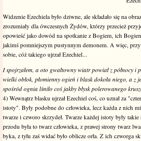
Ezechi
Widzenie Ezechiela było dziwne, ale składało się na obraz
zrozumiały dla ówczesnych Żydów, którzy przecież przyję
opowieść jako dowód na spotkanie z Bogiem, ich Bogiem
jakimś pomniejszym pustynnym demonem. A więc, prz
sobie, cóż takiego ujrzał Ezechiel...
I spojrzałem, a oto gwałtowny wiatr powiał z północy i p
wielki obłok, płomienny ogień i blask dokoła niego, a z 
spośród ognia lśniło coś jakby błysk polerowanego krusz
4) Wewnątrz blasku ujrzał Ezechiel coś, co uznał za "czt
istoty". Były podobne do człowieka, lecz każda z nich mi
twarze i czworo skrzydeł. Twarze każdej istoty były takie
przodu była to twarz człowieka, z prawej strony twarz lwa,
byka, z tyłu zaś widać było oblicze orła. Z ich czworga s