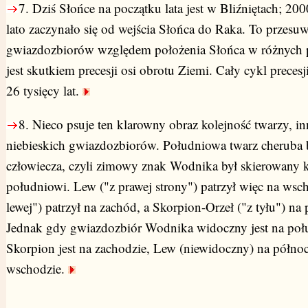
7.
Dziś Słońce na początku lata jest w Bliźniętach; 200
lato zaczynało się od wejścia Słońca do Raka. To przesuw
gwiazdozbiorów względem położenia Słońca w różnych 
jest skutkiem precesji osi obrotu Ziemi. Cały cykl precesj
26 tysięcy lat.
8.
Nieco psuje ten klarowny obraz kolejność twarzy, in
niebieskich gwiazdozbiorów. Południowa twarz cheruba 
człowiecza, czyli zimowy znak Wodnika był skierowany 
południowi. Lew ("z prawej strony") patrzył więc na wsc
lewej") patrzył na zachód, a Skorpion-Orzeł ("z tyłu") na 
Jednak gdy gwiazdozbiór Wodnika widoczny jest na połu
Skorpion jest na zachodzie, Lew (niewidoczny) na półno
wschodzie.