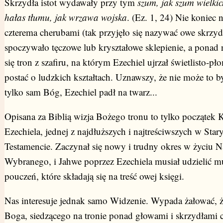
Skrzydła istot wydawały przy tym
szum, jak szum wielki
hałas tłumu, jak wrzawa wojska
. (Ez. 1, 24) Nie koniec 
czterema cherubami (tak przyjęło się nazywać owe skrzydl
spoczywało tęczowe lub kryształowe sklepienie, a ponad
się tron z szafiru, na którym Ezechiel ujrzał świetlisto-pł
postać o ludzkich kształtach. Uznawszy, że nie może to by
tylko sam Bóg, Ezechiel padł na twarz...
Opisana za Biblią wizja Bożego tronu to tylko początek K
Ezechiela, jednej z najdłuższych i najtreściwszych w Sta
Testamencie. Zaczynał się nowy i trudny okres w życiu 
Wybranego, i Jahwe poprzez Ezechiela musiał udzielić 
pouczeń, które składają się na treść owej księgi.
Nas interesuje jednak samo Widzenie. Wypada żałować, ż
Boga, siedzącego na tronie ponad głowami i skrzydłami c