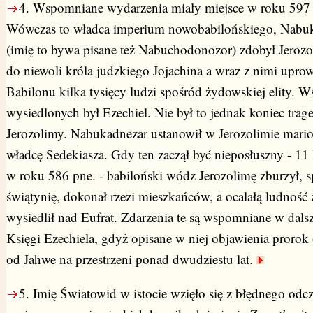
4.
Wspomniane wydarzenia miały miejsce w roku 597 
Wówczas to władca imperium nowobabilońskiego, Nabu
(imię to bywa pisane też Nabuchodonozor) zdobył Jerozo
do niewoli króla judzkiego Jojachina a wraz z nimi upro
Babilonu kilka tysięcy ludzi spośród żydowskiej elity. W
wysiedlonych był Ezechiel. Nie był to jednak koniec trage
Jerozolimy. Nabukadnezar ustanowił w Jerozolimie mari
władcę Sedekiasza. Gdy ten zaczął być nieposłuszny - 11 l
w roku 586 pne. - babiloński wódz Jerozolimę zburzył, sp
świątynię, dokonał rzezi mieszkańców, a ocalałą ludnoś
wysiedlił nad Eufrat. Zdarzenia te są wspomniane w dalsz
Księgi Ezechiela, gdyż opisane w niej objawienia proro
od Jahwe na przestrzeni ponad dwudziestu lat.
5.
Imię Światowid w istocie wzięło się z błędnego odcz