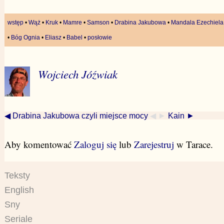
wstęp
•
Wąż
•
Kruk
•
Mamre
•
Samson
•
Drabina Jakubowa
•
Mandala Ezechiela
•
Bóg Ognia
•
Eliasz
•
Babel
•
posłowie
Wojciech Jóźwiak
◀ Drabina Jakubowa czyli miejsce mocy
◀ ►
Kain ►
Aby komentować
Zaloguj się
lub
Zarejestruj
w Tarace.
Teksty
English
Sny
Seriale