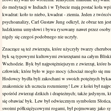
do medytacji w Indiach i w Tybecie mają postać koła wp
kwadrat: koło to niebo, kwadrat - ziemia. Jeden z twórcó
psychoanalizy, Carl Gustaw Jung odkrył, że obraz ten je
ludzkiemu umysłowi i bywa rysowany nawet przez osoby,
nigdy się czegoś podobnego nie uczyły.
Znaczące są też zwierzęta, które użyczyły twarzy cherub
byk są typowymi kultowymi zwierzętami na całym Blisk
Wschodzie. Byk był najpotężniejszym z zwierząt, które 
człowiek; które było w jego mocy (chociaż mogło się m
Hodowcy bydła byli zakochani w swoich potężnych byk
znakomicie ich uczucia rozumiemy! Lew z kolei był najp
spośród zwierząt dzikich i drapieżnych; także jedynym, 
się obawiać byk. Lew był odwiecznym symbolem Słońca, 
swoimi półksiężycowymi rogami, był pojmowany jako s