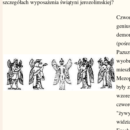
szczegółach wyposażenia świątyni jerozolimskiej?
Czwor
genius
demo
(pośr
Pazuz
wyobr
miesz
Mezop
były 
wzore
czwor
"żywy
widzi