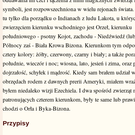
symboli, jest rozpowszechniona w wielu rejonach świat
tu tylko dla porządku o Indianach z ludu Lakota, u któr
zwierzęciem kierunku wschodniego jest Orzeł, kierunku
południowego - psotny Kojot, zachodu - Niedźwiedź (lu
Północy zaś - Biała Krowa Bizona. Kierunkom tym odpow
cztery kolory: żółty, czerwony, czarny i biały; a także por
południe, wieczór i noc; wiosna, lato, jesień i zima, oraz 
dojrzałość, schyłek i mądrość. Kiedy sam brałem udział
obrzędach rodem z dawnych prerii Ameryki, miałem wraż
byłem niedaleko wizji Ezechiela. I dwa spośród zwierząt
patronujących czterem kierunkom, były te same lub prawi
chodzi o Orła i Byka-Bizona.
Przypisy