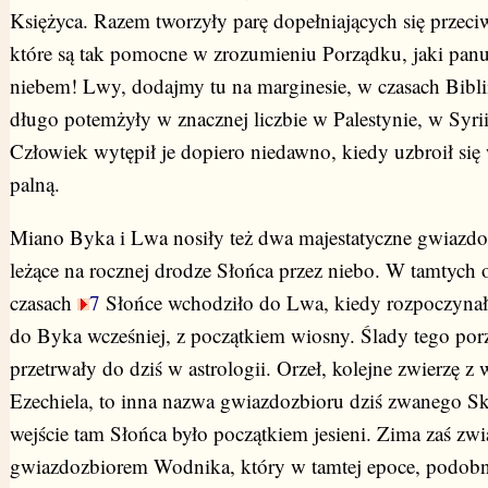
Księżyca. Razem tworzyły parę dopełniających się przeci
które są tak pomocne w zrozumieniu Porządku, jaki pan
niebem! Lwy, dodajmy tu na marginesie, w czasach Biblii 
długo potemżyły w znacznej liczbie w Palestynie, w Syrii
Człowiek wytępił je dopiero niedawno, kiedy uzbroił się
palną.
Miano Byka i Lwa nosiły też dwa majestatyczne gwiazdo
leżące na rocznej drodze Słońca przez niebo. W tamtych 
czasach
7
Słońce wchodziło do Lwa, kiedy rozpoczynało 
do Byka wcześniej, z początkiem wiosny. Ślady tego po
przetrwały do dziś w astrologii. Orzeł, kolejne zwierzę z w
Ezechiela, to inna nazwa gwiazdozbioru dziś zwanego S
wejście tam Słońca było początkiem jesieni. Zima zaś zwi
gwiazdozbiorem Wodnika, który w tamtej epoce, podobnie