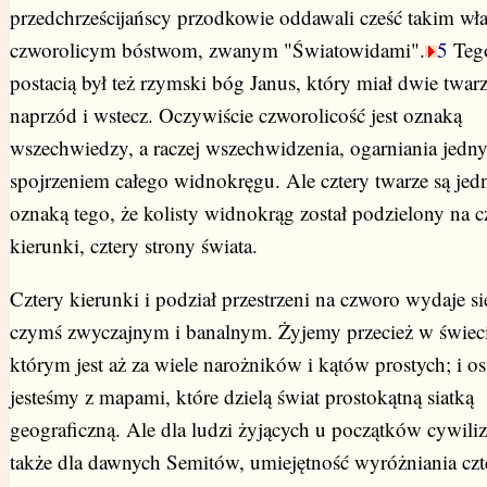
przedchrześcijańscy przodkowie oddawali cześć takim wła
czworolicym bóstwom, zwanym "Światowidami".
5
Teg
postacią był też rzymski bóg Janus, który miał dwie twarz
naprzód i wstecz. Oczywiście czworolicość jest oznaką
wszechwiedzy, a raczej wszechwidzenia, ogarniania jedn
spojrzeniem całego widnokręgu. Ale cztery twarze są jed
oznaką tego, że kolisty widnokrąg został podzielony na c
kierunki, cztery strony świata.
Cztery kierunki i podział przestrzeni na czworo wydaje s
czymś zwyczajnym i banalnym. Żyjemy przecież w świec
którym jest aż za wiele narożników i kątów prostych; i o
jesteśmy z mapami, które dzielą świat prostokątną siatką
geograficzną. Ale dla ludzi żyjących u początków cywiliz
także dla dawnych Semitów, umiejętność wyróżniania czt