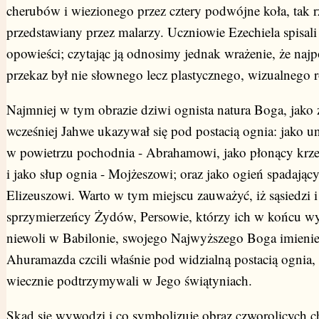
cherubów i wiezionego przez cztery podwójne koła, tak r
przedstawiany przez malarzy. Uczniowie Ezechiela spisali
opowieści; czytając ją odnosimy jednak wrażenie, że najp
przekaz był nie słownego lecz plastycznego, wizualnego r
Najmniej w tym obrazie dziwi ognista natura Boga, jako 
wcześniej Jahwe ukazywał się pod postacią ognia: jako un
w powietrzu pochodnia - Abrahamowi, jako płonący krz
i jako słup ognia - Mojżeszowi; oraz jako ogień spadający
Elizeuszowi. Warto w tym miejscu zauważyć, iż sąsiedzi i
sprzymierzeńcy Żydów, Persowie, którzy ich w końcu wy
niewoli w Babilonie, swojego Najwyższego Boga imieni
Ahuramazda czcili właśnie pod widzialną postacią ognia,
wiecznie podtrzymywali w Jego świątyniach.
Skąd się wywodzi i co symbolizuje obraz czworolicych 