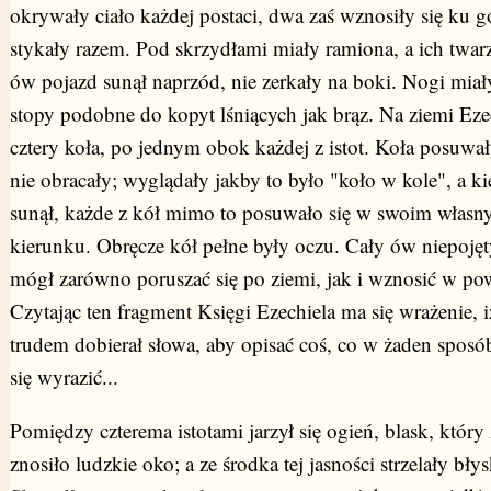
okrywały ciało każdej postaci, dwa zaś wznosiły się ku gó
stykały razem. Pod skrzydłami miały ramiona, a ich twar
ów pojazd sunął naprzód, nie zerkały na boki. Nogi miały
stopy podobne do kopyt lśniących jak brąz. Na ziemi Ezec
cztery koła, po jednym obok każdej z istot. Koła posuwały
nie obracały; wyglądały jakby to było "koło w kole", a k
sunął, każde z kół mimo to posuwało się w swoim włas
kierunku. Obręcze kół pełne były oczu. Cały ów niepoję
mógł zarówno poruszać się po ziemi, jak i wznosić w pow
Czytając ten fragment Księgi Ezechiela ma się wrażenie, i
trudem dobierał słowa, aby opisać coś, co w żaden sposó
się wyrazić...
Pomiędzy czterema istotami jarzył się ogień, blask, który
znosiło ludzkie oko; a ze środka tej jasności strzelały bły