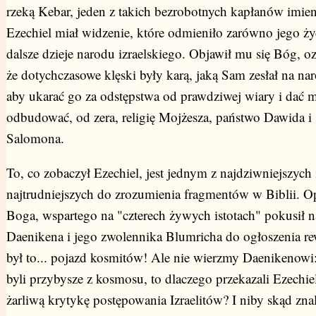
rzeką Kebar, jeden z takich bezrobotnych kapłanów imie
Ezechiel miał widzenie, które odmieniło zarówno jego życ
dalsze dzieje narodu izraelskiego. Objawił mu się Bóg, o
że dotychczasowe klęski były karą, jaką Sam zesłał na n
aby ukarać go za odstępstwa od prawdziwej wiary i dać 
odbudować, od zera, religię Mojżesza, państwo Dawida i 
Salomona.
To, co zobaczył Ezechiel, jest jednym z najdziwniejszych 
najtrudniejszych do zrozumienia fragmentów w Biblii. 
Boga, wspartego na "czterech żywych istotach" pokusił n
Daenikena i jego zwolennika Blumricha do ogłoszenia rewe
był to... pojazd kosmitów! Ale nie wierzmy Daenikenowi: 
byli przybysze z kosmosu, to dlaczego przekazali Ezechie
żarliwą krytykę postępowania Izraelitów? I niby skąd znal