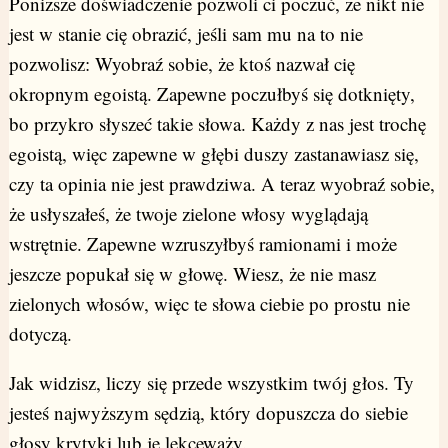
Poniższe doświadczenie pozwoli ci poczuć, że nikt nie
jest w stanie cię obrazić, jeśli sam mu na to nie
pozwolisz: Wyobraź sobie, że ktoś nazwał cię
okropnym egoistą. Zapewne poczułbyś się dotknięty,
bo przykro słyszeć takie słowa. Każdy z nas jest trochę
egoistą, więc zapewne w głębi duszy zastanawiasz się,
czy ta opinia nie jest prawdziwa. A teraz wyobraź sobie,
że usłyszałeś, że twoje zielone włosy wyglądają
wstrętnie. Zapewne wzruszyłbyś ramionami i może
jeszcze popukał się w głowę. Wiesz, że nie masz
zielonych włosów, więc te słowa ciebie po prostu nie
dotyczą.
Jak widzisz, liczy się przede wszystkim twój głos. Ty
jesteś najwyższym sędzią, który dopuszcza do siebie
głosy krytyki lub je lekceważy.