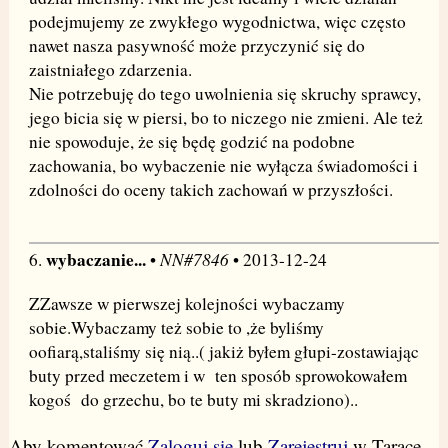
podejmujemy ze zwykłego wygodnictwa, więc często
nawet nasza pasywność może przyczynić się do
zaistniałego zdarzenia.
Nie potrzebuję do tego uwolnienia się skruchy sprawcy,
jego bicia się w piersi, bo to niczego nie zmieni. Ale też
nie spowoduje, że się będę godzić na podobne
zachowania, bo wybaczenie nie wyłącza świadomości i
zdolności do oceny takich zachowań w przyszłości.
wybaczanie...
NN#7846
6.
•
• 2013-12-24
ZZawsze w pierwszej kolejności wybaczamy
sobie.Wybaczamy też sobie to ,że byliśmy
oofiarą,staliśmy się nią..( jakiż byłem głupi-zostawiając
buty przed meczetem i w ten sposób sprowokowałem
kogoś do grzechu, bo te buty mi skradziono)..
Aby komentować
Zaloguj się
lub
Zarejestruj
w Tarace.