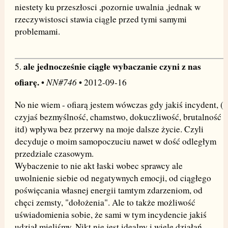
niestety ku przeszłosci ,pozornie uwalnia ,jednak w
rzeczywistosci stawia ciągle przed tymi samymi
problemami.
ale jednocześnie ciągłe wybaczanie czyni z nas
5.
ofiarę.
NN#746
•
• 2012-09-16
No nie wiem - ofiarą jestem wówczas gdy jakiś incydent, (
czyjaś bezmyślność, chamstwo, dokuczliwość, brutalność
itd) wpływa bez przerwy na moje dalsze życie. Czyli
decyduje o moim samopoczuciu nawet w dość odległym
przedziale czasowym.
Wybaczenie to nie akt łaski wobec sprawcy ale
uwolnienie siebie od negatywnych emocji, od ciągłego
poświęcania własnej energii tamtym zdarzeniom, od
chęci zemsty, "dołożenia". Ale to także możliwość
uświadomienia sobie, że sami w tym incydencie jakiś
udział mieliśmy. Nikt nie jest idealny i wiele działań