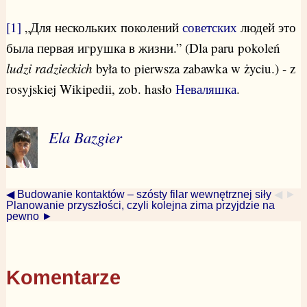
[1]
„Для нескольких поколений
советских
людей это
была первая игрушка в жизни.” (Dla paru pokoleń
ludzi radzieckich
była to pierwsza zabawka w życiu.) - z
rosyjskiej Wikipedii, zob. hasło
Неваляшка
.
Ela Bazgier
◀ Budowanie kontaktów – szósty filar wewnętrznej siły
◀ ►
Planowanie przyszłości, czyli kolejna zima przyjdzie na
pewno ►
Komentarze