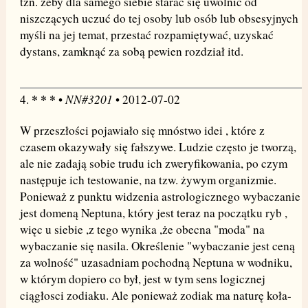
tzn. żeby dla samego siebie starać się uwolnić od
niszczących uczuć do tej osoby lub osób lub obsesyjnych
myśli na jej temat, przestać rozpamiętywać, uzyskać
dystans, zamknąć za sobą pewien rozdział itd.
* * *
NN#3201
4.
•
• 2012-07-02
W przeszłości pojawiało się mnóstwo idei , które z
czasem okazywały się fałszywe. Ludzie często je tworzą,
ale nie zadają sobie trudu ich zweryfikowania, po czym
następuje ich testowanie, na tzw. żywym organizmie.
Ponieważ z punktu widzenia astrologicznego wybaczanie
jest domeną Neptuna, który jest teraz na początku ryb ,
więc u siebie ,z tego wynika ,że obecna "moda" na
wybaczanie się nasila. Określenie "wybaczanie jest ceną
za wolność" uzasadniam pochodną Neptuna w wodniku,
w którym dopiero co był, jest w tym sens logicznej
ciągłosci zodiaku. Ale ponieważ zodiak ma naturę koła-