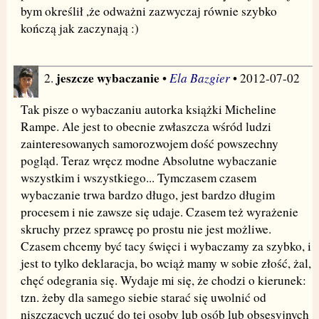
bym określił ,że odważni zazwyczaj równie szybko
kończą jak zaczynają :)
jeszcze wybaczanie
Ela Bazgier
2.
•
• 2012-07-02
Tak pisze o wybaczaniu autorka książki Micheline
Rampe. Ale jest to obecnie zwłaszcza wśród ludzi
zainteresowanych samorozwojem dość powszechny
pogląd. Teraz wręcz modne Absolutne wybaczanie
wszystkim i wszystkiego... Tymczasem czasem
wybaczanie trwa bardzo długo, jest bardzo długim
procesem i nie zawsze się udaje. Czasem też wyrażenie
skruchy przez sprawcę po prostu nie jest możliwe.
Czasem chcemy być tacy święci i wybaczamy za szybko, i
jest to tylko deklaracja, bo wciąż mamy w sobie złość, żal,
chęć odegrania się. Wydaje mi się, że chodzi o kierunek:
tzn. żeby dla samego siebie starać się uwolnić od
niszczących uczuć do tej osoby lub osób lub obsesyjnych