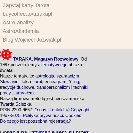
Zapytaj karty Tarota
buycoffee.to/tarakapl
Astro-analizy
AstroAkademia
Blog WojciechJozwiak.pl
TARAKA. Magazyn Rozwojowy
. Od
1997 poszukujemy
alternatywnego
obrazu
świata.
Nasze tematy, to:
astrologia
,
szamanizm
,
Słowianie
. Także
tarot
,
enneagram
,
Yijing
,
tradycje duchowe
,
transpersonalizm
i
techniki
pracy z umysłem
.
Naszą firmową metodą jest neoszamańska
Twarda Ścieżka
.
ISSN 2300-9667.
O nas i kontakt
.
© Copyright
1997-2025
.
Polityka prywatności
.
Cookies
.
Do czego jest potrzebna rejestracja?
Donacja na utrzymanie serwisu przez