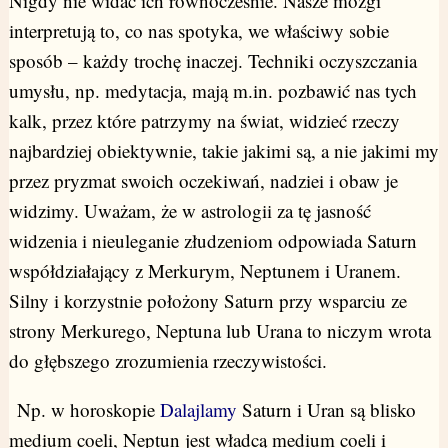
Nigdy nie widać ich równocześnie. Nasze mózgi
interpretują to, co nas spotyka, we właściwy sobie
sposób – każdy trochę inaczej. Techniki oczyszczania
umysłu, np. medytacja, mają m.in. pozbawić nas tych
kalk, przez które patrzymy na świat, widzieć rzeczy
najbardziej obiektywnie, takie jakimi są, a nie jakimi my
przez pryzmat swoich oczekiwań, nadziei i obaw je
widzimy. Uważam, że w astrologii za tę jasność
widzenia i nieuleganie złudzeniom odpowiada Saturn
współdziałający z Merkurym, Neptunem i Uranem.
Silny i korzystnie położony Saturn przy wsparciu ze
strony Merkurego, Neptuna lub Urana to niczym wrota
do głębszego zrozumienia rzeczywistości.
Np. w horoskopie
Dalajlamy
Saturn i Uran są blisko
medium coeli, Neptun jest władcą medium coeli i