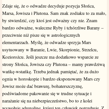
Zdaje się, że o odwadze decyduje pozycja Słońca,
Marsa, Jowisza i Plutona. Sam znak zodiaku to za mało,
by stwierdzić, czy ktoś jest odważny czy nie. Znam
bardzo odważne, waleczne Ryby i tchórzliwe Barany –
przeciwnie niż pisze się w astrologicznych
elementarzach. Myślę, że odwadze sprzyja Mars
usytuowany w Baranie, Lwie, Skorpionie, Strzelcu,
Koziorożcu. Jeśli jeszcze ma dodatkowo wsparcie ze
strony Słońca, Jowisza czy Plutona – mamy prawdziwą
wańkę-wstańkę. Trzeba jednak pamiętać, że za dużo
ognia w horoskopie i bardzo eksponowany Mars czy
Jowisz może dać brawurę, bohaterszczyznę,
podświadome pakowanie się w trudne sytuacje i
narażanie się na niebezpieczeństwo, bo to z kolei
wywołuje adrenalinę, której ten człowiek potrzebuje. Z