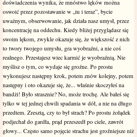
doświadczenia wynika, że mnóstwo lęków można
oswoić przez pozostawanie w „tu i teraz”, bycie
uważnym, obserwowanie, jak działa nasz umysł, przez
koncentrację na oddechu. Kiedy bliżej przyglądasz się
swoim lękom, zwykle okazuje się, że większość z nich
to twory twojego umysłu, gra wyobraźni, a nie coś
realnego. Przestajesz wiec karmić je wyobraźnią. Nie
myślisz o tym, co wydaje się groźne. Po prostu
wykonujesz następny krok, potem znów kolejny, potem
następny i oto okazuje się, że... właśnie skoczyłeś na
bandżi! Było strasznie? No, może trochę. Ale bałeś się
tylko w tej jednej chwili spadania w dół, a nie na długo
przedtem. Zresztą, czy to był strach? Po prostu żołądek
podjechał do gardła, prąd przeszedł po ciele, zawrót
głowy... Często samo pojęcie strachu jest groźniejsze niż