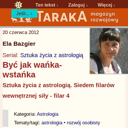
Ten tekst ↓
Zaloguj
↓
Więcej ↓
Jeśli... ↓
20 czerwca 2012
Ela Bazgier
Serial:
Sztuka życia z astrologią
Być jak wańka-
wstańka
Sztuka życia z astrologią. Siedem filarów
wewnętrznej siły - filar 4
Kategoria:
Astrologia
Tematy/tagi:
astrologia
•
rozwój osobisty