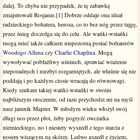
dalej. To chyba nie przypadek, że tę zabawkę
zmajstrowali Rosjanie.
[1]
Dobrze oddaje ona ideał
radzieckiego bohatera, herosa, co to bez nóg przez tajgę,
przez śnieg doczołga się do celu. Ale wańki-wstańki
mogą mieć także całkiem niepozorną postać bohaterów
Woodego Allena
czy
Charlie Chaplina
. Mogą
wywoływać pobłażliwy uśmiech, sprawiać wrażenie
nieporadnych i niezbyt rozgarniętych, ale właśnie się nie
poddają i po każdym ciosie wracają do równowagi.
Kiedy szukam takiej wańki-wstańki w swoim
najbliższym otoczeniu, od razu przychodzi mi na myśl
nasz jamnik Majster. W młodym wieku włożył swój
długi nos przez płot, żeby pogryźć owczarka
niemieckiego, no i niestety wyszedł z tego starcia z
nosem wiszącym na skórze. Ledwo uszedł z życiem,