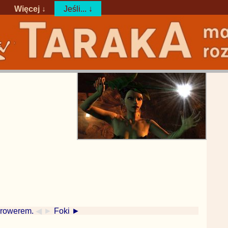
Więcej ↓
Jeśli... ↓
 rowerem.
◀ ►
Foki ►