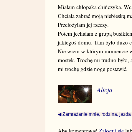
Miałam chłopaka chińczyka. Wcze
Chciała zabrać moją niebieską ma
Przełożyłam jej rzeczy.
Potem jechałam z grupą busikie
jakiegoś domu. Tam było dużo ci
Nie wiem w którym momencie wyc
mostek. Trochę mi trudno było, a
mi trochę gdzie nogę postawić.
Alicja
◀ Zamrażanie mnie, rodzina, jazda
Aby komentować
Zaloguj się
lu