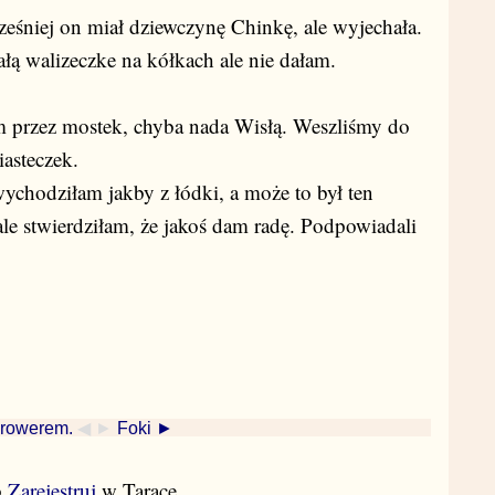
śniej on miał dziewczynę Chinkę, ale wyjechała.
łą walizeczke na kółkach ale nie dałam.
m przez mostek, chyba nada Wisłą. Weszliśmy do
asteczek.
hodziłam jakby z łódki, a może to był ten
le stwierdziłam, że jakoś dam radę. Podpowiadali
 rowerem.
◀ ►
Foki ►
b
Zarejestruj
w Tarace.