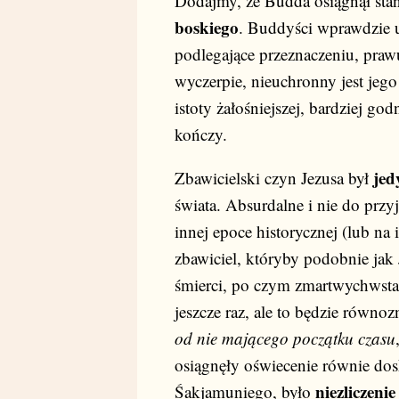
Dodajmy, że Budda osiągnął stan
boskiego
. Buddyści wprawdzie uz
podlegające przeznaczeniu, praw
wyczerpie, nieuchronny jest jego
istoty żałośniejszej, bardziej god
kończy.
jed
Zbawicielski czyn Jezusa był
świata. Absurdalne i nie do przy
innej epoce historycznej (lub na
zbawiciel, któryby podobnie jak 
śmierci, po czym zmartwychwstał
jeszcze raz, ale to będzie równo
od nie mającego początku czasu
osiągnęły oświecenie równie dosko
niezliczenie
Śakjamuniego, było