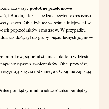
podobne przełomowe
 można zauważyć
zać, i Budda, i Jezus spędzają pewien okres czasu
cetycznych. Obaj byli też wcześniej inicjowani w
i swoich poprzedników i mistrzów. W przypadku
udda zaś dołączył do grupy pięciu leśnych joginów-
są młodzi
ogę proroków,
- mają około trzydziestu
upą najwierniejszych zwolenników. Obaj prowadzą
rezygnują z życia rodzinnego). Obaj nie zapisują
żnice
pomiędzy nimi, a także różnice pomiędzy
.