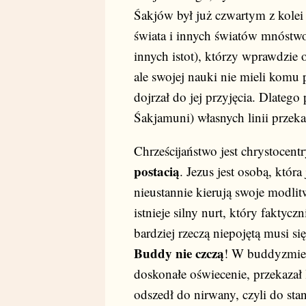
Śakjów był już czwartym z kolei
świata i innych światów mnóstwo
innych istot), którzy wprawdzie
ale swojej nauki nie mieli komu 
dojrzał do jej przyjęcia. Dlateg
Śakjamuni) własnych linii przeka
Chrześcijaństwo jest chrystocent
postacią
. Jezus jest osobą, któr
nieustannie kierują swoje modli
istnieje silny nurt, który fakty
bardziej rzeczą niepojętą musi s
Buddy nie czczą
! W buddyzmie 
doskonałe oświecenie, przekazał 
odszedł do nirwany, czyli do st