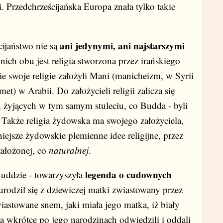
 Przedchrześcijańska Europa znała tylko takie
ani jedynymi, ani najstarszymi
ijaństwo nie są
nich obu jest religia stworzona przez irańskiego
ie swoje religie założyli Mani (manicheizm, w Syrii
) w Arabii. Do założycieli religii zalicza się
 żyjących w tym samym stuleciu, co Budda - byli
 Także religia żydowska ma swojego założyciela,
iejsze żydowskie plemienne idee religijne, przez
założonej, co
naturalnej
.
legenda o cudownych
Buddzie - towarzyszyła
urodził się z dziewiczej matki zwiastowany przez
astowane snem, jaki miała jego matka, iż biały
sa wkrótce po jego narodzinach odwiedzili i oddali