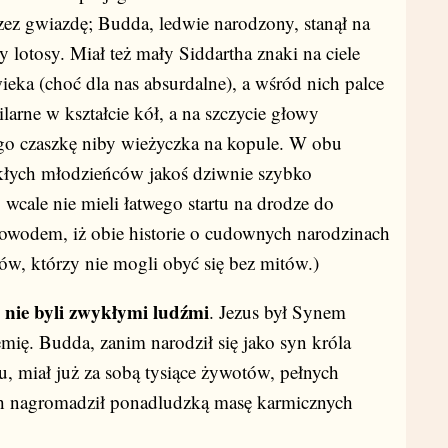
zez gwiazdę; Budda, ledwie narodzony, stanął na
y lotosy. Miał też mały Siddartha znaki na ciele
eka (choć dla nas absurdalne), a wśród nich palce
ilarne w kształcie kół, a na szczycie głowy
go czaszkę niby wieżyczka na kopule. W obu
ykłych młodzieńców jakoś dziwnie szybko
 wcale nie mieli łatwego startu na drodze do
dowodem, iż obie historie o cudownych narodzinach
w, którzy nie mogli obyć się bez mitów.)
nie byli zwykłymi ludźmi
)
. Jezus był Synem
emię. Budda, zanim narodził się jako syn króla
 miał już za sobą tysiące żywotów, pełnych
ch nagromadził ponadludzką masę karmicznych