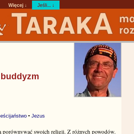
Więcej ↓
Jeśli... ↓
i buddyzm
ześcijaństwo
•
Jezus
bią porównywać swoich religii. Z różnych powodów.