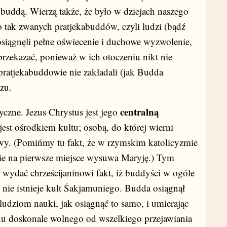
 buddą. Wierzą także, że było w dziejach naszego
 tak zwanych pratjekabuddów, czyli ludzi (bądź
 osiągnęli pełne oświecenie i duchowe wyzwolenie,
przekazać, ponieważ w ich otoczeniu nikt nie
o pratjekabuddowie nie zakładali (jak Budda
zu.
centralną
ryczne. Jezus Chrystus jest jego
a jest ośrodkiem kultu; osobą, do której wierni
twy. (Pomińmy tu fakt, że w rzymskim katolicyzmie
cznie na pierwsze miejsce wysuwa Maryję.) Tym
ię wydać chrześcijaninowi fakt, iż buddyści w ogóle
nie istnieje kult Śakjamuniego. Budda osiągnął
ludziom nauki, jak osiągnąć to samo, i umierając
anu doskonale wolnego od wszelkiego przejawiania