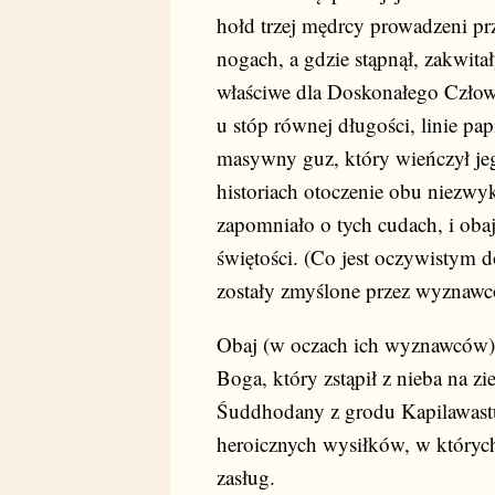
hołd trzej mędrcy prowadzeni pr
nogach, a gdzie stąpnął, zakwitał
właściwe dla Doskonałego Człowi
u stóp równej długości, linie pap
masywny guz, który wieńczył je
historiach otoczenie obu niezw
zapomniało o tych cudach, i obaj
świętości. (Co jest oczywistym 
zostały zmyślone przez wyznawcó
Obaj (w oczach ich wyznawców
Boga, który zstąpił z nieba na zi
Śuddhodany z grodu Kapilawastu,
heroicznych wysiłków, w który
zasług.