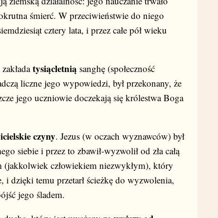
ą ziemską działalność: jego nauczanie trwało
je okrutna śmierć. W przeciwieństwie do niego
iemdziesiąt cztery lata, i przez całe pół wieku
tysiącletnią
 zakłada
sanghę (społeczność
czą liczne jego wypowiedzi, był przekonany, że
eszcze jego uczniowie doczekają się królestwa Boga
cielskie czyny
. Jezus (w oczach wyznawców) był
ego siebie i przez to zbawił-wyzwolił od zła całą
m (jakkolwiek człowiekiem niezwykłym), który
, i dzięki temu przetarł ścieżkę do wyzwolenia,
ójść jego śladem.