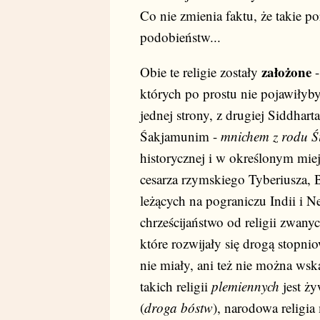
Co nie zmienia faktu, że takie p
podobieństw...
założone
Obie te religie zostały
-
których po prostu nie pojawiłyby
jednej strony, z drugiej Siddh
Śakjamunim -
mnichem z rodu Ś
historycznej i w określonym mie
cesarza rzymskiego Tyberiusza, B
leżących na pograniczu Indii i N
chrześcijaństwo od religii zwa
które rozwijały się drogą stopnio
nie miały, ani też nie można ws
takich religii
plemiennych
jest ży
(
droga bóstw
), narodowa religi