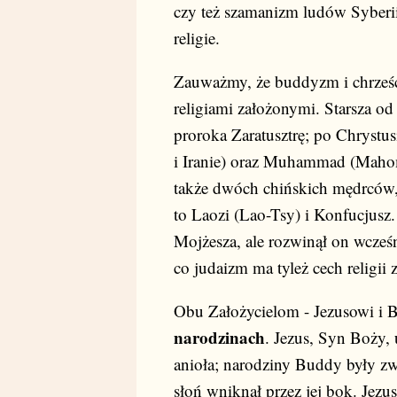
czy też szamanizm ludów Syberii.
religie.
Zauważmy, że buddyzm i chrześc
religiami założonymi. Starsza od 
proroka Zaratusztrę; po Chrystus
i Iranie) oraz Muhammad (Mahomet
także dwóch chińskich mędrców,
to Laozi (Lao-Tsy) i Konfucjusz.
Mojżesza, ale rozwinął on wcześn
co judaizm ma tyleż cech religii 
Obu Założycielom - Jezusowi i 
narodzinach
. Jezus, Syn Boży, 
anioła; narodziny Buddy były zwi
słoń wniknął przez jej bok. Jezu