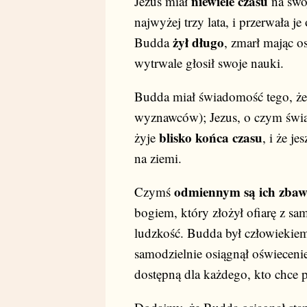
niewiele czasu
Jezus miał
na swoj
najwyżej trzy lata, i przerwała 
żył długo
Budda
, zmarł mając os
wytrwale głosił swoje nauki.
Budda miał świadomość tego, że
wyznawców); Jezus, o czym świad
blisko końca czasu
żyje
, i że j
na ziemi.
odmiennym są ich zbawi
Czymś
bogiem, który złożył ofiarę z sam
ludzkość. Budda był człowiekie
samodzielnie osiągnął oświecenie
dostępną dla każdego, kto chce p