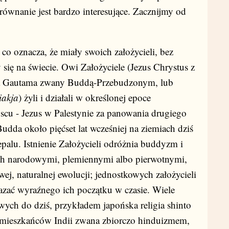
orównanie jest bardzo interesujące. Zacznijmy od
 co oznacza, że miały swoich założycieli, bez
 się na świecie. Owi Założyciele (Jezus Chrystus z
arta Gautama zwany Buddą-Przebudzonym, lub
iakja
) żyli i działali w określonej epoce
jscu - Jezus w Palestynie za panowania drugiego
udda około pięćset lat wcześniej na ziemiach dziś
epalu. Istnienie Założycieli odróżnia buddyzm i
nych narodowymi, plemiennymi albo pierwotnymi,
wej, naturalnej ewolucji; jednostkowych założycieli
kazać wyraźnego ich początku w czasie. Wiele
wych do dziś, przykładem japońska religia shinto
a mieszkańców Indii zwana zbiorczo hinduizmem,