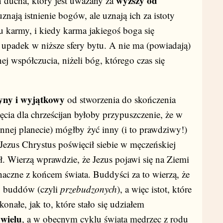
wyższy od
 ducha, który jest uważany za
nają istnienie bogów, ale uznają ich za istoty
u karmy, i kiedy karma jakiegoś boga się
 upadek w niższe sfery bytu. A nie ma (powiadają)
nej współczucia, niżeli bóg, którego czas się
yny i wyjątkowy
od stworzenia do skończenia
jęcia dla chrześcijan byłoby przypuszczenie, że w
 innej planecie) mógłby żyć inny (i to prawdziwy!)
Jezus Chrystus poświęcił siebie w męczeńskiej
. Wierzą wprawdzie, że Jezus pojawi się na Ziemi
znaczne z końcem świata. Buddyści za to wierzą, że
, buddów (czyli
przebudzonych
), a więc istot, które
nałe, jak to, które stało się udziałem
 wielu
, a w obecnym cyklu świata mędrzec z rodu