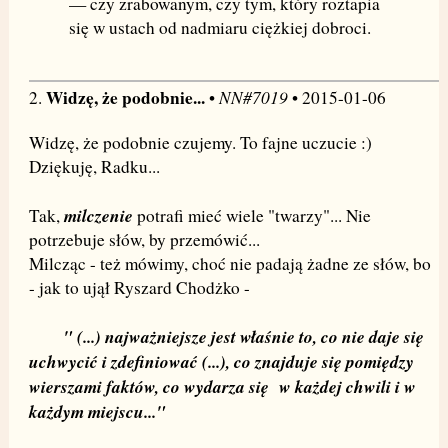
— czy zrabowanym, czy tym, który roztapia
się w ustach od nadmiaru ciężkiej dobroci.
Widzę, że podobnie...
NN#7019
2.
•
• 2015-01-06
Widzę, że podobnie czujemy. To fajne uczucie :)
Dziękuję, Radku...
milczenie
Tak,
potrafi mieć wiele "twarzy"... Nie
potrzebuje słów, by przemówić...
Milcząc - też mówimy, choć nie padają żadne ze słów, bo
- jak to ujął Ryszard Chodżko -
" (...) najważniejsze jest właśnie to, co nie daje się
uchwycić i zdefiniować (...), co znajduje się pomiędzy
wierszami faktów, co wydarza się w każdej chwili i w
każdym miejscu..."