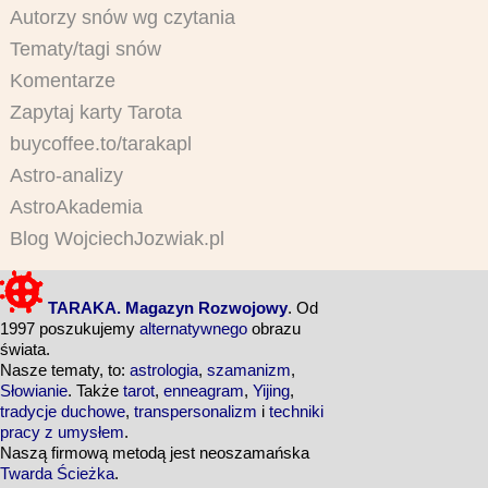
Autorzy snów wg czytania
Tematy/tagi snów
Komentarze
Zapytaj karty Tarota
buycoffee.to/tarakapl
Astro-analizy
AstroAkademia
Blog WojciechJozwiak.pl
TARAKA. Magazyn Rozwojowy
. Od
1997 poszukujemy
alternatywnego
obrazu
świata.
Nasze tematy, to:
astrologia
,
szamanizm
,
Słowianie
. Także
tarot
,
enneagram
,
Yijing
,
tradycje duchowe
,
transpersonalizm
i
techniki
pracy z umysłem
.
Naszą firmową metodą jest neoszamańska
Twarda Ścieżka
.