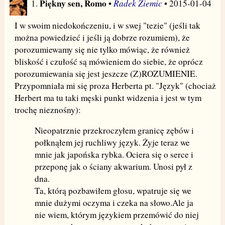
Piękny sen, Romo
Radek Ziemic
1.
•
• 2015-01-04
I w swoim niedokończeniu, i w swej "tezie" (jeśli tak
można powiedzieć i jeśli ją dobrze rozumiem), że
porozumiewamy się nie tylko mówiąc, że również
bliskość i czułość są mówieniem do siebie, że oprócz
porozumiewania się jest jeszcze (Z)ROZUMIENIE.
Przypomniała mi się proza Herberta pt. "Język" (chociaż
Herbert ma tu taki męski punkt widzenia i jest w tym
trochę nieznośny):
Nieopatrznie przekroczyłem granicę zębów i
połknąłem jej ruchliwy język. Żyje teraz we
mnie jak japońska rybka. Ociera się o serce i
przeponę jak o ściany akwarium. Unosi pył z
dna.
Ta, którą pozbawiłem głosu, wpatruje się we
mnie dużymi oczyma i czeka na słowo.Ale ja
nie wiem, którym językiem przemówić do niej