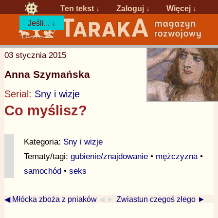
Ten tekst ↓
Zaloguj
↓
Więcej ↓
Jeśli... ↓
03 stycznia 2015
Anna Szymańska
Serial:
Sny i wizje
Co myślisz?
Kategoria:
Sny i wizje
Tematy/tagi:
gubienie/znajdowanie
•
mężczyzna
•
samochód
•
seks
◀ Młócka zboża z pniaków
◀ ►
Zwiastun czegoś złego ►