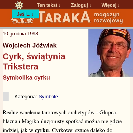
Ten tekst ↓
Zaloguj
↓
Więcej ↓
Jeśli... ↓
10 grudnia 1998
Wojciech Jóźwiak
Cyrk, świątynia
Trikstera
Symbolika cyrku
Kategoria:
Symbole
Realne wcielenia tarotowych archetypów - Głupca-
błazna i Magika-iluzjonisty spotkać można nie gdzie
cyrku
indziej, jak w
. Cyrkowej sztuce daleko do