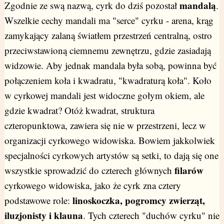
mandalą
Zgodnie ze swą nazwą, cyrk do dziś pozostał
.
Wszelkie cechy mandali ma "serce" cyrku - arena, krąg
zamykający zalaną światłem przestrzeń centralną, ostro
przeciwstawioną ciemnemu zewnętrzu, gdzie zasiadają
widzowie. Aby jednak mandala była sobą, powinna być
połączeniem koła i kwadratu, "kwadraturą koła". Koło
w cyrkowej mandali jest widoczne gołym okiem, ale
gdzie kwadrat? Otóż kwadrat, struktura
czteropunktowa, zawiera się nie w przestrzeni, lecz w
organizacji cyrkowego widowiska. Bowiem jakkolwiek
specjalności cyrkowych artystów są setki, to dają się one
filarów
wszystkie sprowadzić do czterech głównych
cyrkowego widowiska, jako że cyrk zna cztery
linoskoczka, pogromcy zwierząt,
podstawowe role:
iluzjonisty i klauna
. Tych czterech "duchów cyrku" nie