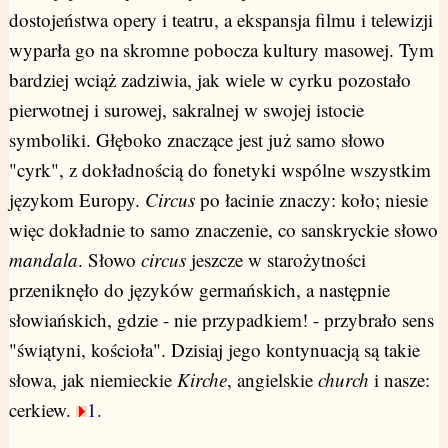
dostojeństwa opery i teatru, a ekspansja filmu i telewizji
wyparła go na skromne pobocza kultury masowej. Tym
bardziej wciąż zadziwia, jak wiele w cyrku pozostało
pierwotnej i surowej, sakralnej w swojej istocie
symboliki. Głęboko znaczące jest już samo słowo
"cyrk", z dokładnością do fonetyki wspólne wszystkim
językom Europy.
Circus
po łacinie znaczy: koło; niesie
więc dokładnie to samo znaczenie, co sanskryckie słowo
mandala
. Słowo
circus
jeszcze w starożytności
przeniknęło do języków germańskich, a następnie
słowiańskich, gdzie - nie przypadkiem! - przybrało sens
"świątyni, kościoła". Dzisiaj jego kontynuacją są takie
słowa, jak niemieckie
Kirche
, angielskie
church
i nasze:
cerkiew.
1.