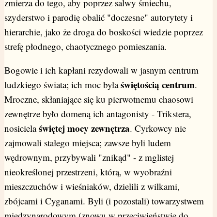
zmierza do tego, aby poprzez salwy śmiechu,
szyderstwo i parodię obalić "doczesne" autorytety i
hierarchie, jako że droga do boskości wiedzie poprzez
strefę płodnego, chaotycznego pomieszania.
Bogowie i ich kapłani rezydowali w jasnym centrum
świętością centrum
ludzkiego świata; ich moc była
.
Mroczne, skłaniające się ku pierwotnemu chaosowi
zewnętrze było domeną ich antagonisty - Trikstera,
świętej mocy zewnętrza
nosiciela
. Cyrkowcy nie
zajmowali stałego miejsca; zawsze byli ludem
wędrownym, przybywali "znikąd" - z mglistej
nieokreślonej przestrzeni, którą, w wyobraźni
mieszczuchów i wieśniaków, dzielili z wilkami,
zbójcami i Cyganami. Byli (i pozostali) towarzystwem
międzynarodowym (znowu w przeciwieństwie do