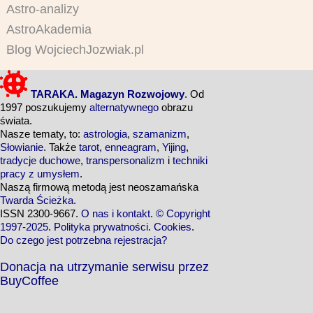
Astro-analizy
AstroAkademia
Blog WojciechJozwiak.pl
TARAKA. Magazyn Rozwojowy
. Od
1997 poszukujemy
alternatywnego
obrazu
świata.
Nasze tematy, to:
astrologia
,
szamanizm
,
Słowianie
. Także
tarot
,
enneagram
,
Yijing
,
tradycje duchowe
,
transpersonalizm
i
techniki
pracy z umysłem
.
Naszą firmową metodą jest neoszamańska
Twarda Ścieżka
.
ISSN 2300-9667.
O nas i kontakt
.
© Copyright
1997-2025
.
Polityka prywatności
.
Cookies
.
Do czego jest potrzebna rejestracja?
Donacja na utrzymanie serwisu przez
BuyCoffee