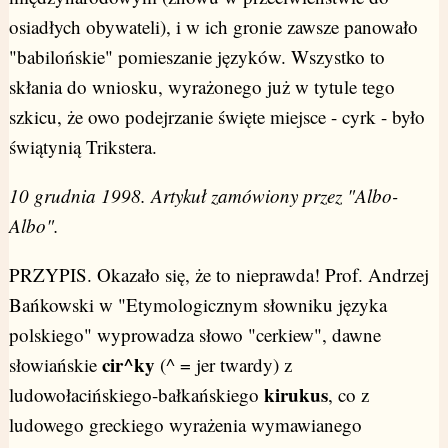
osiadłych obywateli), i w ich gronie zawsze panowało
"babilońskie" pomieszanie języków. Wszystko to
skłania do wniosku, wyrażonego już w tytule tego
szkicu, że owo podejrzanie święte miejsce - cyrk - było
świątynią Trikstera.
10 grudnia 1998. Artykuł zamówiony przez "Albo-
Albo".
PRZYPIS.
Okazało się, że to nieprawda! Prof. Andrzej
Bańkowski w "Etymologicznym słowniku języka
polskiego" wyprowadza słowo "cerkiew", dawne
cir^ky
słowiańskie
(^ = jer twardy) z
kirukus
ludowołacińskiego-bałkańskiego
, co z
ludowego greckiego wyrażenia wymawianego