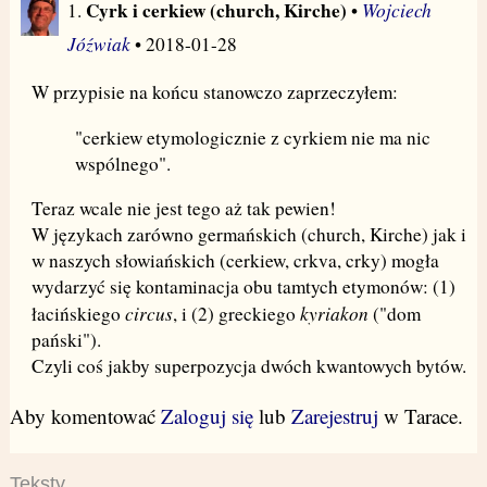
Cyrk i cerkiew (church, Kirche)
Wojciech
1.
•
Jóźwiak
• 2018-01-28
W przypisie na końcu stanowczo zaprzeczyłem:
"cerkiew etymologicznie z cyrkiem nie ma nic
wspólnego".
Teraz wcale nie jest tego aż tak pewien!
W językach zarówno germańskich (church, Kirche) jak i
w naszych słowiańskich (cerkiew, crkva, crky) mogła
wydarzyć się kontaminacja obu tamtych etymonów: (1)
circus
kyriakon
łacińskiego
, i (2) greckiego
("dom
pański").
Czyli coś jakby superpozycja dwóch kwantowych bytów.
Aby komentować
Zaloguj się
lub
Zarejestruj
w Tarace.
Teksty