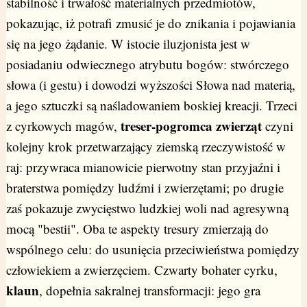
stabilność i trwałość materialnych przedmiotów,
pokazując, iż potrafi zmusić je do znikania i pojawiania
się na jego żądanie. W istocie iluzjonista jest w
posiadaniu odwiecznego atrybutu bogów: stwórczego
słowa (i gestu) i dowodzi wyższości Słowa nad materią,
a jego sztuczki są naśladowaniem boskiej kreacji. Trzeci
treser-pogromca zwierząt
z cyrkowych magów,
czyni
kolejny krok przetwarzający ziemską rzeczywistość w
raj: przywraca mianowicie pierwotny stan przyjaźni i
braterstwa pomiędzy ludźmi i zwierzętami; po drugie
zaś pokazuje zwycięstwo ludzkiej woli nad agresywną
mocą "bestii". Oba te aspekty tresury zmierzają do
wspólnego celu: do usunięcia przeciwieństwa pomiędzy
człowiekiem a zwierzęciem. Czwarty bohater cyrku,
klaun
, dopełnia sakralnej transformacji: jego gra