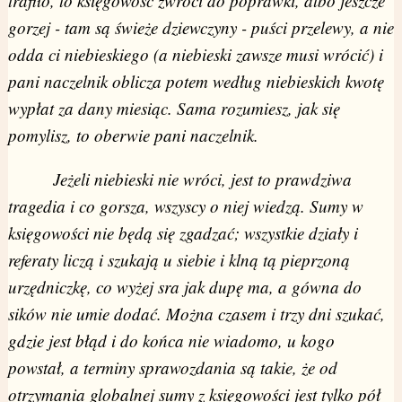
trafiło, to księgowość zwróci do poprawki, albo jeszcze
gorzej - tam są świeże dziewczyny - puści przelewy, a nie
odda ci niebieskiego (a niebieski zawsze musi wrócić) i
pani naczelnik oblicza potem według niebieskich kwotę
wypłat za dany miesiąc. Sama rozumiesz, jak się
pomylisz, to oberwie pani naczelnik.
Jeżeli niebieski nie wróci, jest to prawdziwa
tragedia i co gorsza, wszyscy o niej wiedzą. Sumy w
księgowości nie będą się zgadzać; wszystkie działy i
referaty liczą i szukają u siebie i klną tą pieprzoną
urzędniczkę, co wyżej sra jak dupę ma, a gówna do
sików nie umie dodać. Można czasem i trzy dni szukać,
gdzie jest błąd i do końca nie wiadomo, u kogo
powstał, a terminy sprawozdania są takie, że od
otrzymania globalnej sumy z księgowości jest tylko pół