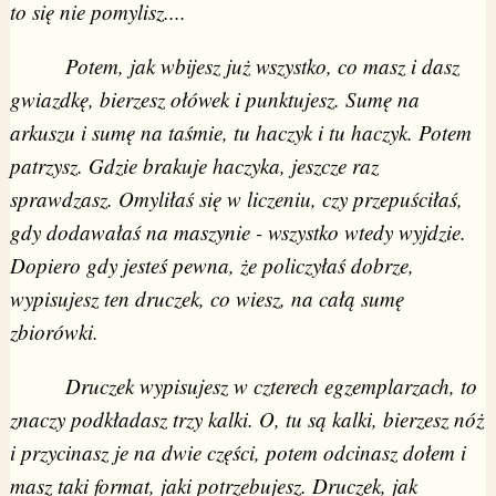
to się nie pomylisz....
Potem, jak wbijesz już wszystko, co masz i dasz
gwiazdkę, bierzesz ołówek i punktujesz. Sumę na
arkuszu i sumę na taśmie, tu haczyk i tu haczyk. Potem
patrzysz. Gdzie brakuje haczyka, jeszcze raz
sprawdzasz. Omyliłaś się w liczeniu, czy przepuściłaś,
gdy dodawałaś na maszynie - wszystko wtedy wyjdzie.
Dopiero gdy jesteś pewna, że policzyłaś dobrze,
wypisujesz ten druczek, co wiesz, na całą sumę
zbiorówki.
Druczek wypisujesz w czterech egzemplarzach, to
znaczy podkładasz trzy kalki. O, tu są kalki, bierzesz nóż
i przycinasz je na dwie części, potem odcinasz dołem i
masz taki format, jaki potrzebujesz. Druczek, jak