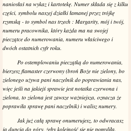
naniosłaś na wykaz i kartotekę. Numer składa się z kilku
części, symbolu naszej działki łamanej przez trójkę
rzymską - to symbol nas trzech : Margarity, mój i twój,
numeru pracownika, który każda ma na swojej
pieczątce do numerowania, numeru właściwego i
dwóch ostatnich cyfr roku.
Po ostemplowaniu pieczątką do numerowania,
bierzesz flamaster czerwony (broń Boże nie zielony, bo
zielonego używa pani naczelnik do poprawiania nas,
więc jeśli na jakiejś sprawie jest notatka czerwona i
zielona, to zielona jest zawsze ważniejsza, oznacza że
poprawiła sprawę pani naczelnik) i walisz numery.
Jak już całą sprawę onumerujesz, to odwracasz
ją dupcią do góry, żeby kolejność się nie pomyliła.