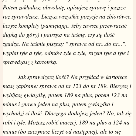
Potem zakładasz obwolutę, opisujesz sprawę i jeszcze
raz sprawdzasz. Liczysz wszystkie pozycje na zbiorówce,
liczysz komplety (pamiętając, żeby zawsze przewracać
dupką do góry) i patrzysz na taśmę, czy się ilość
zgadza. Na taśmie piszesz: " sprawa od nr...do nr...",
wypłat tyle a tyle, odmów tyle a tyle, razem tyle a tyle i
sprawdzasz z kartoteką.
Jak sprawdzasz ilość? Na przykład w kartotece
masz zapisane: sprawa od nr 123 do nr 189. Bierzesz i
wybijasz gwiazdkę, potem 189 na plus, potem 123 na
minus i znowu jeden na plus, potem gwiazdka i
wychodzi ci ilość. Dlaczego dodajesz jeden? No, tak się
robi i tyle. Możesz robić inaczej, 189 na plus a 124 na
minus (bo zaczynasz liczyć od następnej), ale to się