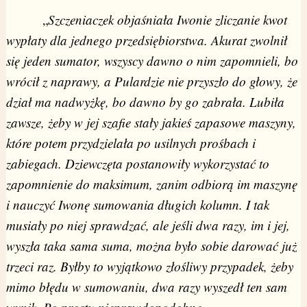
„
Szczeniaczek objaśniała Iwonie zliczanie kwot
wypłaty dla jednego przedsiębiorstwa. Akurat zwolnił
się jeden sumator, wszyscy dawno o nim zapomnieli, bo
wrócił z naprawy, a Pulardzie nie przyszło do głowy, że
dział ma nadwyżkę, bo dawno by go zabrała. Lubiła
zawsze, żeby w jej szafie stały jakieś zapasowe maszyny,
które potem przydzielała po usilnych prośbach i
zabiegach. Dziewczęta postanowiły wykorzystać to
zapomnienie do maksimum, zanim odbiorą im maszynę
i nauczyć Iwonę sumowania długich kolumn. I tak
musiały po niej sprawdzać, ale jeśli dwa razy, im i jej,
wyszła taka sama suma, można było sobie darować już
trzeci raz. Byłby to wyjątkowo złośliwy przypadek, żeby
mimo błędu w sumowaniu, dwa razy wyszedł ten sam