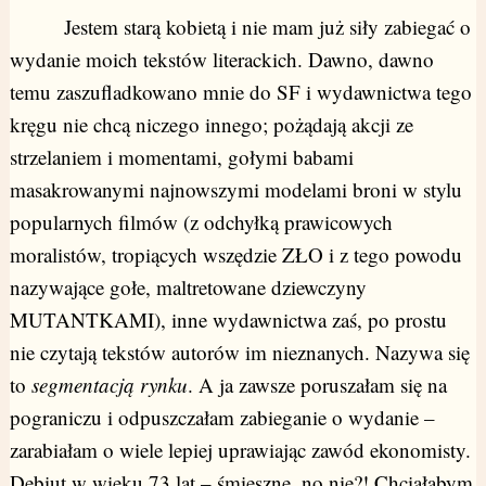
Jestem starą kobietą i nie mam już siły zabiegać o
wydanie moich tekstów literackich. Dawno, dawno
temu zaszufladkowano mnie do SF i wydawnictwa tego
kręgu nie chcą niczego innego; pożądają akcji ze
strzelaniem i momentami, gołymi babami
masakrowanymi najnowszymi modelami broni w stylu
popularnych filmów (z odchyłką prawicowych
moralistów, tropiących wszędzie ZŁO i z tego powodu
nazywające gołe, maltretowane dziewczyny
MUTANTKAMI), inne wydawnictwa zaś, po prostu
nie czytają tekstów autorów im nieznanych. Nazywa się
to
segmentacją rynku
. A ja zawsze poruszałam się na
pograniczu i odpuszczałam zabieganie o wydanie –
zarabiałam o wiele lepiej uprawiając zawód ekonomisty.
Debiut w wieku 73 lat – śmieszne, no nie?! Chciałabym