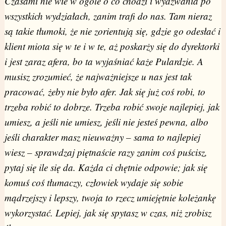
Czasami nie wie w ogóle o co chodzi i wydzwania po
wszystkich wydziałach, zanim trafi do nas. Tam nieraz
są takie tłumoki, że nie zorientują się, gdzie go odesłać i
klient miota się w te i w te, aż poskarży się do dyrektorki
i jest zaraz afera, bo ta wyjaśniać każe Pulardzie. A
musisz zrozumieć, że najważniejsze u nas jest tak
pracować, żeby nie było afer. Jak się już coś robi, to
trzeba robić to dobrze. Trzeba robić swoje najlepiej, jak
umiesz, a jeśli nie umiesz, jeśli nie jesteś pewna, albo
jeśli charakter masz nieuważny – sama to najlepiej
wiesz – sprawdzaj piętnaście razy zanim coś puścisz,
pytaj się ile się da. Każda ci chętnie odpowie; jak się
komuś coś tłumaczy, człowiek wydaje się sobie
mądrzejszy i lepszy, twoja to rzecz umiejętnie koleżankę
wykorzystać. Lepiej, jak się spytasz w czas, niż zrobisz