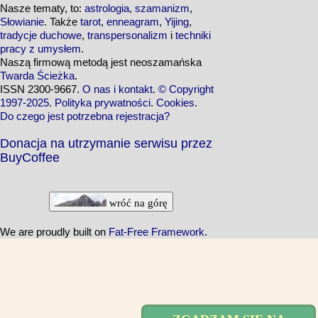
Nasze tematy, to:
astrologia
,
szamanizm
,
Słowianie
. Także
tarot
,
enneagram
,
Yijing
,
tradycje duchowe
,
transpersonalizm
i
techniki
pracy z umysłem
.
Naszą firmową metodą jest neoszamańska
Twarda Ścieżka
.
ISSN 2300-9667.
O nas i kontakt
.
© Copyright
1997-2025
.
Polityka prywatności
.
Cookies
.
Do czego jest potrzebna rejestracja?
Donacja na utrzymanie serwisu przez
BuyCoffee
wróć na górę
We are proudly built on
Fat-Free Framework
.