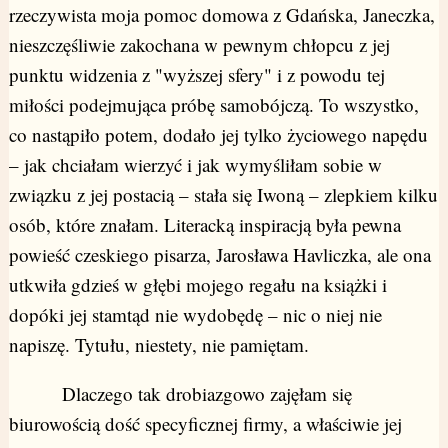
rzeczywista moja pomoc domowa z Gdańska, Janeczka,
nieszczęśliwie zakochana w pewnym chłopcu z jej
punktu widzenia z "wyższej sfery" i z powodu tej
miłości podejmująca próbę samobójczą. To wszystko,
co nastąpiło potem, dodało jej tylko życiowego napędu
– jak chciałam wierzyć i jak wymyśliłam sobie w
związku z jej postacią – stała się Iwoną – zlepkiem kilku
osób, które znałam. Literacką inspiracją była pewna
powieść czeskiego pisarza, Jarosława Havliczka, ale ona
utkwiła gdzieś w głębi mojego regału na książki i
dopóki jej stamtąd nie wydobędę – nic o niej nie
napiszę. Tytułu, niestety, nie pamiętam.
Dlaczego tak drobiazgowo zajęłam się
biurowością dość specyficznej firmy, a właściwie jej