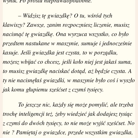
wynik. Po prostu nieprawdopodobne.
– Widzisz tę gwiazdkę? O tu, wśród tych
klawiszy? Zawsze, zanim rozpoczniesz liczenie, musisz
nacisnąć tę gwiazdkę. Ona wyrzuca wszystko, co było
przedtem nastukane w maszynie, sumuje i jednocześnie
kasuje. Jeśli gwiazdka jest czysta, to w porządku,
możesz wbijać co chcesz, jeśli koło niej jest jakaś suma,
to musisz gwiazdkę naciskać dotąd, aż będzie czysta. A
ty nie nacisnęłaś gwiazdki, w maszynie było coś i wyszło
jak komu głupiemu sześćset z czymś tysięcy.
To jeszcze nic, każdy się może pomylić, ale trzeba
trochę inteligencji też, żeby wiedzieć jak dodajesz tysiąc
z czymś do dwóch tysięcy, to nie może wyjść sześćset. No
nie ? Pamiętaj o gwiazdce, przede wszystkim gwiazdka,