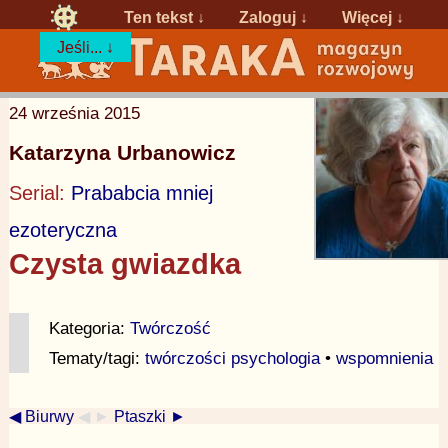
Ten tekst ↓
Zaloguj
↓
Więcej ↓
Jeśli... ↓
24 września 2015
Katarzyna Urbanowicz
Serial:
Prababcia mniej
ezoteryczna
Czysta gwiazdka
Kategoria:
Twórczość
Tematy/tagi:
twórczości psychologia
•
wspomnienia
◀ Biurwy
◀ ►
Ptaszki ►