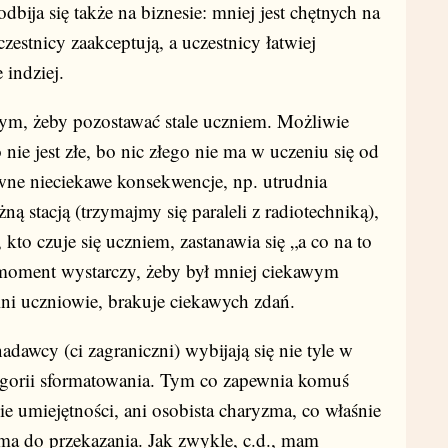
dbija się także na biznesie: mniej jest chętnych na
czestnicy zaakceptują, a uczestnicy łatwiej
 indziej.
ym, żeby pozostawać stale uczniem. Możliwie
nie jest złe, bo nic złego nie ma w uczeniu się od
ewne nieciekawe konsekwencje, np. utrudnia
żną stacją (trzymajmy się paraleli z radiotechniką),
, kto czuje się uczniem, zastanawia się „a co na to
n moment wystarczy, żeby był mniej ciekawym
ni uczniowie, brakuje ciekawych zdań.
adawcy (ci zagraniczni) wybijają się nie tyle w
tegorii sformatowania. Tym co zapewnia komuś
kie umiejętności, ani osobista charyzma, co właśnie
 ma do przekazania. Jak zwykle, c.d., mam