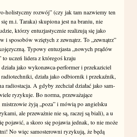
o-holistyczny rozwój” (czy jak tam nazwiemy ten
się m.i. Taraka) skupiona jest na braniu, nie
dzie, którzy entuzjastycznie realizują się jako
ów i sposobów wziętych z zewnątrz. To „zewnątrz”
lskojęzyczną. Typowy entuzjasta „nowych prądów
to uczeń lidera z któregoś kraju
 działa jako wykonawca-performer i przekaziciel
adiotechniki, działa jako odbiornik i przekaźnik,
na radiostacja. A gdyby zechciał działać jako sam-
wiele ryzykuje. Bo norma, przeważające
ni mistrzowie żyją „poza” i mówią po angielsku
ami, ale przeważnie nie są, raczej są biali), a u
ę pojawić, a skoro się pojawia jednak, to nie może
tni! No więc samosterowni ryzykują, że będą