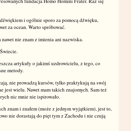
eresowanych fundacja Homo Homini Frater. Raz się
dźwiękiem i ogólnie sporo za pomocą dźwięku,
awet za ocean. Warto spróbować.
h nawet nie znam z imienia ani nazwiska.
 Świecie.
szcza artykuły o jakimś uzdrowicielu, z tego, co
asne metody.
zają, nie prowadzą kursów, tylko praktykują na swój
e jest wielu. Nawet mam takich znajomych. Sam też
rych nic mnie nie ispirowało.
ch znam i znałem (może z jednym wyjątkiem), jest to,
gowo nie dorastają do pięt tym z Zachodu i nie czują