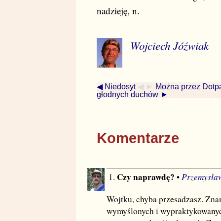
nadzieję, n.
Wojciech Jóźwiak
◀ Niedosyt
◀ ►
Można przez Dotpa
głodnych duchów ►
Komentarze
Czy naprawdę?
Przemysła
1.
•
Wojtku, chyba przesadzasz. Zna
wymyślonych i wypraktykowanych