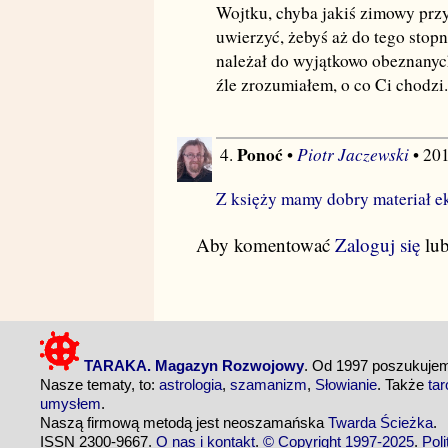
Wojtku, chyba jakiś zimowy prz
uwierzyć, żebyś aż do tego stopni
należał do wyjątkowo obeznanych
źle zrozumiałem, o co Ci chodzi.
Ponoć
Piotr Jaczewski
4.
•
• 20
Z księży mamy dobry materiał e
Aby komentować
Zaloguj się
lu
TARAKA. Magazyn Rozwojowy
. Od 1997 poszukuj
Nasze tematy, to:
astrologia
,
szamanizm
,
Słowianie
. Także
tar
umysłem
.
Naszą firmową metodą jest neoszamańska
Twarda Ścieżka
.
ISSN 2300-9667.
O nas i kontakt
.
© Copyright 1997-2025
.
Pol