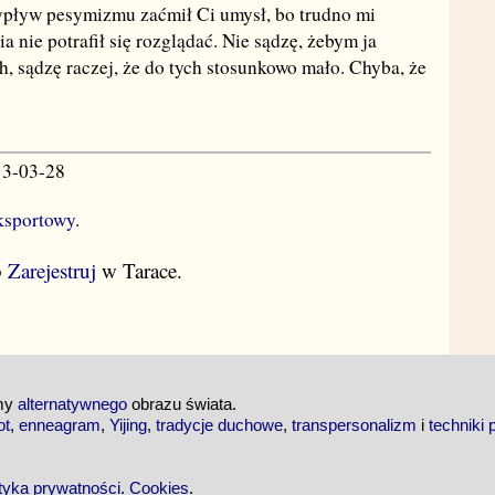
ypływ pesymizmu zaćmił Ci umysł, bo trudno mi
a nie potrafił się rozglądać. Nie sądzę, żebym ja
, sądzę raczej, że do tych stosunkowo mało. Chyba, że
13-03-28
ksportowy
.
b
Zarejestruj
w Tarace.
emy
alternatywnego
obrazu świata.
ot
,
enneagram
,
Yijing
,
tradycje duchowe
,
transpersonalizm
i
techniki 
ityka prywatności
.
Cookies
.