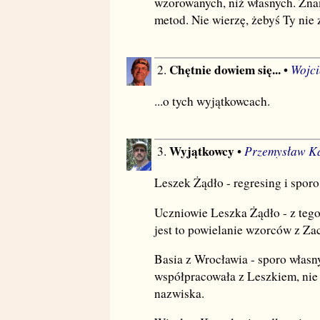
wzorowanych, niż własnych. Zna
metod. Nie wierzę, żebyś Ty nie
Chętnie dowiem się...
Wojci
2.
•
...o tych wyjątkowcach.
Wyjątkowcy
Przemysław K
3.
•
Leszek Żądło - regresing i sporo
Uczniowie Leszka Żądło - z tego
jest to powielanie wzorców z Za
Basia z Wrocławia - sporo własn
współpracowała z Leszkiem, nie
nazwiska.