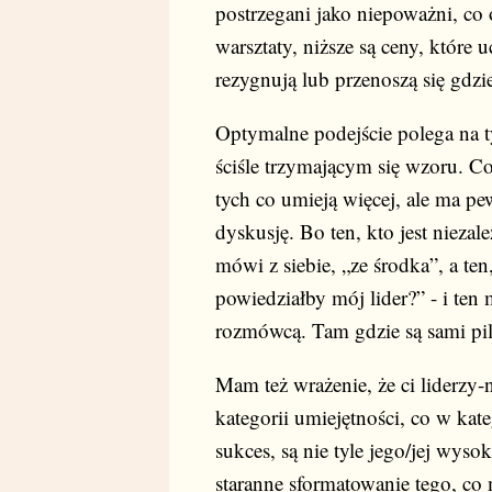
postrzegani jako niepoważni, co o
warsztaty, niższe są ceny, które u
rezygnują lub przenoszą się gdzie
Optymalne podejście polega na t
ściśle trzymającym się wzoru. Co 
tych co umieją więcej, ale ma p
dyskusję. Bo ten, kto jest niezale
mówi z siebie, „ze środka”, a ten
powiedziałby mój lider?” - i te
rozmówcą. Tam gdzie są sami pil
Mam też wrażenie, że ci liderzy-n
kategorii umiejętności, co w ka
sukces, są nie tyle jego/jej wyso
staranne sformatowanie tego, co