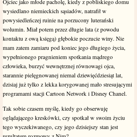
Ojciec jako młode pacholę, kiedy z pobliskiego domu
wysiedlano niemieckich sąsiadów, natrafił w
powysiedleńczej ruinie na porzucony luterański
wolumin. Miał potem przez długie lata (z powodu
kontaktu z ową księgą) głębokie poczucie winy. Nie
mam zatem zamiaru pod koniec jego długiego życia,
wypełnionego pragnieniem spotkania mądrego
człowieka, burzyć wewnętrznej równowagi ojca,
starannie pielęgnowanej niemal dziewięćdziesiąt lat,
dzisiaj już tylko z lekka korygowanej mało stresującymi
programami stacji Cartoon Network i Disney Chanel.
Tak sobie czasem myślę, kiedy go obserwuję
oglądającego kreskówki, czy spotkał w swoim życiu
tego wyczekiwanego, czy jego dzisiejszy stan jest
rezultatem rozmowy z Nim?