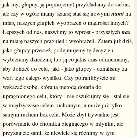
jak my, głupcy, ją pojmujemy) przykładamy do siebie,
nami
ale czy w ogóle mamy szansę stać się nowymi
na
miarę naszych głupich wyobrażeń o mądrości innych?
nas
Lepszych od nas, nazwijmy to wprost - przyszłych
na miarę naszych pragnień i wyobrażeń. Zatem już dziś,
jako głupcy przecież, podejmujemy tę decyzje i
wybieramy dziedzinę lub ją co jakiś czas odmieniamy,
aby dotrzeć do celu, jaki - jako głupcy - uznaliśmy za
wart tego całego wysiłku. Czy potrafilibyście mi
wskazać osobę, która tą metodą dotarła do
upragnionego celu, który - nie oszukujmy się - stał się
w międzyczasie celem ruchomym, a może już tylko
samym ruchem bez celu. Może zbyt trywialne jest
porównanie do chomika biegnącego w młynku, ale
przyznajcie sami, że niewiele się różnimy w tym