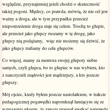
względzie, przynajmniej jeżeli chodzi o skuteczność
takiej pogoni. Mędrcy, co prawda, mówią, że nie cel jest
ważny a droga, ale w tym przypadku przecież
niepostrzeżenie droga staje się celem. Trochę to głupie,
ale przecież jako głupcy ruszamy w tę drogę, jako
głupcy nią podążamy, więc nie możemy się dziwić, że
jako głupcy trafiamy do celu głupców.
Co więcej, mamy za mentora swojej głupoty siebie
samych, czyli głupca, bo to głupiec w nas wybiera, kto
z nauczycieli mądrości jest mądrzejszy, a kto jeszcze
głupszy.
Mój ojciec, kiedy byłem jeszcze nastolatkiem, w trakcie
pedagogicznej pogawędki napomknął łamiącym się ze
wzruszenia głosem, że zawsze pragnął spotkać naprawdę