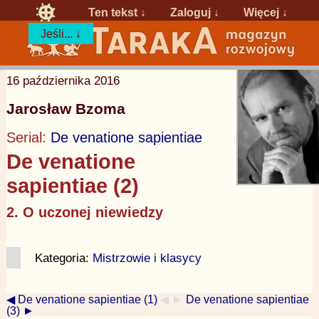
Ten tekst ↓
Zaloguj
↓
Więcej ↓
Jeśli... ↓
16 października 2016
Jarosław Bzoma
Serial:
De venatione sapientiae
De venatione
sapientiae (2)
2. O uczonej niewiedzy
Kategoria:
Mistrzowie i klasycy
◀ De venatione sapientiae (1)
◀ ►
De venatione sapientiae
(3) ►