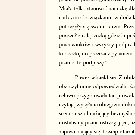
Miało tylko stanowić nauczkę dla
cudzymi obowiązkami, w dodat
potoczyły się swoim torem. Prez
poszedł z całą teczką gdzieś i p
pracowników i wszyscy podpisali
karteczkę do prezesa z pytaniem: 
piśmie, to podpiszę.”
Prezes wściekł się. Zrobiła się
obarczył mnie odpowiedzialności
celowo przygotowała ten prowok
czytają wysyłane obiegiem dokume
scenariusz obnażający bezmyślnoś
dostaliśmy pisma ostrzegające, a
zapowiadający się dowcip okazał