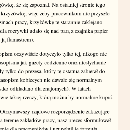
wkę, że się zapoznał. Na ostatniej stronie tego
 krzyżówkę, więc żeby pracownikom nie przyszło
nach pracy, krzyżówkę tę starannie zaklejano
la rozrywki udało się nad parą z czajnika papier
ją flamastrem).
 oczywiście dotyczyło tylko tej, nikogo nie
zasopisma jak gazety codzienne oraz niesłychanie
y tylko do prezesa, który tę ostatnią zabierał do
czasopism kobiecych nie dawało się normalnym
tko odkładano dla znajomych). W latach
iwie takiej rzeczy, którą można by normalnie kupić.
zymawszy rządowe rozporządzenie zakazujące
a terenie zakładów pracy, nasz prezes sformułował
nie dla pracowników i uzupełnił je formułą