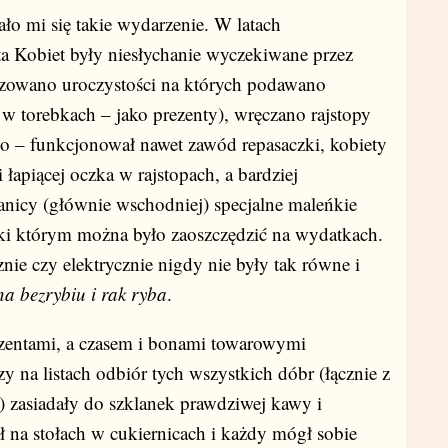
ło mi się takie wydarzenie. W latach
a Kobiet były niesłychanie wyczekiwane przez
izowano uroczystości na których podawano
w torebkach – jako prezenty), wręczano rajstopy
o – funkcjonował nawet zawód repasaczki, kobiety
łapiącej oczka w rajstopach, a bardziej
anicy (głównie wschodniej) specjalne maleńkie
ęki którym można było zaoszczędzić na wydatkach.
ie czy elektrycznie nigdy nie były tak równe i
na bezrybiu i rak ryba
.
ami, a czasem i bonami towarowymi
 na listach odbiór tych wszystkich dóbr (łącznie z
) zasiadały do szklanek prawdziwej kawy i
ał na stołach w cukiernicach i każdy mógł sobie