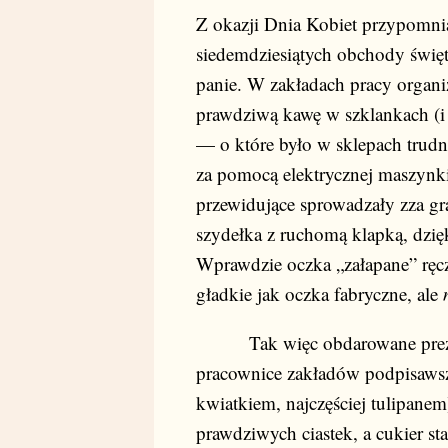
Z okazji Dnia Kobiet przypomnia
siedemdziesiątych obchody święt
panie. W zakładach pracy organ
prawdziwą kawę w szklankach (i 
— o które było w sklepach trudn
za pomocą elektrycznej maszynki 
przewidujące sprowadzały zza gr
szydełka z ruchomą klapką, dzi
Wprawdzie oczka „załapane” ręczn
gładkie jak oczka fabryczne, ale
Tak więc obdarowane prezent
pracownice zakładów podpisawszy
kwiatkiem, najczęściej tulipanem
prawdziwych ciastek, a cukier st