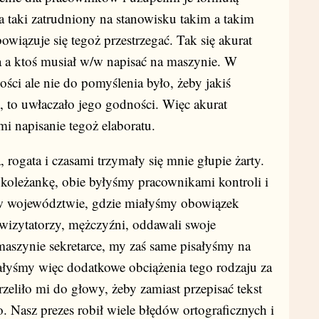
a taki zatrudniony na stanowisku takim a takim
wiązuje się tegoż przestrzegać. Tak się akurat
ra a ktoś musiał w/w napisać na maszynie. W
ości ale nie do pomyślenia było, żeby jakiś
, to uwłaczało jego godności. Więc akurat
 mi napisanie tegoż elaboratu.
ata i czasami trzymały się mnie głupie żarty.
koleżankę, obie byłyśmy pracownikami kontroli i
 w województwie, gdzie miałyśmy obowiązek
wizytatorzy, mężczyźni, oddawali swoje
maszynie sekretarce, my zaś same pisałyśmy na
łyśmy więc dodatkowe obciążenia tego rodzaju za
rzeliło mi do głowy, żeby zamiast przepisać tekst
 Nasz prezes robił wiele błędów ortograficznych i