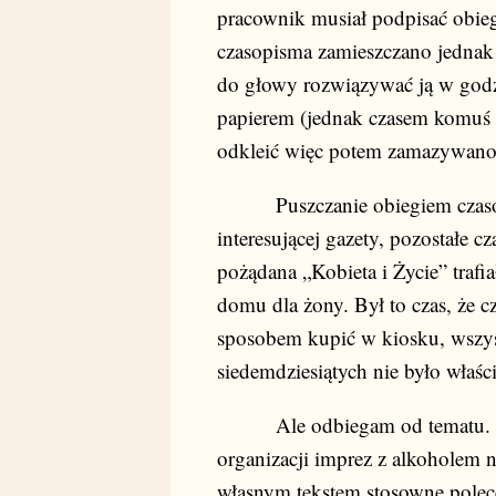
pracownik musiał podpisać obiegó
czasopisma zamieszczano jednak
do głowy rozwiązywać ją w godzi
papierem (jednak czasem komuś d
odkleić więc potem zamazywano 
Puszczanie obiegiem czasopism
interesującej gazety, pozostałe c
pożądana „Kobieta i Życie” trafiał
domu dla żony. Był to czas, że 
sposobem kupić w kiosku, wszys
siedemdziesiątych nie było właśc
Ale odbiegam od tematu. Otr
organizacji imprez z alkoholem n
własnym tekstem stosowne polece