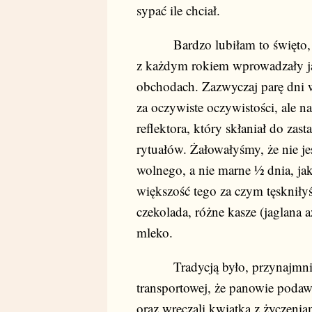
sypać ile chciał.
Bardzo lubiłam to święto, ale
z każdym rokiem wprowadzały ja
obchodach. Zazwyczaj parę dni 
za oczywiste oczywistości, ale n
reflektora, który skłaniał do za
rytuałów. Żałowałyśmy, że nie 
wolnego, a nie marne ½ dnia, jak
większość tego za czym tęsknił
czekolada, różne kasze (jaglana a
mleko.
Tradycją było, przynajmniej 
transportowej, że panowie podaw
oraz wręczali kwiatka z życzeni