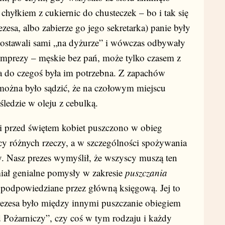
hyłkiem z cukiernic do chusteczek – bo i tak się
esa, albo zabierze go jego sekretarka) panie były
stawali sami „na dyżurze” i wówczas odbywały
 imprezy – męskie bez pań, może tylko czasem z
ra do czegoś była im potrzebna. Z zapachów
 można było sądzić, że na czołowym miejscu
edzie w oleju z cebulką.
zed świętem kobiet puszczono w obieg
y różnych rzeczy, a w szczególności spożywania
y. Nasz prezes wymyślił, że wszyscy muszą ten
iał genialne pomysły w zakresie
puszczania
 podpowiedziane przez główną księgową. Jej to
zesa było między innymi puszczanie obiegiem
d Pożarniczy”, czy coś w tym rodzaju i każdy