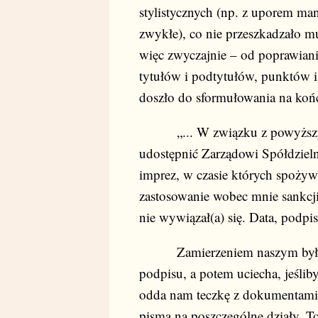
stylistycznych (np. z uporem mani
zwykłe), co nie przeszkadzało m
więc zwyczajnie – od poprawian
tytułów i podtytułów, punktów i l
doszło do sformułowania na końc
„... W związku z powyższym, 
udostępnić Zarządowi Spółdzieln
imprez, w czasie których spoży
zastosowanie wobec mnie sankcj
nie wywiązał(a) się. Data, podpis
Zamierzeniem naszym było p
podpisu, a potem uciecha, jeślib
odda nam teczkę z dokumentami i 
pisma na poszczególne działy. T