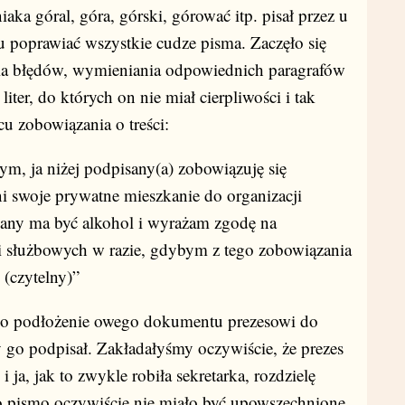
aka góral, góra, górski, górować itp. pisał przez u
u poprawiać wszystkie cudze pisma. Zaczęło się
ia błędów, wymieniania odpowiednich paragrafów
iter, do których on nie miał cierpliwości i tak
u zobowiązania o treści:
ja niżej podpisany(a) zobowiązuję się
i swoje prywatne mieszkanie do organizacji
wany ma być alkohol i wyrażam zgodę na
i służbowych w razie, gdybym z tego zobowiązania
 (czytelny)”
odłożenie owego dokumentu prezesowi do
y go podpisał. Zakładałyśmy oczywiście, że prezes
ja, jak to zwykle robiła sekretarka, rozdzielę
o pismo oczywiście nie miało być upowszechnione.