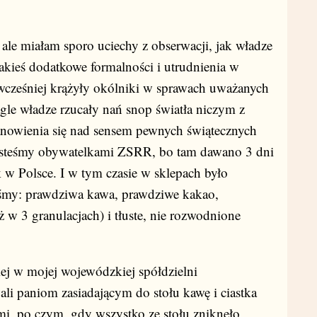
 miałam sporo uciechy z obserwacji, jak władze
kieś dodatkowe formalności i utrudnienia w
wcześniej krążyły okólniki w sprawach uważanych
agle władze rzucały nań snop światła niczym z
stanowienia się nad sensem pewnych świątecznych
jesteśmy obywatelkami ZSRR, bo tam dawano 3 dni
 w Polsce. I w tym czasie w sklepach było
yśmy: prawdziwa kawa, prawdziwe kakao,
ż w 3 granulacjach) i tłuste, nie rozwodnione
w mojej wojewódzkiej spółdzielni
ali paniom zasiadającym do stołu kawę i ciastka
ami, po czym, gdy wszystko ze stołu zniknęło