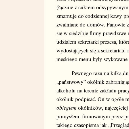
(łącznie z cukrem odsypywanym c
zmarnuje do codziennej kawy prez
zwalniane do domów. Panowie zo
się w siedzibie firmy prawdziwe
udziałem sekretarki prezesa, któ
wydostających się z sekretariatu
męskiego menu były szykowane śl
Pewnego razu na kilka dni pr
„państwowy” okólnik zabraniając
alkoholu na terenie zakładu prac
okólnik podpisać. On w ogóle m
obiegiem
okólników, najczęściej
pomysłem, firmowanym przez pre
takiego czasopisma jak „Przeglą