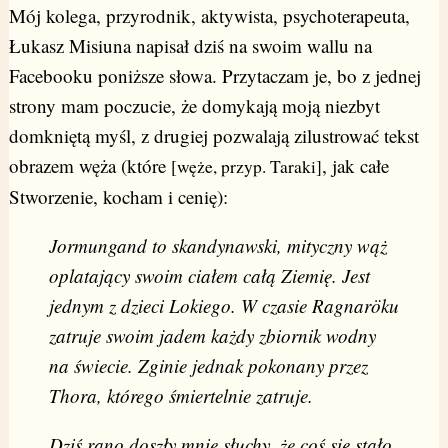
Mój kolega, przyrodnik, aktywista, psychoterapeuta,
Łukasz Misiuna napisał dziś na swoim wallu na
Facebooku poniższe słowa. Przytaczam je, bo z jednej
strony mam poczucie, że domykają moją niezbyt
domkniętą myśl, z drugiej pozwalają zilustrować tekst
obrazem węża (które
, jak całe
[węże, przyp. Taraki]
Stworzenie, kocham i cenię):
Jormungand to skandynawski, mityczny wąż
oplatający swoim ciałem całą Ziemię. Jest
jednym z dzieci Lokiego. W czasie Ragnaröku
zatruje swoim jadem każdy zbiornik wodny
na świecie. Zginie jednak pokonany przez
Thora, którego śmiertelnie zatruje.
Dziś rano doszły mnie słuchy, że coś się stało.