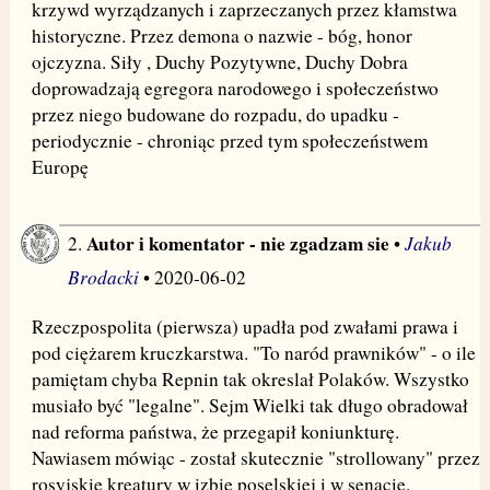
krzywd wyrządzanych i zaprzeczanych przez kłamstwa
historyczne. Przez demona o nazwie - bóg, honor
ojczyzna. Siły , Duchy Pozytywne, Duchy Dobra
doprowadzają egregora narodowego i społeczeństwo
przez niego budowane do rozpadu, do upadku -
periodycznie - chroniąc przed tym społeczeństwem
Europę
Autor i komentator - nie zgadzam sie
Jakub
2.
•
Brodacki
• 2020-06-02
Rzeczpospolita (pierwsza) upadła pod zwałami prawa i
pod ciężarem kruczkarstwa. "To naród prawników" - o ile
pamiętam chyba Repnin tak okreslał Polaków. Wszystko
musiało być "legalne". Sejm Wielki tak długo obradował
nad reforma państwa, że przegapił koniunkturę.
Nawiasem mówiąc - został skutecznie "strollowany" przez
rosyjskie kreatury w izbie poselskiej i w senacie.