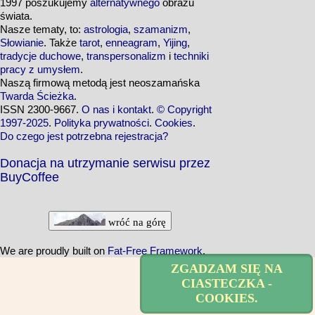
1997 poszukujemy
alternatywnego
obrazu
świata.
Nasze tematy, to:
astrologia
,
szamanizm
,
Słowianie
. Także
tarot
,
enneagram
,
Yijing
,
tradycje duchowe
,
transpersonalizm
i
techniki
pracy z umysłem
.
Naszą firmową metodą jest neoszamańska
Twarda Ścieżka
.
ISSN 2300-9667.
O nas i kontakt
.
© Copyright
1997-2025
.
Polityka prywatności
.
Cookies
.
Do czego jest potrzebna rejestracja?
Donacja na utrzymanie serwisu przez
BuyCoffee
wróć na górę
We are proudly built on
Fat-Free Framework
.
ZGADZAM SIĘ NA
CIASTECZKA -
COOKIES.