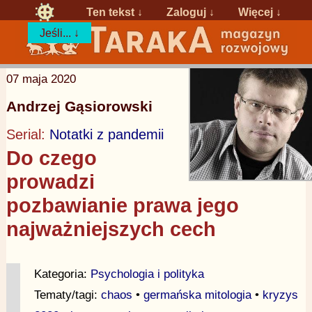
Ten tekst ↓
Zaloguj
↓
Więcej ↓
Jeśli... ↓
07 maja 2020
Andrzej Gąsiorowski
Serial:
Notatki z pandemii
Do czego
prowadzi
pozbawianie prawa jego
najważniejszych cech
Kategoria:
Psychologia i polityka
Tematy/tagi:
chaos
•
germańska mitologia
•
kryzys