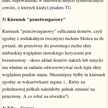
mieć odpowiedniki w mnóstwie innych symbolicznych
czwórc, o których kiedyś
pisałem TU
.
3) Kierunek "przeciwzegarowy"
Kierunek "przeciwzegarowy" odliczania domów, czyli
zgodny z zodiakalnym (rocznym) ruchem Słońca na tle
gwiazd, ale przeciwny do pozornego ruchu sfery
niebieskiej względem ziemskiego horyzontu jest
bezsensowny - skoro układ domów (takich lub innych)
ma właśnie za zadanie odwzorowywać ruch tejże sfery
względem punktu stania. Słuszniejszy byłby tu kierunek
zgodny ze wskazówkami zegara. (...Który na
południowej półkuli należałoby jednak zmienić na
przeciwny. A co robić na równiku?)
4) Vita... Carcer