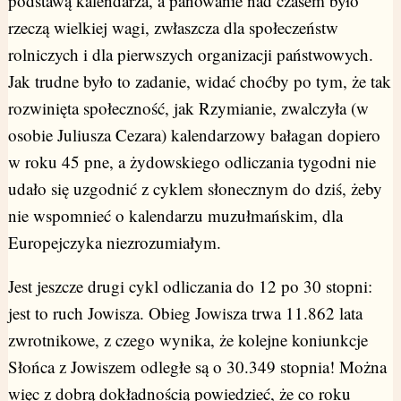
podstawą kalendarza, a panowanie nad czasem było
rzeczą wielkiej wagi, zwłaszcza dla społeczeństw
rolniczych i dla pierwszych organizacji państwowych.
Jak trudne było to zadanie, widać choćby po tym, że tak
rozwinięta społeczność, jak Rzymianie, zwalczyła (w
osobie Juliusza Cezara) kalendarzowy bałagan dopiero
w roku 45 pne, a żydowskiego odliczania tygodni nie
udało się uzgodnić z cyklem słonecznym do dziś, żeby
nie wspomnieć o kalendarzu muzułmańskim, dla
Europejczyka niezrozumiałym.
Jest jeszcze drugi cykl odliczania do 12 po 30 stopni:
jest to ruch Jowisza. Obieg Jowisza trwa 11.862 lata
zwrotnikowe, z czego wynika, że kolejne koniunkcje
Słońca z Jowiszem odległe są o 30.349 stopnia! Można
więc z dobrą dokładnością powiedzieć, że co roku