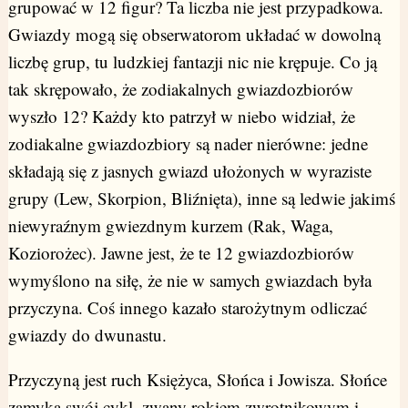
grupować w 12 figur? Ta liczba nie jest przypadkowa.
Gwiazdy mogą się obserwatorom układać w dowolną
liczbę grup, tu ludzkiej fantazji nic nie krępuje. Co ją
tak skrępowało, że zodiakalnych gwiazdozbiorów
wyszło 12? Każdy kto patrzył w niebo widział, że
zodiakalne gwiazdozbiory są nader nierówne: jedne
składają się z jasnych gwiazd ułożonych w wyraziste
grupy (Lew, Skorpion, Bliźnięta), inne są ledwie jakimś
niewyraźnym gwiezdnym kurzem (Rak, Waga,
Koziorożec). Jawne jest, że te 12 gwiazdozbiorów
wymyślono na siłę, że nie w samych gwiazdach była
przyczyna. Coś innego kazało starożytnym odliczać
gwiazdy do dwunastu.
Przyczyną jest ruch Księżyca, Słońca i Jowisza. Słońce
zamyka swój cykl, zwany rokiem zwrotnikowym i