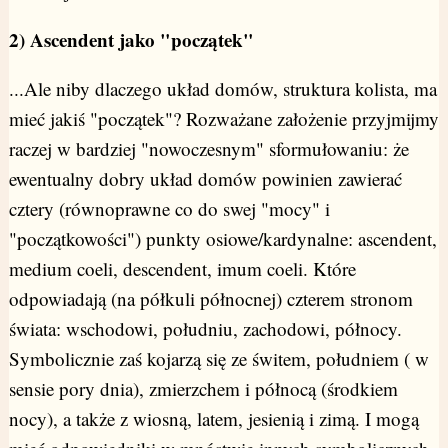
2) Ascendent jako "początek"
...Ale niby dlaczego układ domów, struktura kolista, ma
mieć jakiś "początek"? Rozważane założenie przyjmijmy
raczej w bardziej "nowoczesnym" sformułowaniu: że
ewentualny dobry układ domów powinien zawierać
cztery (równoprawne co do swej "mocy" i
"początkowości") punkty osiowe/kardynalne: ascendent,
medium coeli, descendent, imum coeli. Które
odpowiadają (na półkuli północnej) czterem stronom
świata: wschodowi, południu, zachodowi, północy.
Symbolicznie zaś kojarzą się ze świtem, południem ( w
sensie pory dnia), zmierzchem i północą (środkiem
nocy), a także z wiosną, latem, jesienią i zimą. I mogą