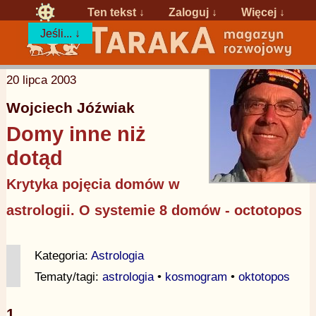
Ten tekst ↓
Zaloguj
↓
Więcej ↓
Jeśli... ↓
20 lipca 2003
Wojciech Jóźwiak
Domy inne niż
dotąd
Krytyka pojęcia domów w
astrologii. O systemie 8 domów - octotopos
Kategoria:
Astrologia
Tematy/tagi:
astrologia
•
kosmogram
•
oktotopos
1.