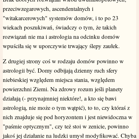
przeciwzegarowych, ascendentalnych i
"witakarcerowych" systemów domów, i to po 23
wiekach poszukiwań, świadczy o tym, że takich
rozwiązań nie ma i astrologia na odcinku domów
wpuściła się w uporczywie trwający ślepy zaułek.
Z drugiej strony coś w rodzaju domów powinno w
astrologii być. Domy odbijają dzienny ruch sfery
niebieskiej względem miejsca stania, względem
powierzchni Ziemi. Na zdrowy rozum jeśli planety
działają (- przynajmniej niektóre!, a kto się bawi
astrologią, nie może o tym wątpić), to to, czy któraś z
nich znajduje się pod horyzontem i jest niewidoczna w
"paśmie optycznym", czy też stoi w zenicie, powinno
jakoś jej działanie na ludzki umysł modyfikować. Chyba