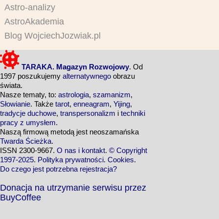
Astro-analizy
AstroAkademia
Blog WojciechJozwiak.pl
TARAKA. Magazyn Rozwojowy
. Od
1997 poszukujemy
alternatywnego
obrazu
świata.
Nasze tematy, to:
astrologia
,
szamanizm
,
Słowianie
. Także
tarot
,
enneagram
,
Yijing
,
tradycje duchowe
,
transpersonalizm
i
techniki
pracy z umysłem
.
Naszą firmową metodą jest neoszamańska
Twarda Ścieżka
.
ISSN 2300-9667.
O nas i kontakt
.
© Copyright
1997-2025
.
Polityka prywatności
.
Cookies
.
Do czego jest potrzebna rejestracja?
Donacja na utrzymanie serwisu przez
BuyCoffee