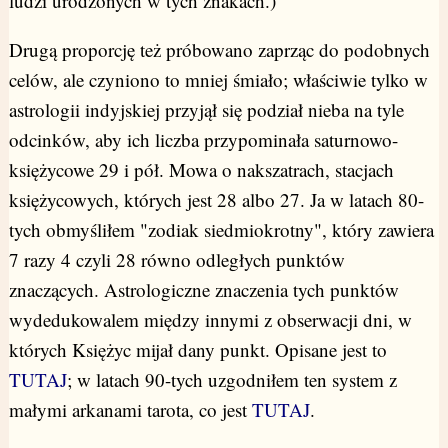
ludzi urodzonych w tych znakach.)
Drugą proporcję też próbowano zaprząc do podobnych
celów, ale czyniono to mniej śmiało; właściwie tylko w
astrologii indyjskiej przyjął się podział nieba na tyle
odcinków, aby ich liczba przypominała saturnowo-
księżycowe 29 i pół. Mowa o nakszatrach, stacjach
księżycowych, których jest 28 albo 27. Ja w latach 80-
tych obmyśliłem "zodiak siedmiokrotny", który zawiera
7 razy 4 czyli 28 równo odległych punktów
znaczących. Astrologiczne znaczenia tych punktów
wydedukowalem między innymi z obserwacji dni, w
których Księżyc mijał dany punkt. Opisane jest to
TUTAJ
; w latach 90-tych uzgodniłem ten system z
małymi arkanami tarota, co jest
TUTAJ
.