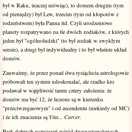
był w Raku, inaczej mówiąc), to domem drugim (tym
od pieniędzy) był Lew, trzecim (tym od kłopotów z
rodzeństwem) była Panna itd. Czyli urodzeniowe
planety rozpatrywano na tle dwóch zodiaków, z których
jeden był "ogólnoludzki" (to był zodiak w zwykłym
sensie), a drugi był indywidualny i to był właśnie układ
domów.
Zauważmy, że przez ponad dwa tysiąclecia astrologowie
próbowali ten system udoskonalać, ale rzadko kto
podawał w wątpliwość tamte cztery założenia: że
domów ma być 12, że liczone są w kierunku
"przeciwzegarowym" i od ascendentu (niekiedy od MC)
i że ich znaczenia są
Vita... Carcer
.
Brak dobrych rozwiązań wśród dwunastopolowych,