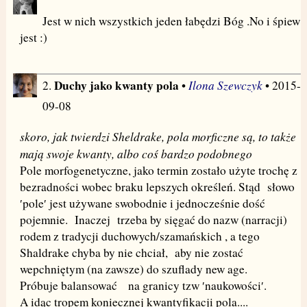
Jest w nich wszystkich jeden łabędzi Bóg .No i śpiew
jest :)
Duchy jako kwanty pola
Ilona Szewczyk
2.
•
• 2015-
09-08
skoro, jak twierdzi Sheldrake, pola morficzne są, to także
mają swoje kwanty, albo coś bardzo podobnego
Pole morfogenetyczne, jako termin zostało użyte trochę z
bezradności wobec braku lepszych określeń. Stąd słowo
′pole′ jest używane swobodnie i jednocześnie dość
pojemnie. Inaczej trzeba by sięgać do nazw (narracji)
rodem z tradycji duchowych/szamańskich , a tego
Shaldrake chyba by nie chciał, aby nie zostać
wepchniętym (na zawsze) do szuflady new age.
Próbuje balansować na granicy tzw ′naukowości′.
A idąc tropem koniecznej kwantyfikacji pola....