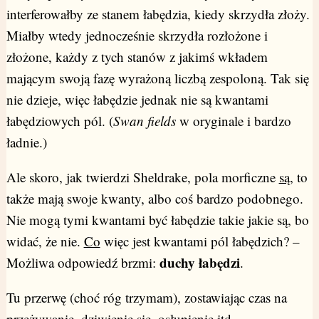
interferowałby ze stanem łabędzia, kiedy skrzydła złoży.
Miałby wtedy jednocześnie skrzydła rozłożone i
złożone, każdy z tych stanów z jakimś wkładem
mającym swoją fazę wyrażoną liczbą zespoloną. Tak się
nie dzieje, więc łabędzie jednak nie są kwantami
łabędziowych pól. (
Swan fields
w oryginale i bardzo
ładnie.)
Ale skoro, jak twierdzi Sheldrake, pola morficzne
są
, to
także mają swoje kwanty, albo coś bardzo podobnego.
Nie mogą tymi kwantami być łabędzie takie jakie są, bo
widać, że nie.
Co
więc jest kwantami pól łabędzich? –
duchy łabędzi
Możliwa odpowiedź brzmi:
.
Tu przerwę (choć róg trzymam), zostawiając czas na
przeżywanie, dziwienie się, osłupienie itd.