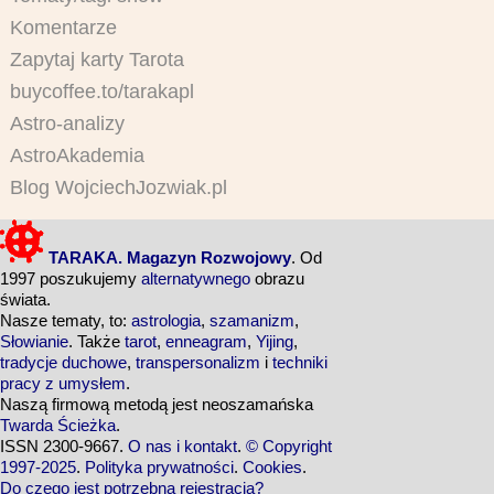
Komentarze
Zapytaj karty Tarota
buycoffee.to/tarakapl
Astro-analizy
AstroAkademia
Blog WojciechJozwiak.pl
TARAKA. Magazyn Rozwojowy
. Od
1997 poszukujemy
alternatywnego
obrazu
świata.
Nasze tematy, to:
astrologia
,
szamanizm
,
Słowianie
. Także
tarot
,
enneagram
,
Yijing
,
tradycje duchowe
,
transpersonalizm
i
techniki
pracy z umysłem
.
Naszą firmową metodą jest neoszamańska
Twarda Ścieżka
.
ISSN 2300-9667.
O nas i kontakt
.
© Copyright
1997-2025
.
Polityka prywatności
.
Cookies
.
Do czego jest potrzebna rejestracja?