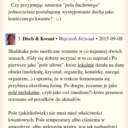
Czy przyjmując istnienie "pola duchowego"
jednocześnie postulujemy występowanie ducha jako
koniecznego kwantu? ;-)
Duch & Kwant
Wojciech Jóźwiak
3.
•
• 2015-09-08
Shaldrake pole morficzne rozumie w co najmniej dwóch
sensach. (Gdy się dobrze wczytać w to co napisał.) Po
pierwsze jako "pole siłowe", które
lokalnie
działa na dany
obiekt (molekułę, kryształ, organellę, komórkę, narząd,
organizm...) i sprawia, że w trakcie formowania się
przybiera określoną formę. Po drugie, rozumie je jako
pole nielokalne
, czyli jako coś (medium?) które przenosi
rezonans od przodków do aktualów.
Pole (jakiekolwiek) nie musi mieć właściwości
kwantowych. Pole temperatury albo ciśnienia w
atmosferze, albo wektorów wiatru, jest jak najbardziej