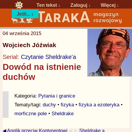
Ten tekst ↓
Zaloguj
↓
Więcej ↓
Jeśli... ↓
04 września 2015
Wojciech Jóźwiak
Serial:
Czytanie Sheldrake'a
Dowód na istnienie
duchów
Kategoria:
Pytania i granice
Tematy/tagi:
duchy
•
fizyka
•
fizyka a ezoteryka
•
morficzne pole
•
Sheldrake
◀ Anglik przeciw Kontynentowi
◀ ►
Sheldrake a