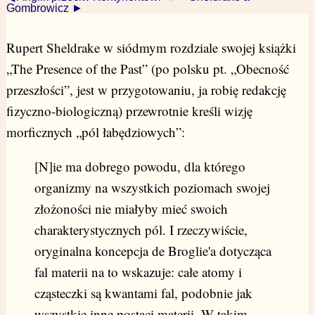
Gombrowicz ►
Rupert Sheldrake w siódmym rozdziale swojej książki
„The Presence of the Past” (po polsku pt. „Obecność
przeszłości”, jest w przygotowaniu, ja robię redakcję
fizyczno-biologiczną) przewrotnie kreśli wizję
morficznych „pól łabędziowych”:
[N]ie ma dobrego powodu, dla którego
organizmy na wszystkich poziomach swojej
złożoności nie miałyby mieć swoich
charakterystycznych pól. I rzeczywiście,
oryginalna koncepcja de Broglie'a dotycząca
fal materii na to wskazuje: całe atomy i
cząsteczki są kwantami fal, podobnie jak
wszystkie inne postaci materii. W takim