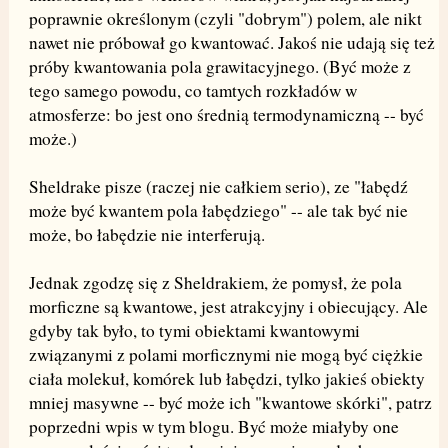
poprawnie określonym (czyli "dobrym") polem, ale nikt
nawet nie próbował go kwantować. Jakoś nie udają się też
próby kwantowania pola grawitacyjnego. (Być może z
tego samego powodu, co tamtych rozkładów w
atmosferze: bo jest ono średnią termodynamiczną -- być
może.)
Sheldrake pisze (raczej nie całkiem serio), ze "łabędź
może być kwantem pola łabędziego" -- ale tak być nie
może, bo łabędzie nie interferują.
Jednak zgodzę się z Sheldrakiem, że pomysł, że pola
morficzne są kwantowe, jest atrakcyjny i obiecujący. Ale
gdyby tak było, to tymi obiektami kwantowymi
związanymi z polami morficznymi nie mogą być ciężkie
ciała molekuł, komórek lub łabędzi, tylko jakieś obiekty
mniej masywne -- być może ich "kwantowe skórki", patrz
poprzedni wpis w tym blogu. Być może miałyby one