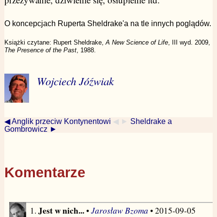
O koncepcjach Ruperta Sheldrake'a na tle innych poglądów.
Książki czytane: Rupert Sheldrake,
A New Science of Life
, III wyd. 2009,
The Presence of the Past
, 1988.
Wojciech Jóźwiak
◀ Anglik przeciw Kontynentowi
◀ ►
Sheldrake a
Gombrowicz ►
Komentarze
Jest w nich...
Jarosław Bzoma
1.
•
• 2015-09-05