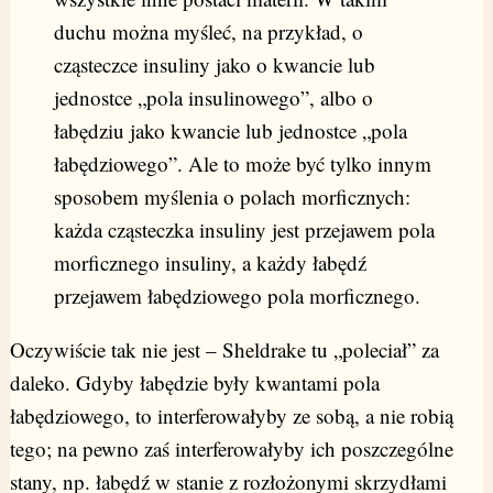
duchu można myśleć, na przykład, o
cząsteczce insuliny jako o kwancie lub
jednostce „pola insulinowego”, albo o
łabędziu jako kwancie lub jednostce „pola
łabędziowego”. Ale to może być tylko innym
sposobem myślenia o polach morficznych:
każda cząsteczka insuliny jest przejawem pola
morficznego insuliny, a każdy łabędź
przejawem łabędziowego pola morficznego.
Oczywiście tak nie jest – Sheldrake tu „poleciał” za
daleko. Gdyby łabędzie były kwantami pola
łabędziowego, to interferowałyby ze sobą, a nie robią
tego; na pewno zaś interferowałyby ich poszczególne
stany, np. łabędź w stanie z rozłożonymi skrzydłami