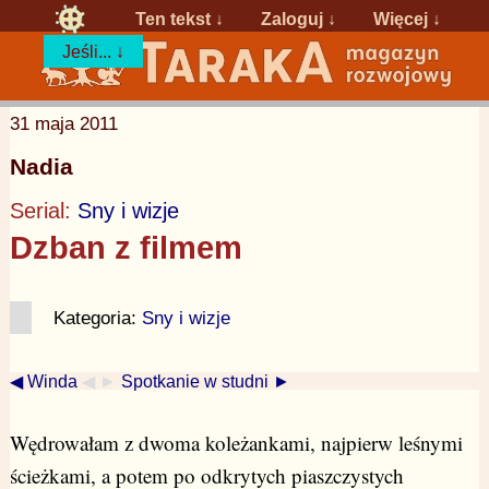
Ten tekst ↓
Zaloguj
↓
Więcej ↓
Jeśli... ↓
31 maja 2011
Nadia
Serial:
Sny i wizje
Dzban z filmem
Kategoria:
Sny i wizje
◀ Winda
◀ ►
Spotkanie w studni ►
Wędrowałam z dwoma koleżankami, najpierw leśnymi
ścieżkami, a potem po odkrytych piaszczystych