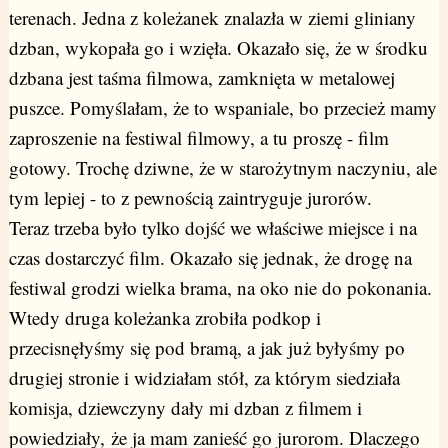
terenach. Jedna z koleżanek znalazła w ziemi gliniany
dzban, wykopała go i wzięła. Okazało się, że w środku
dzbana jest taśma filmowa, zamknięta w metalowej
puszce. Pomyślałam, że to wspaniale, bo przecież mamy
zaproszenie na festiwal filmowy, a tu proszę - film
gotowy. Trochę dziwne, że w starożytnym naczyniu, ale
tym lepiej - to z pewnością zaintryguje jurorów.
Teraz trzeba było tylko dojść we właściwe miejsce i na
czas dostarczyć film. Okazało się jednak, że drogę na
festiwal grodzi wielka brama, na oko nie do pokonania.
Wtedy druga koleżanka zrobiła podkop i
przecisnęłyśmy się pod bramą, a jak już byłyśmy po
drugiej stronie i widziałam stół, za którym siedziała
komisja, dziewczyny dały mi dzban z filmem i
powiedziały, że ja mam zanieść go jurorom. Dlaczego