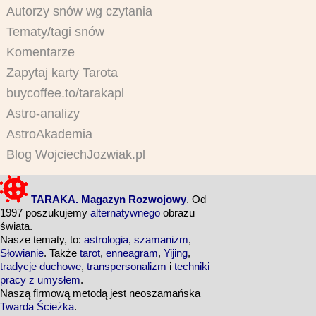
Autorzy snów wg czytania
Tematy/tagi snów
Komentarze
Zapytaj karty Tarota
buycoffee.to/tarakapl
Astro-analizy
AstroAkademia
Blog WojciechJozwiak.pl
TARAKA. Magazyn Rozwojowy
. Od
1997 poszukujemy
alternatywnego
obrazu
świata.
Nasze tematy, to:
astrologia
,
szamanizm
,
Słowianie
. Także
tarot
,
enneagram
,
Yijing
,
tradycje duchowe
,
transpersonalizm
i
techniki
pracy z umysłem
.
Naszą firmową metodą jest neoszamańska
Twarda Ścieżka
.