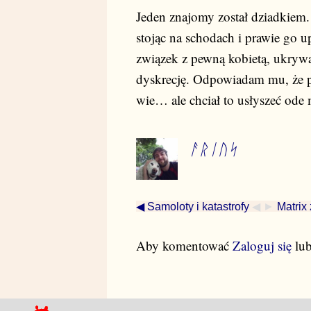
Jeden znajomy został dziadkiem
stojąc na schodach i prawie go
związek z pewną kobietą, ukrywa 
dyskrecję. Odpowiadam mu, że p
wie… ale chciał to usłyszeć ode 
ᚨᚱᛁᚢᛋ
◀ Samoloty i katastrofy
◀ ►
Matrix
Aby komentować
Zaloguj się
lu