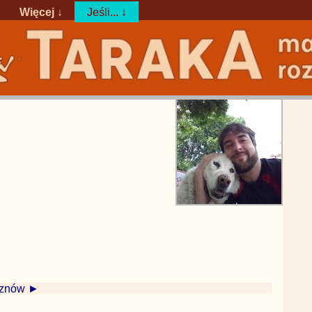
Więcej ↓
Jeśli... ↓
 znów ►