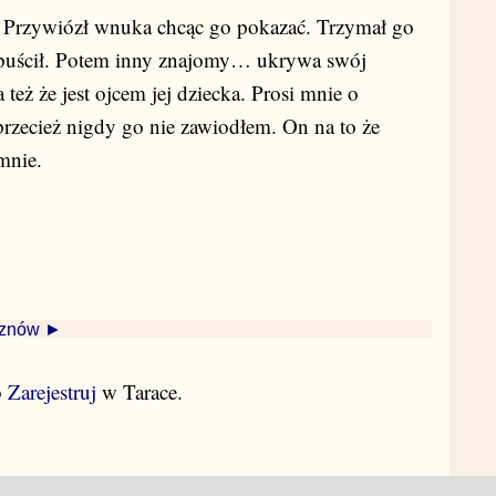
. Przywiózł wnuka chcąc go pokazać. Trzymał go
 upuścił. Potem inny znajomy… ukrywa swój
też że jest ojcem jej dziecka. Prosi mnie o
rzecież nigdy go nie zawiodłem. On na to że
mnie.
 znów ►
b
Zarejestruj
w Tarace.