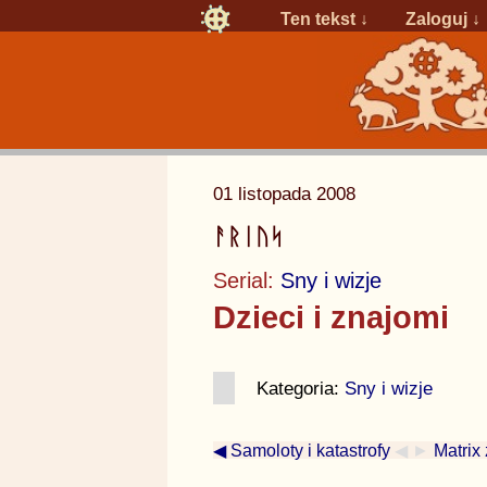
Ten tekst ↓
Zaloguj
↓
01 listopada 2008
ᚨᚱᛁᚢᛋ
Serial:
Sny i wizje
Dzieci i znajomi
Kategoria:
Sny i wizje
◀ Samoloty i katastrofy
◀ ►
Matrix