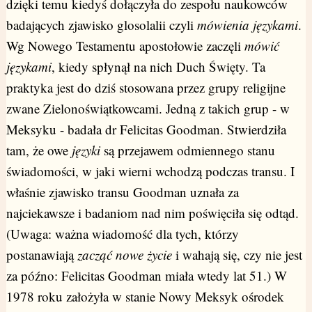
dzięki temu kiedyś dołączyła do zespołu naukowców
badających zjawisko glosolalii czyli
mówienia językami
.
Wg Nowego Testamentu apostołowie zaczęli
mówić
językami
, kiedy spłynął na nich Duch Święty. Ta
praktyka jest do dziś stosowana przez grupy religijne
zwane Zielonoświątkowcami. Jedną z takich grup - w
Meksyku - badała dr Felicitas Goodman. Stwierdziła
tam, że owe
języki
są przejawem odmiennego stanu
świadomości, w jaki wierni wchodzą podczas transu. I
właśnie zjawisko transu Goodman uznała za
najciekawsze i badaniom nad nim poświęciła się odtąd.
(Uwaga: ważna wiadomość dla tych, którzy
postanawiają
zacząć nowe życie
i wahają się, czy nie jest
za późno: Felicitas Goodman miała wtedy lat 51.) W
1978 roku założyła w stanie Nowy Meksyk ośrodek