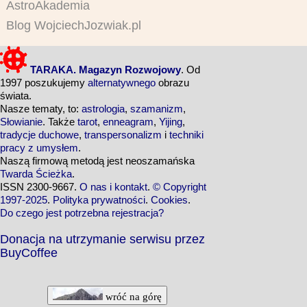
AstroAkademia
Blog WojciechJozwiak.pl
TARAKA. Magazyn Rozwojowy
. Od
1997 poszukujemy
alternatywnego
obrazu
świata.
Nasze tematy, to:
astrologia
,
szamanizm
,
Słowianie
. Także
tarot
,
enneagram
,
Yijing
,
tradycje duchowe
,
transpersonalizm
i
techniki
pracy z umysłem
.
Naszą firmową metodą jest neoszamańska
Twarda Ścieżka
.
ISSN 2300-9667.
O nas i kontakt
.
© Copyright
1997-2025
.
Polityka prywatności
.
Cookies
.
Do czego jest potrzebna rejestracja?
Donacja na utrzymanie serwisu przez
BuyCoffee
wróć na górę