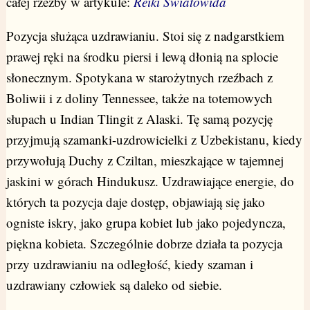
całej rzeźby w artykule:
Reiki Światowida
Pozycja służąca uzdrawianiu. Stoi się z nadgarstkiem
prawej ręki na środku piersi i lewą dłonią na splocie
słonecznym. Spotykana w starożytnych rzeźbach z
Boliwii i z doliny Tennessee, także na totemowych
słupach u Indian Tlingit z Alaski. Tę samą pozycję
przyjmują szamanki-uzdrowicielki z Uzbekistanu, kiedy
przywołują Duchy z Cziltan, mieszkające w tajemnej
jaskini w górach Hindukusz. Uzdrawiające energie, do
których ta pozycja daje dostęp, objawiają się jako
ogniste iskry, jako grupa kobiet lub jako pojedyncza,
piękna kobieta. Szczególnie dobrze działa ta pozycja
przy uzdrawianiu na odległość, kiedy szaman i
uzdrawiany człowiek są daleko od siebie.