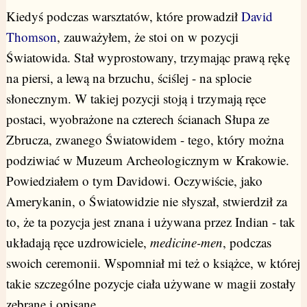
Kiedyś podczas warsztatów, które prowadził
David
Thomson
, zauważyłem, że stoi on w pozycji
Światowida. Stał wyprostowany, trzymając prawą rękę
na piersi, a lewą na brzuchu, ściślej - na splocie
słonecznym. W takiej pozycji stoją i trzymają ręce
postaci, wyobrażone na czterech ścianach Słupa ze
Zbrucza, zwanego Światowidem - tego, który można
podziwiać w Muzeum Archeologicznym w Krakowie.
Powiedziałem o tym Davidowi. Oczywiście, jako
Amerykanin, o Światowidzie nie słyszał, stwierdził za
to, że ta pozycja jest znana i używana przez Indian - tak
układają ręce uzdrowiciele,
medicine-men
, podczas
swoich ceremonii. Wspomniał mi też o książce, w której
takie szczególne pozycje ciała używane w magii zostały
zebrane i opisane.