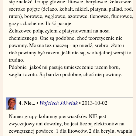
się znaleźć. Grupy główne: litowce, berylowce, żelazowce
szeroko pojęte (żelazo, kobalt, nikiel, platyna, pallad, rod,
ruten), borowce, węglowce, azotowce, tlenowce, fluorowce,
gazy szlachetne. Ilość pasuje.
Żelazowce połączyłem z platynowcami na nosa
chemicznego. One są podobne, choć teoretycznie nie
powinny. Można też inaczej - np miedź, srebro, złoto i
rteć powinny być razem, jeśli nie są, w oficjalnej wersji to
trudno.
Pdobnie jakoś mi pasuje umieszczenie razem boru,
wegla i azotu. Są bardzo podobne, choć nie powinny.
Nie...
Wojciech Jóźwiak
4.
•
• 2013-10-02
Numer grupy-kolumny pierwiastków NIE jest
zwyczajowy ani dowolny, bo jest liczbą elektronów na
zewnętrznej powłoce. 1 dla litowców, 2 dla berylu, wapnia