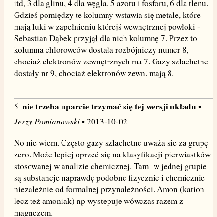
itd, 3 dla glinu, 4 dla węgla, 5 azotu i fosforu, 6 dla tlenu.
Gdzieś pomiędzy te kolumny wstawia się metale, które
mają luki w zapełnieniu którejś wewnętrznej powłoki -
Sebastian Dąbek przyjął dla nich kolumnę 7. Przez to
kolumna chlorowców dostała rozbójniczy numer 8,
chociaż elektronów zewnętrznych ma 7. Gazy szlachetne
dostały nr 9, chociaż elektronów zewn. mają 8.
nie trzeba uparcie trzymać się tej wersji układu
5.
•
Jerzy Pomianowski
• 2013-10-02
No nie wiem. Często gazy szlachetne uważa sie za grupę
zero. Może lepiej oprzeć się na klasyfikacji pierwiastków
stosowanej w analizie chemicznej. Tam w jednej grupie
są substancje naprawdę podobne fizycznie i chemicznie
niezależnie od formalnej przynależności. Amon (kation
lecz też amoniak) np wystepuje wówczas razem z
magnezem.