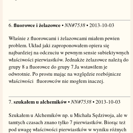
fluorowce i żelazowce
NN#7538
6.
•
• 2013-10-03
Właśnie z fluorowcami i żelazowcami miałem pewien
problem. Układ jaki zaproponowałem opiera się
najbardziej na odczuciu w pewnym sensie subiektywnych
właściwości pierwiastków. Jednakże żelazowce należą do
grupy 8 a fluorowce do grupy 7.Ja wstawiłem je
odwrotnie. Po prostu mając na względzie rozbójnicze
właściwości fluorowców nie mogłem inaczej.
szukałem u alchemików
NN#7538
7.
•
• 2013-10-03
Szukałem u Alchemików np. u Michała Sędziwoja, ale w
tamtych czasach znano tylko 7 pierwiastków. Biorąc też
pod uwagę właściwości pierwiastków w wyniku różnych