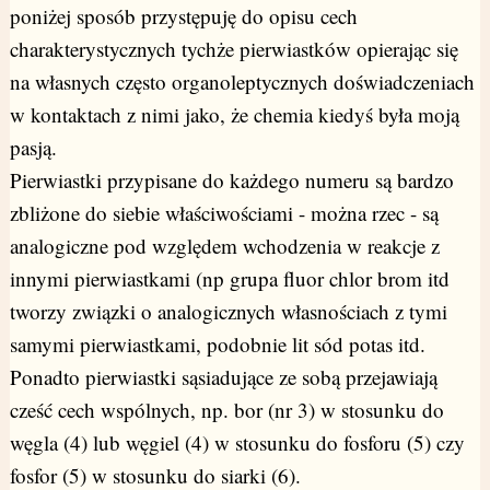
poniżej sposób przystępuję do opisu cech
charakterystycznych tychże pierwiastków opierając się
na własnych często organoleptycznych doświadczeniach
w kontaktach z nimi jako, że chemia kiedyś była moją
pasją.
Pierwiastki przypisane do każdego numeru są bardzo
zbliżone do siebie właściwościami - można rzec - są
analogiczne pod względem wchodzenia w reakcje z
innymi pierwiastkami (np grupa fluor chlor brom itd
tworzy związki o analogicznych własnościach z tymi
samymi pierwiastkami, podobnie lit sód potas itd.
Ponadto pierwiastki sąsiadujące ze sobą przejawiają
cześć cech wspólnych, np. bor (nr 3) w stosunku do
węgla (4) lub węgiel (4) w stosunku do fosforu (5) czy
fosfor (5) w stosunku do siarki (6).