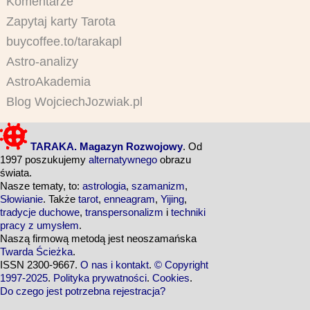
Komentarze
Zapytaj karty Tarota
buycoffee.to/tarakapl
Astro-analizy
AstroAkademia
Blog WojciechJozwiak.pl
TARAKA. Magazyn Rozwojowy
. Od
1997 poszukujemy
alternatywnego
obrazu
świata.
Nasze tematy, to:
astrologia
,
szamanizm
,
Słowianie
. Także
tarot
,
enneagram
,
Yijing
,
tradycje duchowe
,
transpersonalizm
i
techniki
pracy z umysłem
.
Naszą firmową metodą jest neoszamańska
Twarda Ścieżka
.
ISSN 2300-9667.
O nas i kontakt
.
© Copyright
1997-2025
.
Polityka prywatności
.
Cookies
.
Do czego jest potrzebna rejestracja?