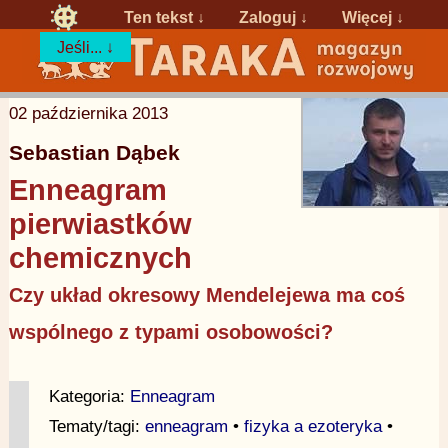
Ten tekst ↓
Zaloguj
↓
Więcej ↓
Jeśli... ↓
02 października 2013
Sebastian Dąbek
Enneagram
pierwiastków
chemicznych
Czy układ okresowy Mendelejewa ma coś
wspólnego z typami osobowości?
Kategoria:
Enneagram
Tematy/tagi:
enneagram
•
fizyka a ezoteryka
•