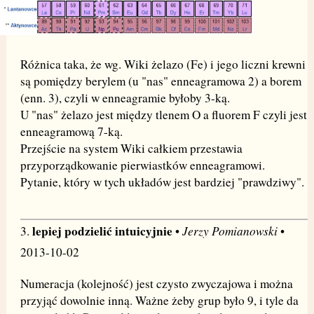
Różnica taka, że wg. Wiki żelazo (Fe) i jego liczni krewni
są pomiędzy berylem (u "nas" enneagramowa 2) a borem
(enn. 3), czyli w enneagramie byłoby 3-ką.
U "nas" żelazo jest między tlenem O a fluorem F czyli jest
enneagramową 7-ką.
Przejście na system Wiki całkiem przestawia
przyporządkowanie pierwiastków enneagramowi.
Pytanie, który w tych układów jest bardziej "prawdziwy".
lepiej podzielić intuicyjnie
Jerzy Pomianowski
3.
•
•
2013-10-02
Numeracja (kolejność) jest czysto zwyczajowa i można
przyjąć dowolnie inną. Ważne żeby grup było 9, i tyle da