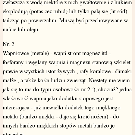
zwłaszcza z wodą niektóre z nich gwałtownie i z hukiem
eksplodują (potas cez rubid) lub tylko palą się (lit sód)
tańcząc po powierzchni. Muszą być przechowywane w
nafcie lub oleju.
Nr. 2
Wapniowce (metale) - wapń stront magnez itd -
fosforany i węglany wapnia i magnezu stanowią szkielet
prawie wszystkich istot żywych , rafy koralowe , ślimaki
małże , a także kości ludzi i zwierząt. Niestety nie wiem
jak się to ma do typu osobowości nr 2 :), chociaż? jedna
właściwość wapnia jako dodatku stopowego jest
interesująca - już niewielki dodatek tego miękkiego
metalu (bardzo miękki - daje się kroić nożem) - do
innych bardzo miękkich stopów metali bardzo je
utwardza.