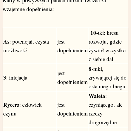
Karty w powyższych parach można uważać za
wzajemne dopełnienia:
10
-tki: kresu
As
: potencjał, czysta
jest
rozwoju, gdzie
możliwość
dopełnieniem
żywioł wszystko
z siebie dał
8
-mki,
jest
3
: inicjacja
zrywającej się do
dopełnieniem
ostatniego biegu
Waleta
:
Rycerz
: człowiek
jest
czyniącego, ale
czynu
dopełnieniem
rzeczy
drugorzędne