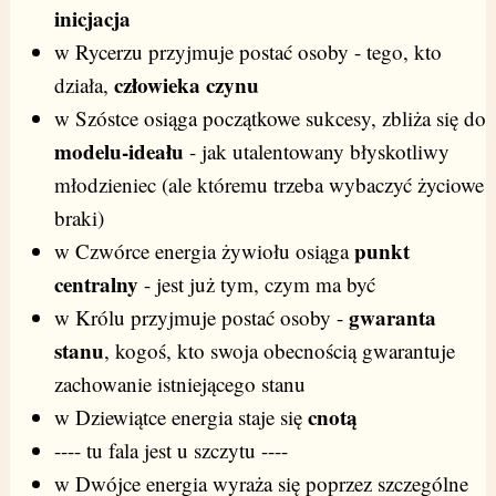
inicjacja
w Rycerzu przyjmuje postać osoby - tego, kto
człowieka czynu
działa,
w Szóstce osiąga początkowe sukcesy, zbliża się do
modelu-ideału
- jak utalentowany błyskotliwy
młodzieniec (ale któremu trzeba wybaczyć życiowe
braki)
punkt
w Czwórce energia żywiołu osiąga
centralny
- jest już tym, czym ma być
gwaranta
w Królu przyjmuje postać osoby -
stanu
, kogoś, kto swoja obecnością gwarantuje
zachowanie istniejącego stanu
cnotą
w Dziewiątce energia staje się
---- tu fala jest u szczytu ----
w Dwójce energia wyraża się poprzez szczególne