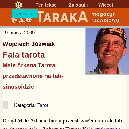
Ten tekst ↓
Zaloguj
↓
Więcej ↓
Jeśli... ↓
19 marca 2009
Wojciech Jóźwiak
Fala tarota
Małe Arkana Tarota
przedstawione na fali-
sinusoidzie
Kategoria:
Tarot
Dotąd Małe Arkana Tarota przedstawiałem na kole lub
na ćwiartce koła. (Zobacz w Tarace:
Koło czyli tarok i