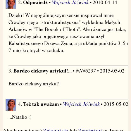
Odpowiedź
Wojciech Jóźwiak
2.
•
• 2010-04-14
Dzięki! W najogólniejszym sensie inspirował mnie
Crowley i jego "strukturalistyczna" wykładnia Małych
Arkanów w "The Boook of Thoth". Ale różnica jest taka,
że Crowley jako pojęciowego rusztowania użył
Kabalistycznego Drzewa Życia, a ja układu punktów 3, 5 i
7-mio-krotnych w zodiaku.
Bardzo ciekawy artykuł!...
NN#6237
3.
•
• 2015-05-02
Bardzo ciekawy artykuł!
Też tak uważam
Wojciech Jóźwiak
4.
•
• 2015-05-02
...Natalio :)
Aby komentować
Zaloguj się
lub
Zarejestruj
w Tarace.