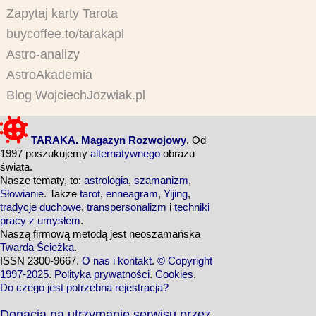
Zapytaj karty Tarota
buycoffee.to/tarakapl
Astro-analizy
AstroAkademia
Blog WojciechJozwiak.pl
TARAKA. Magazyn Rozwojowy
. Od
1997 poszukujemy
alternatywnego
obrazu
świata.
Nasze tematy, to:
astrologia
,
szamanizm
,
Słowianie
. Także
tarot
,
enneagram
,
Yijing
,
tradycje duchowe
,
transpersonalizm
i
techniki
pracy z umysłem
.
Naszą firmową metodą jest neoszamańska
Twarda Ścieżka
.
ISSN 2300-9667.
O nas i kontakt
.
© Copyright
1997-2025
.
Polityka prywatności
.
Cookies
.
Do czego jest potrzebna rejestracja?
Donacja na utrzymanie serwisu przez