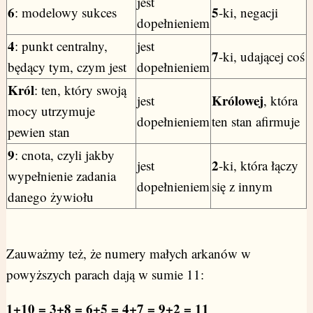
jest
6
5
: modelowy sukces
-ki, negacji
dopełnieniem
4
: punkt centralny,
jest
7
-ki, udającej coś
będący tym, czym jest
dopełnieniem
Król
: ten, który swoją
Królowej
jest
, która
mocy utrzymuje
dopełnieniem
ten stan afirmuje
pewien stan
9
: cnota, czyli jakby
2
jest
-ki, która łączy
wypełnienie zadania
dopełnieniem
się z innym
danego żywiołu
Zauważmy też, że numery małych arkanów w
powyższych parach dają w sumie 11:
1+10 = 3+8 = 6+5 = 4+7 = 9+2 = 11