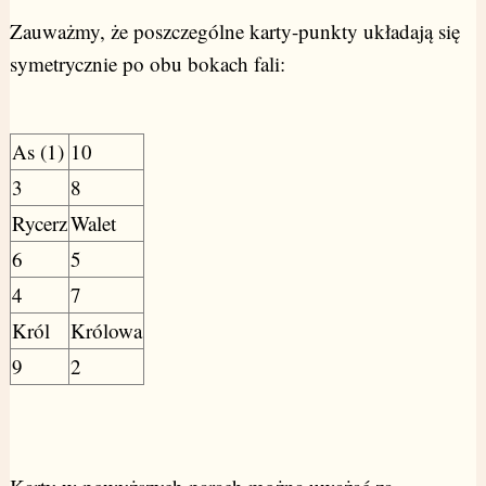
Zauważmy, że poszczególne karty-punkty układają się
symetrycznie po obu bokach fali:
As (1)
10
3
8
Rycerz
Walet
6
5
4
7
Król
Królowa
9
2