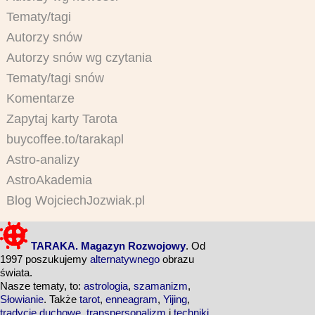
Tematy/tagi
Autorzy snów
Autorzy snów wg czytania
Tematy/tagi snów
Komentarze
Zapytaj karty Tarota
buycoffee.to/tarakapl
Astro-analizy
AstroAkademia
Blog WojciechJozwiak.pl
TARAKA. Magazyn Rozwojowy
. Od
1997 poszukujemy
alternatywnego
obrazu
świata.
Nasze tematy, to:
astrologia
,
szamanizm
,
Słowianie
. Także
tarot
,
enneagram
,
Yijing
,
tradycje duchowe
,
transpersonalizm
i
techniki