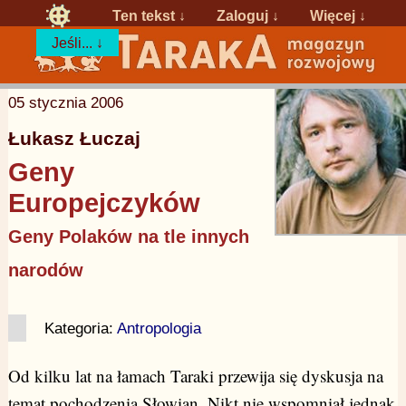
Ten tekst ↓
Zaloguj
↓
Więcej ↓
Jeśli... ↓
05 stycznia 2006
Łukasz Łuczaj
Geny
Europejczyków
Geny Polaków na tle innych
narodów
Kategoria:
Antropologia
Od kilku lat na łamach Taraki przewija się dyskusja na
temat pochodzenia Słowian. Nikt nie wspomniał jednak