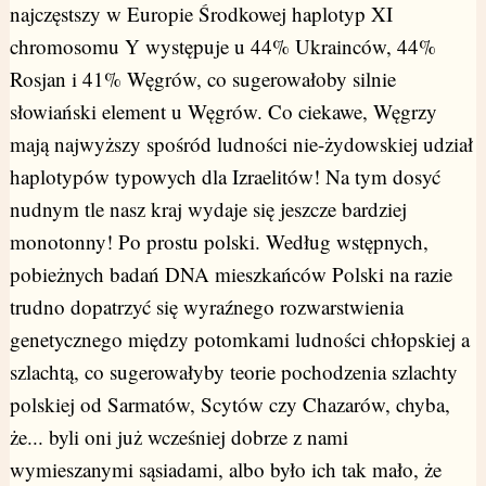
najczęstszy w Europie Środkowej haplotyp XI
chromosomu Y występuje u 44% Ukrainców, 44%
Rosjan i 41% Węgrów, co sugerowałoby silnie
słowiański element u Węgrów. Co ciekawe, Węgrzy
mają najwyższy spośród ludności nie-żydowskiej udział
haplotypów typowych dla Izraelitów! Na tym dosyć
nudnym tle nasz kraj wydaje się jeszcze bardziej
monotonny! Po prostu polski. Według wstępnych,
pobieżnych badań DNA mieszkańców Polski na razie
trudno dopatrzyć się wyraźnego rozwarstwienia
genetycznego między potomkami ludności chłopskiej a
szlachtą, co sugerowałyby teorie pochodzenia szlachty
polskiej od Sarmatów, Scytów czy Chazarów, chyba,
że... byli oni już wcześniej dobrze z nami
wymieszanymi sąsiadami, albo było ich tak mało, że