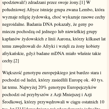
spodziewali!) zdradzani przez swoje żony.[1] W
południowej Afryce istnieje grupa zwana Lembo, która
wyznaje religię żydowską, choć wykazuje rasowe cechy
negroidalne. Badania DNA pokazały, że geny po
mieczu pochodzą od jednego lub niewielkiej grupy
kapłanów żydowskich z linii Aarona, którzy kilkaset lat
temu zawędrowali do Afryki i wzięli za żony kobiety
afrykańskie, gdyż badane mDNA miało właśnie takie
cechy.[2]
Większość genotypu europejskiego jest bardzo stara i
pochodzi od ludzi, którzy zasiedlili Europę ok. 40 tys.
lat temu. Najwyżej 20% genotypu Europejczyków
pochodzi od przybyszów z Azji Mniejszej i Azji
Środkowej, którzy przywędrowali w ciągu ostatnich 10
tys. lat.[3] Udowodniono też zdecydowanie jednolite