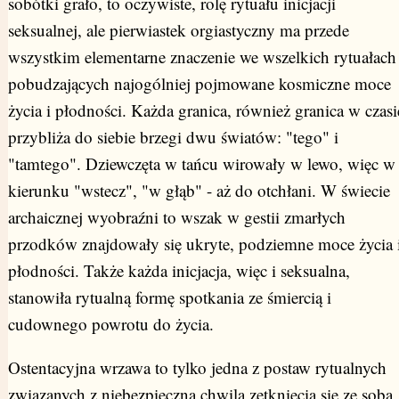
sobótki grało, to oczywiste, rolę rytuału inicjacji
seksualnej, ale pierwiastek orgiastyczny ma przede
wszystkim elementarne znaczenie we wszelkich rytuałach
pobudzających najogólniej pojmowane kosmiczne moce
życia i płodności. Każda granica, również granica w czasi
przybliża do siebie brzegi dwu światów: "tego" i
"tamtego". Dziewczęta w tańcu wirowały w lewo, więc w
kierunku "wstecz", "w głąb" - aż do otchłani. W świecie
archaicznej wyobraźni to wszak w gestii zmarłych
przodków znajdowały się ukryte, podziemne moce życia 
płodności. Także każda inicjacja, więc i seksualna,
stanowiła rytualną formę spotkania ze śmiercią i
cudownego powrotu do życia.
Ostentacyjna wrzawa to tylko jedna z postaw rytualnych
związanych z niebezpieczną chwilą zetknięcia się ze sobą