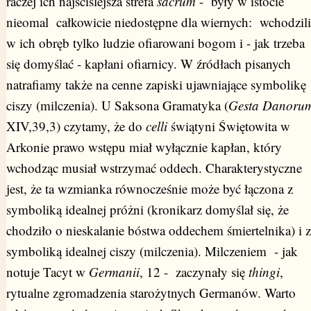
raczej ich najściślejsza strefa
sacrum
- były w istocie
nieomal całkowicie niedostępne dla wiernych: wchodzili
w ich obręb tylko ludzie ofiarowani bogom i - jak trzeba
się domyślać - kapłani ofiarnicy. W źródłach pisanych
natrafiamy także na cenne zapiski ujawniające symbolikę
ciszy (milczenia). U Saksona Gramatyka (
Gesta Danoru
XIV,39,3) czytamy, że do
celli
świątyni Świętowita w
Arkonie prawo wstępu miał wyłącznie kapłan, który
wchodząc musiał wstrzymać oddech. Charakterystyczne
jest, że ta wzmianka równocześnie może być łączona z
symboliką idealnej próżni (kronikarz domyślał się, że
chodziło o nieskalanie bóstwa oddechem śmiertelnika) i z
symboliką idealnej ciszy (milczenia). Milczeniem - jak
notuje Tacyt w
Germanii
, 12 - zaczynały się
thingi
,
rytualne zgromadzenia starożytnych Germanów. Warto