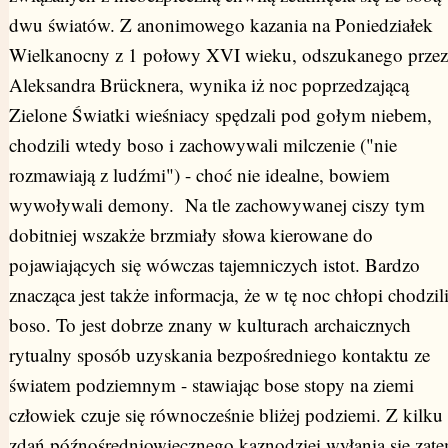
dwu światów. Z anonimowego kazania na Poniedziałek
Wielkanocny z 1 połowy XVI wieku, odszukanego przez
Aleksandra Brücknera, wynika iż noc poprzedzającą
Zielone Światki wieśniacy spędzali pod gołym niebem,
chodzili wtedy boso i zachowywali milczenie ("nie
rozmawiają z ludźmi") - choć nie idealne, bowiem
wywoływali demony. Na tle zachowywanej ciszy tym
dobitniej wszakże brzmiały słowa kierowane do
pojawiających się wówczas tajemniczych istot. Bardzo
znacząca jest także informacja, że w tę noc chłopi chodzil
boso. To jest dobrze znany w kulturach archaicznych
rytualny sposób uzyskania bezpośredniego kontaktu ze
światem podziemnym - stawiając bose stopy na ziemi
człowiek czuje się równocześnie bliżej podziemi. Z kilku
zdań późnośredniowiecznego kaznodziei wyłania się zat