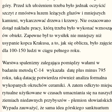
góry. Przed ich ułożeniem trzeba było jednak oczyścić
szczyt z mnóstwa luzem leżących głazów i mniejszych
kamieni, wykarczować drzewa i krzewy. Nie oszacowano
dotąd nakładu pracy, którą trzeba było wykonać wznoszą
ów obiekt. Zapewne był to wysiłek nie mniejszy niż
usypanie kopca Krakusa, a to, jak się oblicza, było zajęcie
dla 100-150 ludzi w ciągu pełnego roku.
Warstwa spalenizny zalegająca pomiędzy wałami w
badaniu metodą C-14 wykazała datę plus minus 795
roku, taką datację potwierdza również analiza formalna
wykopanych okruchów ceramiki. A zatem odkryto miejs
rytualne użytkowane w czasach umacniania się na naszyc
ziemiach niedawnych przybyszów - plemion słowiańskich
Wypada zauważyć, że sama idea górskiego sanktuarium