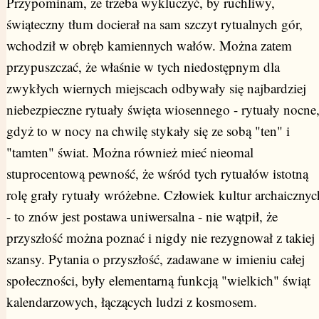
Przypominam, że trzeba wykluczyć, by ruchliwy,
świąteczny tłum docierał na sam szczyt rytualnych gór,
wchodził w obręb kamiennych wałów. Można zatem
przypuszczać, że właśnie w tych niedostępnym dla
zwykłych wiernych miejscach odbywały się najbardziej
niebezpieczne rytuały święta wiosennego - rytuały nocne
gdyż to w nocy na chwilę stykały się ze sobą "ten" i
"tamten" świat. Można również mieć nieomal
stuprocentową pewność, że wśród tych rytuałów istotną
rolę grały rytuały wróżebne. Człowiek kultur archaicznyc
- to znów jest postawa uniwersalna - nie wątpił, że
przyszłość można poznać i nigdy nie rezygnował z takiej
szansy. Pytania o przyszłość, zadawane w imieniu całej
społeczności, były elementarną funkcją "wielkich" świąt
kalendarzowych, łączących ludzi z kosmosem.