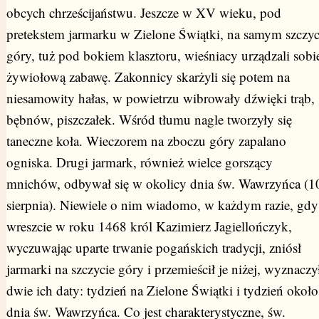
obcych chrześcijaństwu. Jeszcze w XV wieku, pod
pretekstem jarmarku w Zielone Świątki, na samym szczyc
góry, tuż pod bokiem klasztoru, wieśniacy urządzali sobi
żywiołową zabawę. Zakonnicy skarżyli się potem na
niesamowity hałas, w powietrzu wibrowały dźwięki trąb,
bębnów, piszczałek. Wśród tłumu nagle tworzyły się
taneczne koła. Wieczorem na zboczu góry zapalano
ogniska. Drugi jarmark, również wielce gorszący
mnichów, odbywał się w okolicy dnia św. Wawrzyńca (1
sierpnia). Niewiele o nim wiadomo, w każdym razie, gdy
wreszcie w roku 1468 król Kazimierz Jagiellończyk,
wyczuwając uparte trwanie pogańskich tradycji, zniósł
jarmarki na szczycie góry i przemieścił je niżej, wyznaczy
dwie ich daty: tydzień na Zielone Świątki i tydzień około
dnia św. Wawrzyńca. Co jest charakterystyczne, św.