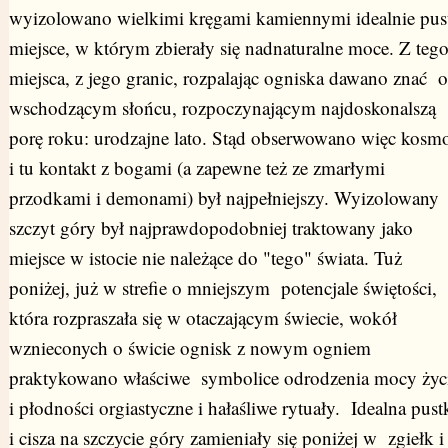
wyizolowano wielkimi kręgami kamiennymi idealnie pus
miejsce, w którym zbierały się nadnaturalne moce. Z teg
miejsca, z jego granic, rozpalając ogniska dawano znać o
wschodzącym słońcu, rozpoczynającym najdoskonalszą
porę roku: urodzajne lato. Stąd obserwowano więc kosm
i tu kontakt z bogami (a zapewne też ze zmarłymi
przodkami i demonami) był najpełniejszy. Wyizolowany
szczyt góry był najprawdopodobniej traktowany jako
miejsce w istocie nie należące do "tego" świata. Tuż
poniżej, już w strefie o mniejszym potencjale świętości,
która rozpraszała się w otaczającym świecie, wokół
wznieconych o świcie ognisk z nowym ogniem
praktykowano właściwe symbolice odrodzenia mocy życ
i płodności orgiastyczne i hałaśliwe rytuały. Idealna pust
i cisza na szczycie góry zamieniały się poniżej w zgiełk 