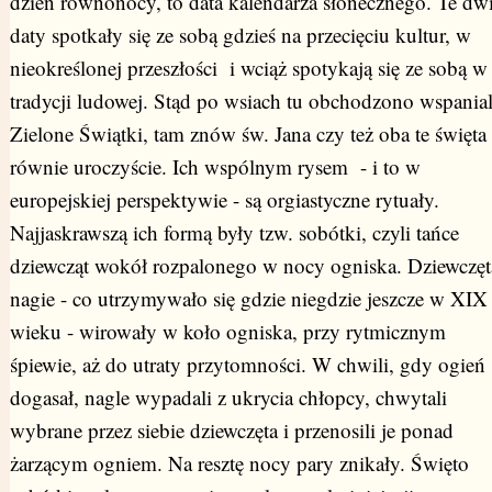
dzień równonocy, to data kalendarza słonecznego. Te dw
daty spotkały się ze sobą gdzieś na przecięciu kultur, w
nieokreślonej przeszłości i wciąż spotykają się ze sobą w
tradycji ludowej. Stąd po wsiach tu obchodzono wspanial
Zielone Świątki, tam znów św. Jana czy też oba te święta
równie uroczyście. Ich wspólnym rysem - i to w
europejskiej perspektywie - są orgiastyczne rytuały.
Najjaskrawszą ich formą były tzw. sobótki, czyli tańce
dziewcząt wokół rozpalonego w nocy ogniska. Dziewczęt
nagie - co utrzymywało się gdzie niegdzie jeszcze w XIX
wieku - wirowały w koło ogniska, przy rytmicznym
śpiewie, aż do utraty przytomności. W chwili, gdy ogień
dogasał, nagle wypadali z ukrycia chłopcy, chwytali
wybrane przez siebie dziewczęta i przenosili je ponad
żarzącym ogniem. Na resztę nocy pary znikały. Święto