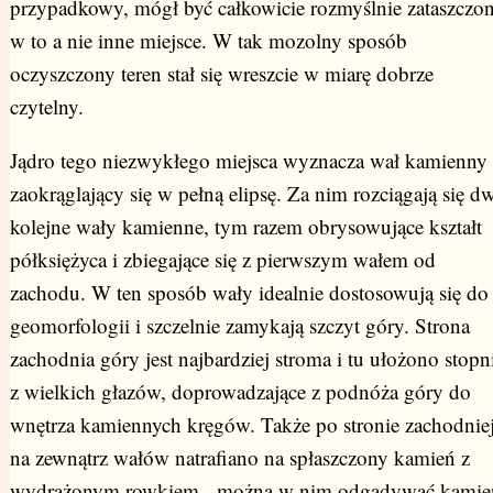
przypadkowy, mógł być całkowicie rozmyślnie zataszczo
w to a nie inne miejsce. W tak mozolny sposób
oczyszczony teren stał się wreszcie w miarę dobrze
czytelny.
Jądro tego niezwykłego miejsca wyznacza wał kamienny
zaokrąglający się w pełną elipsę. Za nim rozciągają się d
kolejne wały kamienne, tym razem obrysowujące kształt
półksiężyca i zbiegające się z pierwszym wałem od
zachodu. W ten sposób wały idealnie dostosowują się do
geomorfologii i szczelnie zamykają szczyt góry. Strona
zachodnia góry jest najbardziej stroma i tu ułożono stopn
z wielkich głazów, doprowadzające z podnóża góry do
wnętrza kamiennych kręgów. Także po stronie zachodnie
na zewnątrz wałów natrafiano na spłaszczony kamień z
wydrążonym rowkiem - można w nim odgadywać kamie