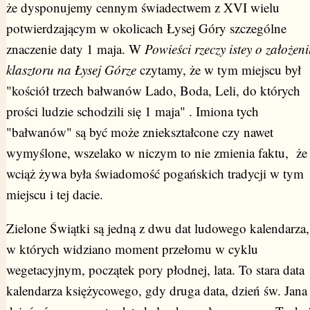
że dysponujemy cennym świadectwem z XVI wielu
potwierdzającym w okolicach Łysej Góry szczególne
znaczenie daty 1 maja. W
Powieści rzeczy istey o założen
klasztoru na Łysej Górze
czytamy, że w tym miejscu był
"kościół trzech bałwanów Lado, Boda, Leli, do których
prości ludzie schodzili się 1 maja" . Imiona tych
"bałwanów" są być może zniekształcone czy nawet
wymyślone, wszelako w niczym to nie zmienia faktu, ż
wciąż żywa była świadomość pogańskich tradycji w tym
miejscu i tej dacie.
Zielone Świątki są jedną z dwu dat ludowego kalendarza,
w których widziano moment przełomu w cyklu
wegetacyjnym, początek pory płodnej, lata. To stara data
kalendarza księżycowego, gdy druga data, dzień św. Jana 