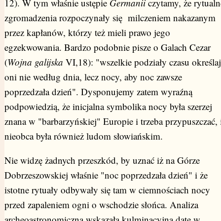
12). W tym właśnie ustępie
Germanii
czytamy, że rytualn
zgromadzenia rozpoczynały się milczeniem nakazanym
przez kapłanów, którzy też mieli prawo jego
egzekwowania. Bardzo podobnie pisze o Galach Cezar
(
Wojna galijska
VI,18): "wszelkie podziały czasu określaj
oni nie według dnia, lecz nocy, aby noc zawsze
poprzedzała dzień". Dysponujemy zatem wyraźną
podpowiedzią, że inicjalna symbolika nocy była szerzej
znana w "barbarzyńskiej" Europie i trzeba przypuszczać, 
nieobca była również ludom słowiańskim.
Nie widzę żadnych przeszkód, by uznać iż na Górze
Dobrzeszowskiej właśnie "noc poprzedzała dzień" i że
istotne rytuały odbywały się tam w ciemnościach nocy
przed zapaleniem ogni o wschodzie słońca. Analiza
archeoastronomiczna wskazała kulminacyjną datę w