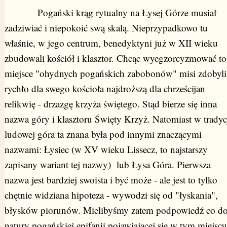
Pogański krąg rytualny na Łysej Górze musiał
zadziwiać i niepokoić swą skalą. Nieprzypadkowo tu
właśnie, w jego centrum, benedyktyni już w XII wieku
zbudowali kościół i klasztor. Chcąc wyegzorcyzmować to
miejsce "ohydnych pogańskich zabobonów" misi zdobyli
rychło dla swego kościoła najdroższą dla chrześcijan
relikwię - drzazgę krzyża świętego. Stąd bierze się inna
nazwa góry i klasztoru Święty Krzyż. Natomiast w tradyc
ludowej góra ta znana była pod innymi znaczącymi
nazwami: Łysiec (w XV wieku Lissecz, to najstarszy
zapisany wariant tej nazwy) lub Łysa Góra. Pierwsza
nazwa jest bardziej swoista i być może - ale jest to tylko
chętnie widziana hipoteza - wywodzi się od "łyskania",
błysków piorunów. Mielibyśmy zatem podpowiedź co d
natury pogańskiej epifanii pojawiającej się w tym miejscu