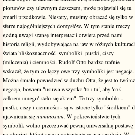
piorunów czy ulewnym deszczem, może pojawiali się tu
zmarli przodkowie. Niestety, musimy obracać się tylko w
sferze najogólniejszych domysłów. W tym stanie rzeczy
godną uwagi szansę interpretacji otwiera przed nami
historia religii, wydobywająca na jaw w różnych kulturac
świata bliskoznaczność symboliki pustki, ciszy
(milczenia) i ciemności. Rudolf Otto bardzo trafnie
wskazał, że tym co łączy owe trzy symboliki jest negacja.
Można śmiało powiedzieć w duchu Otta, że jest to twórcz
negacja, bowiem "usuwa wszystko 'to i tu', aby 'coś
całkiem innego' stało się aktem". Te trzy symboliki -
pustki, ciszy i ciemności - są w istocie tylko "środkiem" 
ujawnienia się
numinosum
. W pokrewieństwie tych
symbolik wolno przeczuwać pewną uniwersalną postawę
wyobraźni, której szanse pojawienia są zawsze duże. W