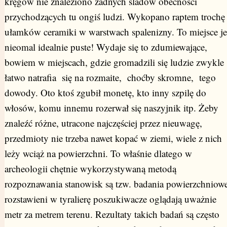
kręgów nie znaleziono żadnych śladów obecności
przychodzących tu ongiś ludzi. Wykopano raptem trochę
ułamków ceramiki w warstwach spalenizny. To miejsce je
nieomal idealnie puste! Wydaje się to zdumiewające,
bowiem w miejscach, gdzie gromadzili się ludzie zwykle
łatwo natrafia się na rozmaite, choćby skromne, tego
dowody. Oto ktoś zgubił monetę, kto inny szpilę do
włosów, komu innemu rozerwał się naszyjnik itp. Żeby
znaleźć różne, utracone najczęściej przez nieuwagę,
przedmioty nie trzeba nawet kopać w ziemi, wiele z nich
leży wciąż na powierzchni. To właśnie dlatego w
archeologii chętnie wykorzystywaną metodą
rozpoznawania stanowisk są tzw. badania powierzchniowe
rozstawieni w tyralierę poszukiwacze oglądają uważnie
metr za metrem terenu. Rezultaty takich badań są często