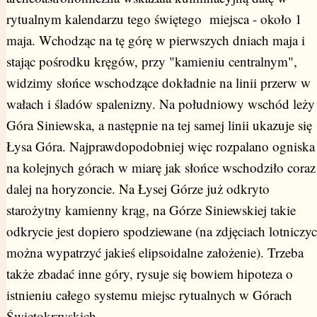
rytualnym kalendarzu tego świętego miejsca - około 1
maja. Wchodząc na tę górę w pierwszych dniach maja i
stając pośrodku kręgów, przy "kamieniu centralnym",
widzimy słońce wschodzące dokładnie na linii przerw w
wałach i śladów spalenizny. Na południowy wschód leży
Góra Siniewska, a następnie na tej samej linii ukazuje się
Łysa Góra. Najprawdopodobniej więc rozpalano ogniska
na kolejnych górach w miarę jak słońce wschodziło coraz
dalej na horyzoncie. Na Łysej Górze już odkryto
starożytny kamienny krąg, na Górze Siniewskiej takie
odkrycie jest dopiero spodziewane (na zdjęciach lotniczy
można wypatrzyć jakieś elipsoidalne założenie). Trzeba
także zbadać inne góry, rysuje się bowiem hipoteza o
istnieniu całego systemu miejsc rytualnych w Górach
Świętokrzyskich.