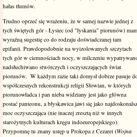
hałas tłumów.
Trudno oprzeć się wrażeniu, że w samej nazwie jednej z
tych świętych gór - Łysiec (od "łyskania" piorunów) ma
wyraźną sugestię co do rodzaju doświadczanej tam
epifanii. Prawdopodobnie na wyizolowanych szczytach
tych gór w ciemnościach nocy, w milczeniu wypatrywano
nadsłuchiwano stwórczych i oczyszczających świat
piorunów. W każdym razie taki domysł dobrze pasuje d
współczesnych rekonstrukcji religii Słowian, w których
piorunowładca i pan nieba widziany jest jako główna
postać panteonu, a błyskawica jawi się jako najdoskonals
moc oczyszczająca (nie inaczej zresztą niż w innych
starożytnych kulturach kręgu indoeuropejskiego).
Przypomnę tu znany ustęp u Prokopa z Cezarei (
Wojna