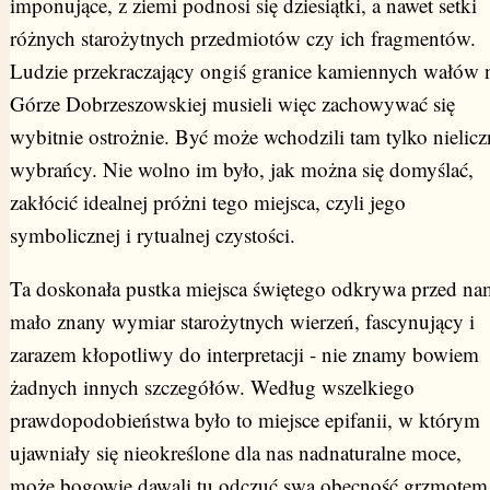
imponujące, z ziemi podnosi się dziesiątki, a nawet setki
różnych starożytnych przedmiotów czy ich fragmentów.
Ludzie przekraczający ongiś granice kamiennych wałów 
Górze Dobrzeszowskiej musieli więc zachowywać się
wybitnie ostrożnie. Być może wchodzili tam tylko nielicz
wybrańcy. Nie wolno im było, jak można się domyślać,
zakłócić idealnej próżni tego miejsca, czyli jego
symbolicznej i rytualnej czystości.
Ta doskonała pustka miejsca świętego odkrywa przed na
mało znany wymiar starożytnych wierzeń, fascynujący i
zarazem kłopotliwy do interpretacji - nie znamy bowiem
żadnych innych szczegółów. Według wszelkiego
prawdopodobieństwa było to miejsce epifanii, w którym
ujawniały się nieokreślone dla nas nadnaturalne moce,
może bogowie dawali tu odczuć swą obecność grzmotem