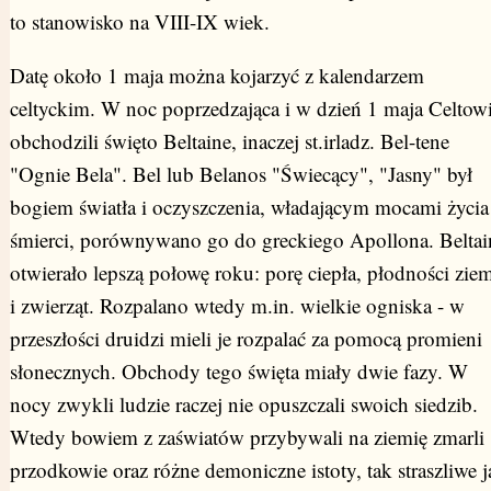
to stanowisko na VIII-IX wiek.
Datę około 1 maja można kojarzyć z kalendarzem
celtyckim. W noc poprzedzająca i w dzień 1 maja Celtow
obchodzili święto Beltaine, inaczej st.irladz. Bel-tene
"Ognie Bela". Bel lub Belanos "Świecący", "Jasny" był
bogiem światła i oczyszczenia, władającym mocami życia 
śmierci, porównywano go do greckiego Apollona. Beltai
otwierało lepszą połowę roku: porę ciepła, płodności ziem
i zwierząt. Rozpalano wtedy m.in. wielkie ogniska - w
przeszłości druidzi mieli je rozpalać za pomocą promieni
słonecznych. Obchody tego święta miały dwie fazy. W
nocy zwykli ludzie raczej nie opuszczali swoich siedzib.
Wtedy bowiem z zaświatów przybywali na ziemię zmarli
przodkowie oraz różne demoniczne istoty, tak straszliwe j