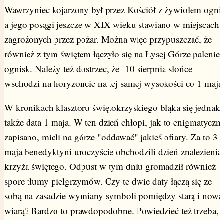
Wawrzyniec kojarzony był przez Kościół z żywiołem ogni
a jego posągi jeszcze w XIX wieku stawiano w miejscach
zagrożonych przez pożar. Można więc przypuszczać, że
również z tym świętem łączyło się na Łysej Górze palenie
ognisk. Należy też dostrzec, że 10 sierpnia słońce
wschodzi na horyzoncie na tej samej wysokości co 1 maj
W kronikach klasztoru świętokrzyskiego błąka się jednak
także data 1 maja. W ten dzień chłopi, jak to enigmatyczn
zapisano, mieli na górze "oddawać" jakieś ofiary. Za to 3
maja benedyktyni uroczyście obchodzili dzień znalezieni
krzyża świętego. Odpust w tym dniu gromadził również
spore tłumy pielgrzymów. Czy te dwie daty łączą się ze
sobą na zasadzie wymiany symboli pomiędzy starą i now
wiarą? Bardzo to prawdopodobne. Powiedzieć też trzeba,