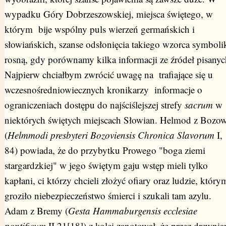
wypadku Góry Dobrzeszowskiej, miejsca świętego, w
którym bije wspólny puls wierzeń germańskich i
słowiańskich, szanse odsłonięcia takiego wzorca symboli
rosną, gdy porównamy kilka informacji ze źródeł pisanyc
Najpierw chciałbym zwrócić uwagę na trafiające się u
wczesnośredniowiecznych kronikarzy informacje o
ograniczeniach dostępu do najściślejszej strefy
sacrum
w
niektórych świętych miejscach Słowian. Helmod z Bozo
(
Helmmodi presbyteri Bozoviensis Chronica Slavorum
I,
84) powiada, że do przybytku Prowego "boga ziemi
stargardzkiej" w jego świętym gaju wstęp mieli tylko
kapłani, ci którzy chcieli złożyć ofiary oraz ludzie, który
groziło niebezpieczeństwo śmierci i szukali tam azylu.
Adam z Bremy (
Gesta Hammaburgensis ecclesiae
pontificum
II,21[18]) z kolei zanotował, że przez drewnia