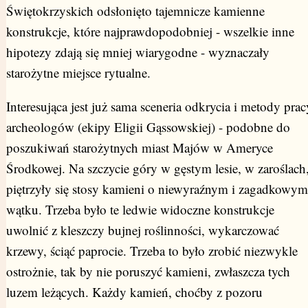
Świętokrzyskich odsłonięto tajemnicze kamienne
konstrukcje, które najprawdopodobniej - wszelkie inne
hipotezy zdają się mniej wiarygodne - wyznaczały
starożytne miejsce rytualne.
Interesująca jest już sama sceneria odkrycia i metody prac
archeologów (ekipy Eligii Gąssowskiej) - podobne do
poszukiwań starożytnych miast Majów w Ameryce
Środkowej. Na szczycie góry w gęstym lesie, w zaroślach
piętrzyły się stosy kamieni o niewyraźnym i zagadkowym
wątku. Trzeba było te ledwie widoczne konstrukcje
uwolnić z kleszczy bujnej roślinności, wykarczować
krzewy, ściąć paprocie. Trzeba to było zrobić niezwykle
ostrożnie, tak by nie poruszyć kamieni, zwłaszcza tych
luzem leżących. Każdy kamień, choćby z pozoru