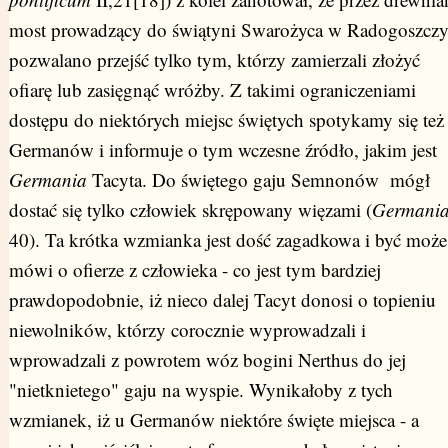
most prowadzący do świątyni Swarożyca w Radogoszcz
pozwalano przejść tylko tym, którzy zamierzali złożyć
ofiarę lub zasięgnąć wróżby. Z takimi ograniczeniami
dostępu do niektórych miejsc świętych spotykamy się też
Germanów i informuje o tym wczesne źródło, jakim jest
Germania
Tacyta. Do świętego gaju Semnonów mógł
dostać się tylko człowiek skrępowany więzami (
Germani
40). Ta krótka wzmianka jest dość zagadkowa i być może
mówi o ofierze z człowieka - co jest tym bardziej
prawdopodobnie, iż nieco dalej Tacyt donosi o topieniu
niewolników, którzy corocznie wyprowadzali i
wprowadzali z powrotem wóz bogini Nerthus do jej
"nietknietego" gaju na wyspie. Wynikałoby z tych
wzmianek, iż u Germanów niektóre święte miejsca - a