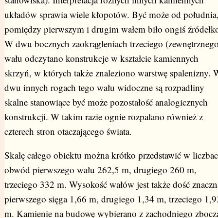
układów sprawia wiele kłopotów. Być może od południa
pomiędzy pierwszym i drugim wałem biło ongiś źródełk
W dwu bocznych zaokrągleniach trzeciego (zewnętrznego
wału odczytano konstrukcje w kształcie kamiennych
skrzyń, w których także znaleziono warstwę spalenizny. 
dwu innych rogach tego wału widoczne są rozpadliny
skalne stanowiące być może pozostałość analogicznych
konstrukcji. W takim razie ognie rozpalano również z
czterech stron otaczającego świata.
Skalę całego obiektu można krótko przedstawić w liczbac
obwód pierwszego wału 262,5 m, drugiego 260 m,
trzeciego 332 m. Wysokość wałów jest także dość znaczn
pierwszego sięga 1,66 m, drugiego 1,34 m, trzeciego 1,9
m. Kamienie na budowę wybierano z zachodniego zbocz