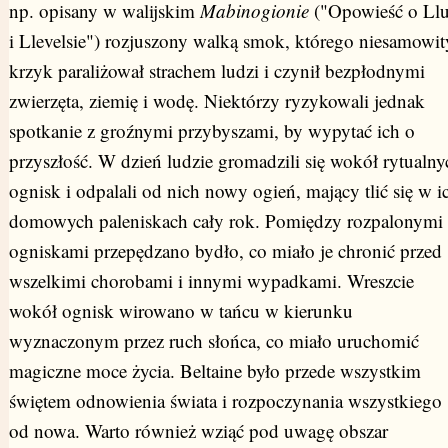
np. opisany w walijskim
Mabinogionie
("Opowieść o Ll
i Llevelsie") rozjuszony walką smok, którego niesamowit
krzyk paraliżował strachem ludzi i czynił bezpłodnymi
zwierzęta, ziemię i wodę. Niektórzy ryzykowali jednak
spotkanie z groźnymi przybyszami, by wypytać ich o
przyszłość. W dzień ludzie gromadzili się wokół rytualny
ognisk i odpalali od nich nowy ogień, mający tlić się w i
domowych paleniskach cały rok. Pomiędzy rozpalonymi
ogniskami przepędzano bydło, co miało je chronić przed
wszelkimi chorobami i innymi wypadkami. Wreszcie
wokół ognisk wirowano w tańcu w kierunku
wyznaczonym przez ruch słońca, co miało uruchomić
magiczne moce życia. Beltaine było przede wszystkim
świętem odnowienia świata i rozpoczynania wszystkiego
od nowa. Warto również wziąć pod uwagę obszar