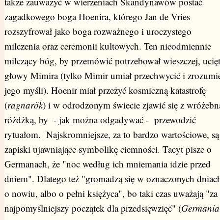
także zauważyć w wierzeniach Skandynawów postać
zagadkowego boga Hoenira, którego Jan de Vries
rozszyfrował jako boga rozważnego i uroczystego
milczenia oraz ceremonii kultowych. Ten nieodmiennie
milczący bóg, by przemówić potrzebował wieszczej, ucięt
głowy Mimira (tylko Mimir umiał przechwycić i zrozumi
jego myśli). Hoenir miał przeżyć kosmiczną katastrofę
(
ragnarök
) i w odrodzonym świecie zjawić się z wróżebn
różdżką, by - jak można odgadywać - przewodzić
rytuałom. Najskromniejsze, za to bardzo wartościowe, są
zapiski ujawniające symbolikę ciemności. Tacyt pisze o
Germanach, że "noc według ich mniemania idzie przed
dniem". Dlatego też "gromadzą się w oznaczonych dniac
o nowiu, albo o pełni księżyca", bo taki czas uważają "za
najpomyślniejszy początek dla przedsięwzięć" (
Germania