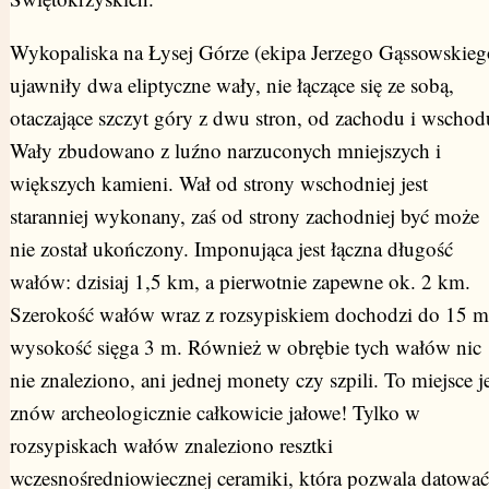
Wykopaliska na Łysej Górze (ekipa Jerzego Gąssowskieg
ujawniły dwa eliptyczne wały, nie łączące się ze sobą,
otaczające szczyt góry z dwu stron, od zachodu i wschod
Wały zbudowano z luźno narzuconych mniejszych i
większych kamieni. Wał od strony wschodniej jest
staranniej wykonany, zaś od strony zachodniej być może
nie został ukończony. Imponująca jest łączna długość
wałów: dzisiaj 1,5 km, a pierwotnie zapewne ok. 2 km.
Szerokość wałów wraz z rozsypiskiem dochodzi do 15 m
wysokość sięga 3 m. Również w obrębie tych wałów nic
nie znaleziono, ani jednej monety czy szpili. To miejsce je
znów archeologicznie całkowicie jałowe! Tylko w
rozsypiskach wałów znaleziono resztki
wczesnośredniowiecznej ceramiki, która pozwala datować