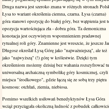
Druga nazwa jest szeroko znana w różnych stronach Polsk
Łysa to wariant określenia ciemna, czarna. Łysa (czarna)
góra stanowi opozycję do białej góry, bez wątpienia jest t
opozycja wartościująca zła - dobra góra. Ta demoniczna
konotacja jest oczywistym wspomnieniem pradawnej
rytualnej roli góry. Znamienne jest wreszcie, że jeszcze Ja
Długosz określał Łysą Górę jako "najważniejszą", ale też
jako "najwyższą" (!) górę w królestwie. Dzięki tym
określeniom możemy dzisiaj bez wahania rozszyfrować t
uniwersalną archaiczną symbolikę góry kosmicznej, czyli
miejsca "środkowego", gdzie łączą się ze sobą trzy piętra
kosmosu: otchłań, ziemia, niebiosa.
Pomimo wszelkich usiłowań benedyktynów Łysa Góra
wciąż przyciągała okoliczną ludność z pobudek całkowici