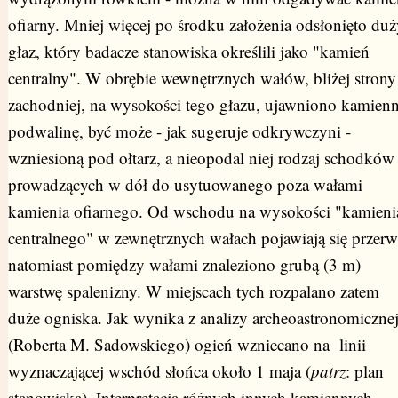
ofiarny. Mniej więcej po środku założenia odsłonięto duż
głaz, który badacze stanowiska określili jako "kamień
centralny". W obrębie wewnętrznych wałów, bliżej strony
zachodniej, na wysokości tego głazu, ujawniono kamien
podwalinę, być może - jak sugeruje odkrywczyni -
wzniesioną pod ołtarz, a nieopodal niej rodzaj schodków
prowadzących w dół do usytuowanego poza wałami
kamienia ofiarnego. Od wschodu na wysokości "kamieni
centralnego" w zewnętrznych wałach pojawiają się przerw
natomiast pomiędzy wałami znaleziono grubą (3 m)
warstwę spalenizny. W miejscach tych rozpalano zatem
duże ogniska. Jak wynika z analizy archeoastronomiczne
(Roberta M. Sadowskiego) ogień wzniecano na linii
wyznaczającej wschód słońca około 1 maja (
patrz
: plan
stanowiska). Interpretacja różnych innych kamiennych