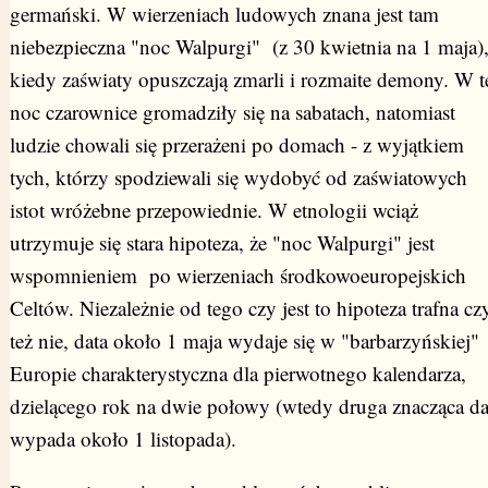
germański. W wierzeniach ludowych znana jest tam
niebezpieczna "noc Walpurgi" (z 30 kwietnia na 1 maja)
kiedy zaświaty opuszczają zmarli i rozmaite demony. W t
noc czarownice gromadziły się na sabatach, natomiast
ludzie chowali się przerażeni po domach - z wyjątkiem
tych, którzy spodziewali się wydobyć od zaświatowych
istot wróżebne przepowiednie. W etnologii wciąż
utrzymuje się stara hipoteza, że "noc Walpurgi" jest
wspomnieniem po wierzeniach środkowoeuropejskich
Celtów. Niezależnie od tego czy jest to hipoteza trafna cz
też nie, data około 1 maja wydaje się w "barbarzyńskiej"
Europie charakterystyczna dla pierwotnego kalendarza,
dzielącego rok na dwie połowy (wtedy druga znacząca da
wypada około 1 listopada).