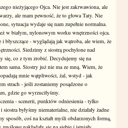
zego nieżyjącego Ojca. Nie jest zakrwawiona, ale
twarzy, ale mam pewność, że to głowa Taty. Nie
ione, sytuacja wydaje się nam zupełnie normalna.
 też w białym, nylonowym worku wnętrzności ojca.
 i błyszczące - wyglądają jak wątroba, ale wiem, że
ętrzności. Siedzimy z siostrą pochylone nad
y się, co z tym zrobić. Decydujemy się na
stem sama. Siostry już nie ma ze mną. Wiem, że
 opadają mnie wątpliwości, żal, wstyd - jak
 strach - jeśli zostaniemy posądzone o
tam, gdzie go wyrzuciłyśmy.
zenia - scenerii, punktów odniesienia - tylko
i siostra byłyśmy niematerialne, nie działały żadne
ny sposób, coś na kształt myśli obdarzonych formą,
 myślowe nakładały się na siebie i istniały