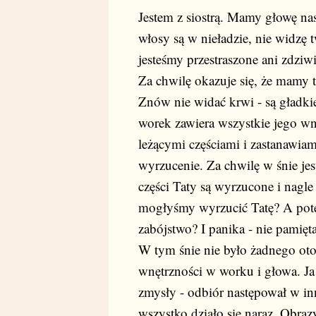
Jestem z siostrą. Mamy głowę nas
włosy są w nieładzie, nie widzę 
jesteśmy przestraszone ani zdziw
Za chwilę okazuje się, że mamy
Znów nie widać krwi - są gładkie
worek zawiera wszystkie jego wn
leżącymi częściami i zastanawiam
wyrzucenie. Za chwilę w śnie je
części Taty są wyrzucone i nagle
mogłyśmy wyrzucić Tatę? A potem
zabójstwo? I panika - nie pamię
W tym śnie nie było żadnego otoc
wnętrzności w worku i głowa. Ja 
zmysły - odbiór następował w in
wszystko działo się naraz. Obrazy