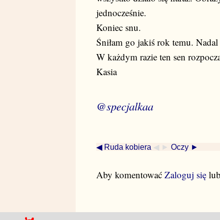
jednocześnie.
Koniec snu.
Śniłam go jakiś rok temu. Nadal
W każdym razie ten sen rozpoczą
Kasia
@specjalkaa
◀ Ruda kobiera
◀ ►
Oczy ►
Aby komentować
Zaloguj się
lu