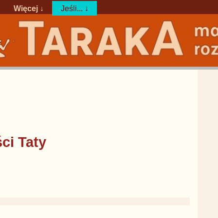
Więcej ↓
Jeśli... ↓
ci Taty