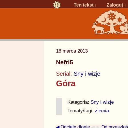
Ten tekst ↓
Zaloguj
↓
18 marca 2013
Nefri5
Serial:
Sny i wizje
Góra
Kategoria:
Sny i wizje
Tematy/tagi:
ziemia
◀ Odcięte dłonie
◀ ►
Od przeszłoś