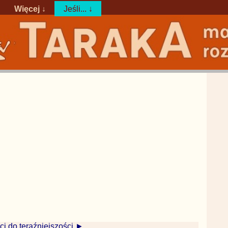
Więcej ↓
Jeśli... ↓
ci do teraźniejszości ►