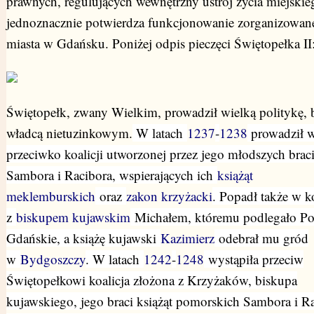
prawnych, regulujących wewnętrzny ustrój życia miejskie
jednoznacznie potwierdza funkcjonowanie zorganizowan
miasta w Gdańsku. Poniżej odpis pieczęci Świętopełka II
Świętopełk, zwany Wielkim, prowadził wielką politykę, 
władcą nietuzinkowym.
W latach
1237
-
1238
prowadził 
przeciwko koalicji utworzonej przez jego młodszych braci
Sambora i Racibora, wspierających ich
książąt
meklemburskich
oraz
zakon krzyżacki
. Popadł także w k
z
biskupem kujawskim
Michałem, któremu podlegało P
Gdańskie, a książę kujawski
Kazimierz
odebrał mu gród
w
Bydgoszczy
. W latach
1242
-
1248
wystąpiła przeciw
Świętopełkowi koalicja złożona z Krzyżaków, biskupa
kujawskiego, jego braci książąt pomorskich Sambora i Ra