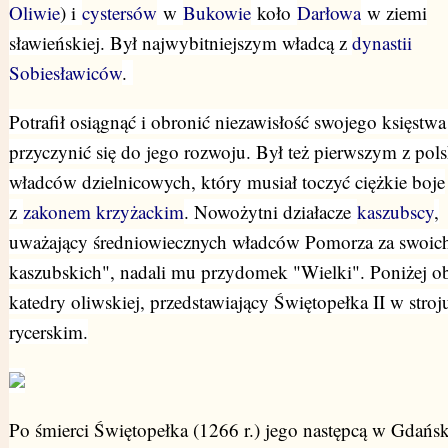
Oliwie
) i
cystersów
w
Bukowie
koło
Darłowa
w ziemi
sławieńskiej. Był najwybitniejszym władcą z
dynastii
Sobiesławiców
.
Potrafił osiągnąć i obronić niezawisłość swojego księstwa
przyczynić się do jego rozwoju. Był też pierwszym z pol
władców dzielnicowych, który musiał toczyć ciężkie boje
z
zakonem krzyżackim
. Nowożytni działacze
kaszubscy
,
uważający średniowiecznych władców Pomorza za swoich
kaszubskich", nadali mu przydomek "Wielki". Poniżej ob
katedry oliwskiej, przedstawiający Świętopełka II w stroj
rycerskim.
Po śmierci Świętopełka (1266 r.) jego następcą w Gdańsk