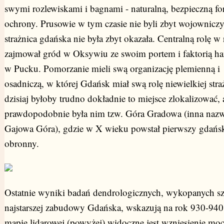
swymi rozlewiskami i bagnami - naturalną, bezpieczną f
ochrony. Prusowie w tym czasie nie byli zbyt wojowniczy
strażnica gdańska nie była zbyt okazała. Centralną rolę w 
zajmował gród w Oksywiu ze swoim portem i faktorią h
w Pucku. Pomorzanie mieli swą organizację plemienną i
osadniczą, w której Gdańsk miał swą rolę niewielkiej stra
dzisiaj byłoby trudno dokładnie to miejsce zlokalizować, 
prawdopodobnie była nim tzw. Góra Gradowa (inna nazw
Gajowa Góra), gdzie w X wieku powstał pierwszy gdańs
obronny.
Ostatnie wyniki badań dendrologicznych, wykopanych s
najstarszej zabudowy Gdańska, wskazują na rok 930-940
mapie lidarowej (powyżej) widoczne jest wzniesienie mo