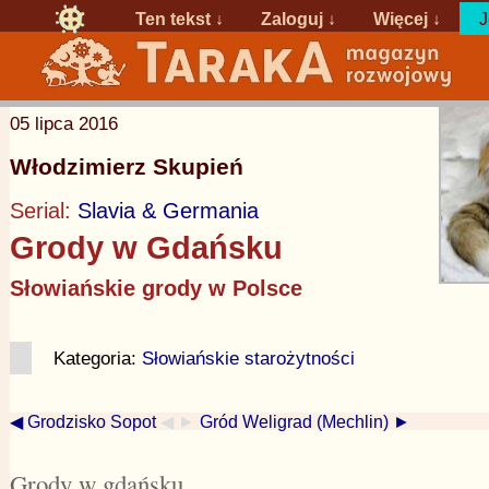
Ten tekst ↓
Zaloguj
↓
Więcej ↓
J
05 lipca 2016
Włodzimierz Skupień
Serial:
Slavia & Germania
Grody w Gdańsku
Słowiańskie grody w Polsce
Kategoria:
Słowiańskie starożytności
◀ Grodzisko Sopot
◀ ►
Gród Weligrad (Mechlin) ►
Grody w gdańsku