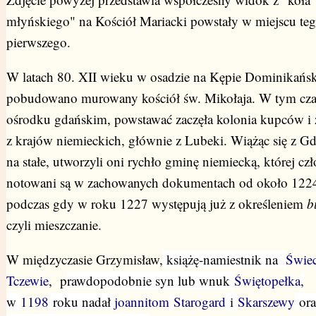
młyńskiego" na Kościół Mariacki powstały w miejscu te
pierwszego.
W latach 80. XII wieku w osadzie na Kępie Dominikańsk
pobudowano murowany kościół św. Mikołaja. W tym cza
ośrodku gdańskim, powstawać zaczęła kolonia kupców i 
z krajów niemieckich, głównie z Lubeki. Wiążąc się z G
na stałe, utworzyli oni rychło gminę niemiecką, której cz
notowani są w zachowanych dokumentach od około 1224
podczas gdy w roku 1227 występują już z określeniem
b
czyli mieszczanie.
W międzyczasie Grzymisław,
książę-namiestnik na
Świec
Tczewie
, p
rawdopodobnie syn lub wnuk
Świętopełka
,
w
1198
roku nadał
joannitom
Starogard
i
Skarszewy
ora