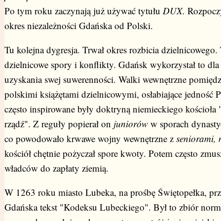
Po tym roku zaczynają już używać tytułu
DUX.
Rozpoczy
okres niezależności Gdańska od Polski.
Tu kolejna dygresja. Trwał okres rozbicia dzielnicowego
dzielnicowe spory i konflikty. Gdańsk wykorzystał to dla
uzyskania swej suwerenności. Walki wewnętrzne pomięd
polskimi książętami dzielnicowymi, osłabiające jedność P
często inspirowane były doktryną niemieckiego kościoła "
rządź". Z reguły popierał on
juniorów
w sporach dynasty
co powodowało krwawe wojny wewnętrzne z
seniorami,
kościół chętnie pożyczał spore kwoty. Potem często zmus
władców do zapłaty ziemią.
W 1263 roku miasto Lubeka, na prośbę Świętopełka, prz
Gdańska
tekst "Kodeksu Lubeckiego". Był to
zbiór norm