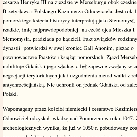
cesarza Henryka III na zjeździe w Merseburgu obok czeskie
Brzetysława i Polskiego Kazimierza Odnowiciela. Jest rok 
pomorskiego księcia historycy interpretują jako Siemomysł,
rzadkie, imię najprawdopodobniej na cześć ojca Mieszka I
Siemomysła, pradziada po kądzieli. Fakt związków rodzinn
dynastii potwierdzi w swej kronice Gall Anonim, pisząc o
powinowactwie Piastów i książąt pomorskich. Zjazd Merseb
nobilituje Gdańsk i jego władcę, a był zapewne zwołany w c
negocjacji terytorialnych jak i uzgodnienia metod walki z re
antychrześcijańską. Nie uchronił on jednak Gdańska od zale
Polski.
Wspomagany przez kościół niemiecki i cesarstwo Kazimier
Odnowiciel odzyskał władzę nad Pomorzem w roku 1047. 
archeologicznych wynika, że już w 1050 r. pobudowany zos