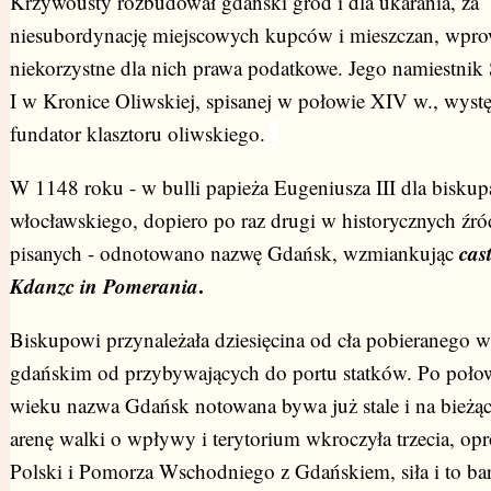
Krzywousty rozbudował gdański gród i dla ukarania, za
niesubordynację miejscowych kupców i mieszczan, wpro
niekorzystne dla nich prawa podatkowe. Jego namiestnik
I w Kronice Oliwskiej, spisanej w połowie XIV w., wystę
fundator klasztoru oliwskiego.
W 1148 roku - w bulli papieża Eugeniusza III dla biskup
włocławskiego, dopiero po raz drugi w historycznych źró
cas
pisanych - odnotowano nazwę Gdańsk, wzmiankując
Kdanzc in Pomerania
.
Biskupowi przynależała dziesięcina od cła pobieranego w
gdańskim od przybywających do portu statków. Po poło
wieku nazwa Gdańsk notowana bywa już stale i na bieżą
arenę walki o wpływy i terytorium wkroczyła trzecia, op
Polski i Pomorza Wschodniego z Gdańskiem, siła i to ba