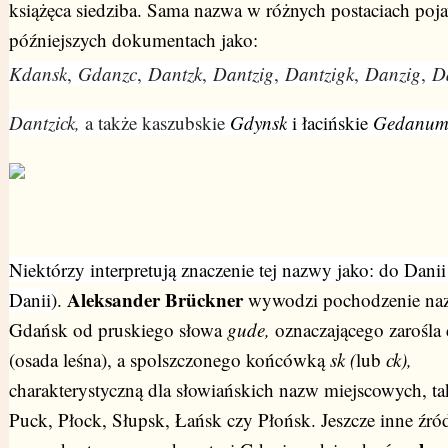
książęca siedziba. Sama nazwa w różnych postaciach poja
późniejszych dokumentach jako:
Kdansk
,
Gdanzc
,
Dantzk
,
Dantzig
,
Dantzigk
,
Danzig
,
D
Dantzick,
a także
kaszubskie
Gdynsk
i łacińskie
Gedanu
Niektórzy interpretują znaczenie tej nazwy jako: do Danii
Aleksander Brückner
Danii)
.
wywodzi pochodzenie na
Gdańsk od pruskiego słowa
gude,
oznaczającego zarośla 
(osada leśna), a spolszczonego końcówką
sk (
lub
ck),
charakterystyczną dla słowiańskich nazw miejscowych, tak
Puck, Płock, Słupsk, Łańsk czy Płońsk. Jeszcze inne źró