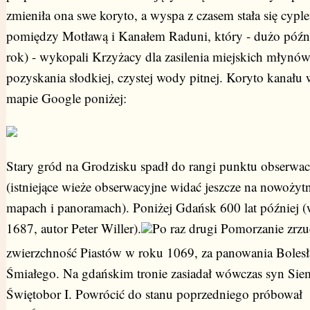
zmieniła ona swe koryto, a wyspa z czasem stała się cypl
pomiędzy Motławą i Kanałem Raduni, który - dużo późn
rok) - wykopali Krzyżacy dla zasilenia miejskich młynów
pozyskania słodkiej, czystej wody pitnej. Koryto kanału 
mapie Google poniżej:
Stary gród na Grodzisku spadł do rangi punktu obserwa
(istniejące wieże obserwacyjne widać jeszcze na nowożyt
mapach i panoramach). Poniżej Gdańsk 600 lat później 
1687, autor Peter Willer).
Po raz drugi Pomorzanie zrzuc
zwierzchność Piastów w roku 1069, za panowania Boles
Śmiałego. Na gdańskim tronie zasiadał wówczas syn Sie
Świętobor I. Powrócić do stanu poprzedniego próbował