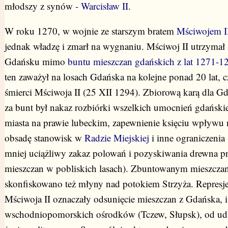
młodszy z synów
- Warcisław II
.
W roku 1270, w wojnie ze starszym bratem
Mściwojem I
jednak władzę i zmarł na wygnaniu. Mściwoj II utrzymał 
Gdańsku mimo
buntu mieszczan gdańskich z lat 1271-1
ten zaważył na losach Gdańska na kolejne ponad 20 lat, c
śmierci Mściwoja II (25 XII 1294). Zbiorową karą dla G
za bunt był nakaz rozbiórki wszelkich umocnień gdański
miasta na prawie lubeckim, zapewnienie księciu wpływu 
obsadę stanowisk w
Radzie Miejskiej
i inne ograniczenia 
mniej uciążliwy zakaz polowań i pozyskiwania drewna p
mieszczan w pobliskich lasach). Zbuntowanym mieszcz
skonfiskowano też młyny nad potokiem
Strzyża
. Represj
Mściwoja II oznaczały odsunięcie mieszczan z Gdańska, i
wschodniopomorskich ośrodków (Tczew, Słupsk), od ud