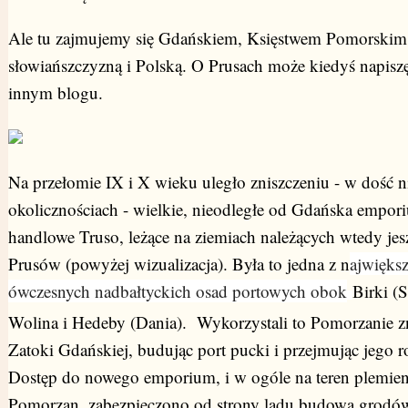
Ale tu zajmujemy się Gdańskiem, Księstwem Pomorskim
słowiańszczyzną i Polską. O Prusach może kiedyś napisz
innym blogu.
Na przełomie IX i X wieku uległo zniszczeniu - w dość n
okolicznościach - wielkie, nieodległe od Gdańska empor
handlowe Truso, leżące na ziemiach należących wtedy jes
Prusów (powyżej wizualizacja). Była to jedna z n
ajwięks
ówczesnych nadbałtyckich osad portowych obok
Birki (S
Wolina i Hedeby (Dania). Wykorzystali to Pomorzanie 
Zatoki Gdańskiej, budując port pucki i przejmując jego ro
Dostęp do nowego emporium, i w ogóle na teren plemien
Pomorzan, zabezpieczono od strony lądu budową grodó