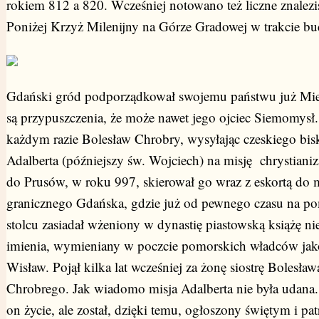
rokiem 812 a 820. Wcześniej notowano też liczne znalezi
Poniżej Krzyż Milenijny na Górze Gradowej w trakcie b
Gdański gród podporządkował swojemu państwu już Mies
są przypuszczenia, że może nawet jego ojciec Siemomysł
każdym razie Bolesław Chrobry, wysyłając czeskiego bis
Adalberta (późniejszy św. Wojciech) na misję chrystiani
do Prusów, w roku 997, skierował go wraz z eskortą do m
granicznego Gdańska, gdzie już od pewnego czasu na p
stolcu zasiadał wżeniony w dynastię piastowską książę n
imienia, wymieniany w poczcie pomorskich władców jak
Wisław. Pojął kilka lat wcześniej za żonę siostrę Bolesław
Chrobrego. Jak wiadomo misja Adalberta nie była udana. 
on życie, ale został, dzięki temu, ogłoszony świętym i p