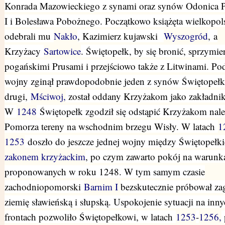
Konrada Mazowieckiego z synami oraz synów Odonica P
I i Bolesława Pobożnego. Początkowo książęta wielkopol
odebrali mu
Nakło
, Kazimierz kujawski
Wyszogród
,
a
Krzyżacy
Sartowice
. Świętopełk, by się bronić, sprzymier
pogańskimi Prusami i przejściowo także z Litwinami. Po
wojny zginął prawdopodobnie jeden z synów Świętopełka
drugi,
Mściwoj,
został oddany Krzyżakom jako zakładnik
W
1248
Świętopełk zgodził się odstąpić Krzyżakom nal
Pomorza tereny na wschodnim brzegu Wisły. W latach
1
1253
doszło do jeszcze jednej wojny między Świętopełk
zakonem krzyżackim
, po czym zawarto pokój na warunk
proponowanych w roku 1248. W tym samym czasie
zachodniopomorski
Barnim I
bezskutecznie próbował za
ziemię sławieńską i słupską. Uspokojenie sytuacji na inn
frontach pozwoliło Świętopełkowi, w latach
1253
-
1256,