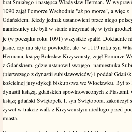
brat Śmiałego i następca Władysław Herman. W wyprawi
1090 zajął Pomorze Wschodnie "aż po morze", a więc z
Gdańskiem. Kiedy jednak ustanowieni przez niego polsc
namiestnicy nie byli w stanie utrzymać się w tych grodach
je (w początku roku 1091) wszystkie spalić. Dokładnie ni
jasne, czy mu się to powiodło, ale w 1119 roku syn Wł
Hermana, książę Bolesław Krzywousty, zajął Pomorze W
z Gdańskiem, gdzie ustanowił swojego namiestnika Subi
(pierwszego z dynastii subisławowiców) i poddał Gdańsk
kościelnej jurysdykcji biskupstwa we Włocławku. Był to 
dynastii książąt gdańskich spowinowaconych z Piastami. 
książę gdański Świętopełk I, syn Świętobora, zakończył 
żywot w trakcie walk z Krzywoustym niedługo przed p
miasta.