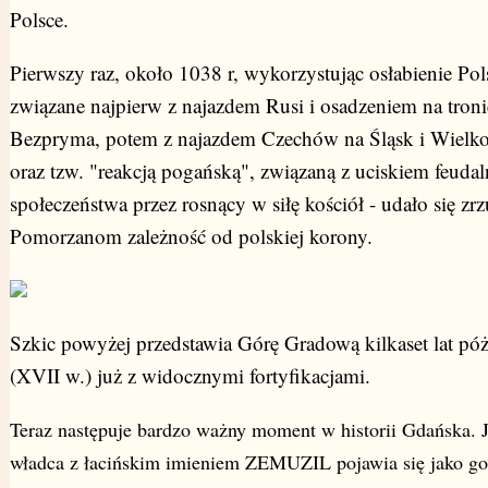
Polsce.
Pierwszy raz, około 1038 r, wykorzystując osłabienie Pol
związane najpierw z najazdem Rusi i osadzeniem na troni
Bezpryma, potem z najazdem Czechów na Śląsk i Wielk
oraz tzw. "reakcją pogańską", związaną z uciskiem feuda
społeczeństwa przez rosnący w siłę kościół - udało się zrz
Pomorzanom zależność od polskiej korony.
Szkic powyżej przedstawia Górę Gradową kilkaset lat póż
(XVII w.) już z widocznymi fortyfikacjami.
Teraz następuje bardzo ważny moment w historii Gdańska. 
władca z łacińskim imieniem ZEMUZIL pojawia się jako go