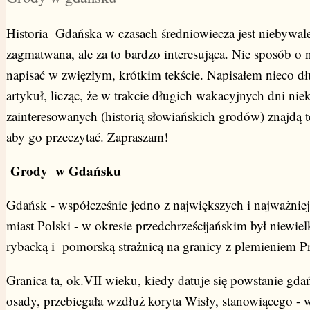
Historia Gdańska w czasach średniowiecza jest niebywal
zagmatwana, ale za to bardzo interesująca. Nie sposób o n
napisać w zwięzłym, krótkim tekście. Napisałem nieco dł
artykuł, licząc, że w trakcie długich wakacyjnych dni nie
zainteresowanych (historią słowiańskich grodów) znajdą t
aby go przeczytać. Zapraszam!
Grody w Gdańsku
Gdańsk - współcześnie jedno z największych i najważnie
miast Polski - w okresie przedchrześcijańskim był niewiel
rybacką i pomorską strażnicą na granicy z plemieniem P
Granica ta, ok.VII wieku, kiedy datuje się powstanie gdań
osady, przebiegała wzdłuż koryta Wisły, stanowiącego - 