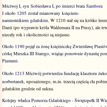
Mściwoj I
, syn
Sobiesława I
, p
o śmierci brata
Sambora
I
około
1205
został mianowany
księciem-
namiestnikiem
gdańskim
. W 1210 stał się na krótko len
Danii (po wyprawie króla Waldemara II na Prusy), ale trw
niecały rok i okoliczności są niejasne.
Około
1190
pojął za żonę księżniczkę Zwinisławę Piastó
córkę Mieszka III Starego, wiążąc ponownie dynastię po
Piastami.
Około
1213
Mściwój potwierdza fundację klasztoru żuk
norbertanek
, uposażonego, m.in. trzecią częścią cła pobi
gdańskim grodzie od sukna.
Kolejny władca Pomorza Gdańskiego - Świętopełk II Wie