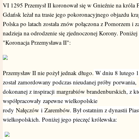
VI 1295 Przemysł II koronował się w Gnieźnie na króla P
Gdańsk leżał na trasie jego pokoronacyjnego objazdu kra
Polska po latach została znów połączona z Pomorzem i za
nadzieja na odrodzenie się zjednoczonej Korony. Poniżej
"Koronacja Przemysława II":
Przemysław II nie pożył jednak długo.
W dniu 8 lutego 1
został zamordowany podczas nieudanej próby porwania,
dokonanej z inspiracji
margrabiów brandenburskich
, z k
współpracowały zapewne wielkopolskie
rody
Nałęczów
i
Zarembów
. Był ostatnim z dynastii Pia
wielkopolskich. Poniżej jego pieczęć królewska: