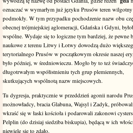
gda
wywodzą tę nazwę od postaci Gdania, gdzie rdzeń
oznaczać w wymarłym już języku Prusów teren wilgotny 
podmokły. W tym przypadku pochodzenie nazw obu czę
obecnej trójmiejskiej aglomeracji, Gdańska i Gdyni, było
wspólne. Wydaje się to logiczne tym bardziej, że pewne 
naukowe z terenu Litwy i Łotwy dowodzą dużo większeg
terytorialnego Prusów w początkowym okresie naszej ery,
było później, w średniowieczu. Mogło by to też świadczy
długotrwałym współistnieniu tych grup plemiennych,
skutkujących wspólnotą nazw miejscowych.
Tu dygresja, praktycznie w przeddzień agonii narodu Pru
możnowładcy, bracia Glabuna, Wajsyl i Zadyk, próbowali
wkraść się w łaski kościoła i podarowali zakonowi cyster
Pelplin (do dzisiaj siedziba biskupia), będącą w ich włośc
niewiele się to zdało.