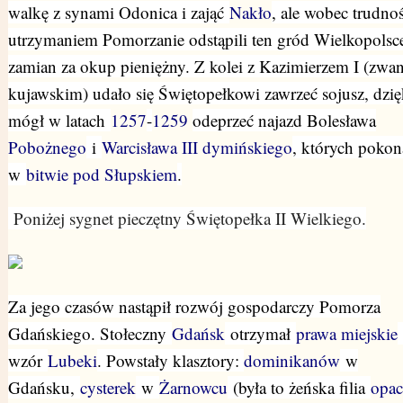
walkę z synami Odonica i zająć
Nakło
, ale wobec trudnoś
utrzymaniem Pomorzanie odstąpili ten gród Wielkopolsc
zamian za okup pieniężny. Z kolei z Kazimierzem I (zw
kujawskim) udało się Świętopełkowi zawrzeć sojusz, dzi
mógł w latach
1257
-
1259
odeprzeć najazd Bolesława
Pobożnego
i
Warcisława III dymińskiego
, których pokon
w
bitwie pod Słupskiem
.
Poniżej sygnet pieczętny
Świętopełka
II Wielkiego.
Za jego czasów nastąpił rozwój gospodarczy Pomorza
Gdańskiego. Stołeczny
Gdańsk
otrzymał
prawa miejskie
wzór
Lubeki
.
Powstały klasztory:
dominikanów
w
Gdańsku,
cysterek
w
Żarnowcu
(była to żeńska filia
opac