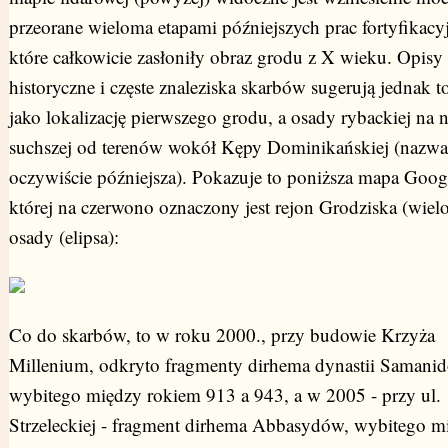
przeorane wieloma etapami późniejszych prac fortyfikacy
które całkowicie zasłoniły obraz grodu z X wieku. Opisy
historyczne i częste znaleziska skarbów sugerują jednak t
jako lokalizację pierwszego grodu, a osady rybackiej na 
suchszej od terenów wokół Kępy Dominikańskiej (nazwa
oczywiście późniejsza). Pokazuje to poniższa mapa Goog
której na czerwono oznaczony jest rejon Grodziska (wiel
osady (elipsa):
Co do skarbów, to w roku 2000., przy budowie Krzyża
Millenium, odkryto fragmenty dirhema dynastii Samani
wybitego między rokiem 913 a 943, a w 2005 - przy ul.
Strzeleckiej - fragment dirhema Abbasydów, wybitego m