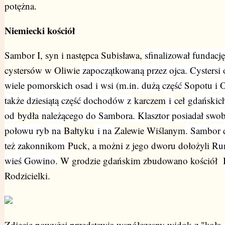
potężna.
Niemiecki kościół
Sambor I, syn i następca Subisława,
sfinalizował fundację
cystersów w Oliwie
zapoczątkowaną przez ojca. Cystersi 
wiele pomorskich osad i wsi (m.in. dużą część Sopotu i 
także dziesiątą część dochodów z
karczem
i
ceł
gdańskich
od
bydła
należącego do Sambora. Klasztor posiadał swo
połowu ryb na
Bałtyku
i na
Zalewie Wiślanym
. Sambor 
też zakonnikom
Puck
, a możni z jego dworu dołożyli
Rum
wieś Gowino.
W grodzie gdańskim zbudowano
kości
ół
Rodzicielki.
Zdjęcie powyżej przedstawia współczesny widok z "koła