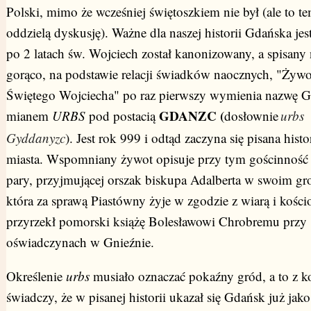
Polski, mimo że wcześniej świętoszkiem nie był (ale to te
oddzielą dyskusję). Ważne dla naszej historii Gdańska jest
po 2 latach św. Wojciech został kanonizowany, a spisany 
gorąco, na podstawie relacji świadków naocznych, "Żyw
Świętego Wojciecha" po raz pierwszy wymienia nazwę G
GDANZC (
mianem
URBS
pod postacią
dosłownie
urbs
Gyddanyzc
). Jest rok 999 i odtąd zaczyna się pisana histo
miasta. Wspomniany żywot opisuje przy tym gościnność 
pary, przyjmującej orszak biskupa Adalberta w swoim gro
która za sprawą Piastówny żyje w zgodzie z wiarą i kości
przyrzekł pomorski książę Bolesławowi Chrobremu przy
oświadczynach w Gnieźnie.
Określenie
urbs
musiało oznaczać pokaźny gród, a to z ko
świadczy, że w pisanej historii ukazał się Gdańsk już jak