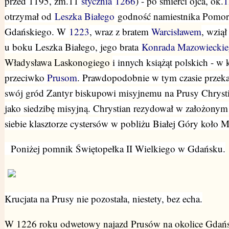
przed 1195,
zm.11
stycznia
1266
) - po śmierci ojca, ok.
1
otrzymał od
Leszka Białego
godność namiestnika Pomor
Gdańskiego. W
1223
,
wraz z bratem
Warcisławem
,
wziął 
u boku Leszka Białego, jego brata
Konrada Mazowiecki
Władysława Laskonogiego
i innych książąt polskich - w 
przeciwko
Prusom
. Prawdopodobnie w tym czasie przeka
swój gród Zantyr biskupowi misyjnemu na Prusy Chryst
jako siedzibę misyjną. Chrystian rezydował w założonym
siebie klasztorze cystersów w pobliżu Białej Góry koło M
Poniżej pomnik Świętopełka II Wielkiego w Gdańsku.
Krucjata na Prusy nie pozostała, niestety, bez echa.
W 1226 roku odwetowy najazd Prusów na okolice Gdań