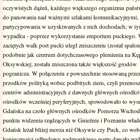
oczywistych dążeń, każdego większego organizmu pańs
do panowania nad ważnymi szlakami komunikacyjnymi,
partycypowania w uzyskiwanych z nich dochodach; w t
wypadku - poprzez wykorzystanie emporium puckiego. W
zaciętych walk port pucki uległ zniszczeniu (został spalon
podobnie jak centrum dotychczasowego plemienia na Kę
Oksywskiej; została zniszczona także większość grodów
pogranicza. W połączeniu z powszechnie stosowaną prze
przodków polityką wobec podbitych ziem, czyli przenos
centrów administracyjnych z dawnych głównych ośrodk
ośrodków wcześniej peryferyjnych, spowodowało to wysu
Gdańska na czoło głównych ośrodków Pomorza Wschod
punktu widzenia rządzących w Gnieźnie i Poznaniu wład
Gdańsk leżał bliżej morza niż Oksywie czy Puck, co wob
konieczności odbudowy nadmorskiego portu dawało wyb