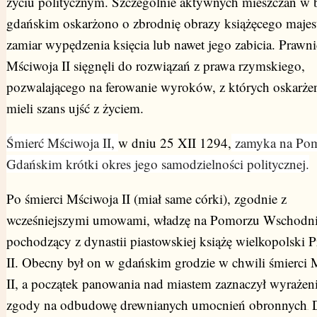
życiu politycznym. Szczególnie aktywnych mieszczan w 
gdańskim oskarżono o zbrodnię obrazy książęcego majest
zamiar wypędzenia księcia lub nawet jego zabicia. Prawn
Mściwoja II sięgnęli do rozwiązań z prawa rzymskiego,
pozwalającego na ferowanie wyroków, z których oskarżen
mieli szans ujść z życiem.
Śmierć Mściwoja II,
w dniu 25 XII 1294,
zamyka na Po
Gdańskim krótki okres jego samodzielności politycznej.
Po śmierci Mściwoja II (miał same córki), zgodnie z
wcześniejszymi umowami, władzę na Pomorzu Wschodni
pochodzący z dynastii piastowskiej książę wielkopolski 
II. Obecny był on w gdańskim grodzie w chwili śmierci 
II, a początek panowania nad miastem zaznaczył wyraże
zgody na odbudowę drewnianych umocnień obronnych
.