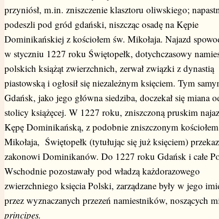
przyniósł, m.in. zniszczenie klasztoru oliwskiego; napast
podeszli pod gród gdański, niszcząc osadę na Kępie
Dominikańskiej z kościołem św. Mikołaja. Najazd spowo
w styczniu 1227 roku Świętopełk, dotychczasowy namies
polskich książąt zwierzchnich, zerwał związki z dynastią
piastowską i ogłosił się niezależnym księciem. Tym sam
Gdańsk, jako jego główna siedziba, doczekał się miana o
stolicy książęcej. W 1227 roku, zniszczoną pruskim naj
Kępę Dominikańską, z podobnie zniszczonym kościołem
Mikołaja, Świętopełk (tytułując się już księciem) przekaz
zakonowi Dominikanów. Do 1227 roku Gdańsk i całe P
Wschodnie pozostawały pod władzą każdorazowego
zwierzchniego księcia Polski, zarządzane były w jego imi
przez wyznaczanych przezeń namiestników, noszących m
principes.