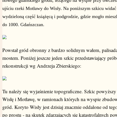
nowego gdańskiego grodu, leżącego na wyspie przy ówcze
ujściu rzeki Motławy do Wisły. Na poniższym szkicu widać
wydzieloną część książęcą i podgrodzie, gdzie mogło mies
do 1000. Gdańszczan.
Powstał gród obronny z bardzo solidnym wałem, palisadą
mostem. Poniżej jeszcze jeden szkic przedstawiający prób
rekonstrukcji wg Andrzeja Zbierskiego:
Tu należy się wyjaśnienie topograficzne. Szkic powyższy
Wisłę i Motławę, w ramionach których na wyspie zbudow
gród. Koryto Wisły jest dzisiaj znacznie oddalone od tego
po prostu - na skutek zdarzających się katastrofalnych po