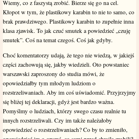
Wiemy, co z faszystą zrobić. Bierze się go na cel.
Kłopot w tym, że plastikowy karabin to nie to samo, co
brak prawdziwego. Plastikowy karabin to zupełnie inna
klasa zjawisk. To jak czuć smutek a powiedzieć „czuję
smutek”. Coś na temat czegoś. Coś jak gdyby.
Choć komentatorzy udają, że tego nie wiedzą, w jakiejś
części zachowują się, jakby wiedzieli. Oto powstaniec
warszawski zaproszony do studia mówi, że
opowiedziałby tym młodym ludziom o
rozstrzeliwaniach. Aby im coś uświadomić. Przyjrzyjmy
się bliżej tej deklaracji, gdyż jest bardzo ważna.
Pomyślmy o ludziach, którzy swego czasu realnie tu
innych rozstrzeliwali. Czy im także należałoby
opowiedzieć o rozstrzeliwaniach? Co by to zmieniło,
opowiedzieć im o czymś, co sami przed chwilą zrobili?