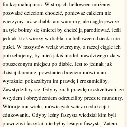
funkcjonalną moc. W strojach helloween możemy
pozwalać dzieciom chodzić, ponieważ całkiem nie
wierzymy już w diabła ani wampiry, ale ciągle jeszcze
na tyle boimy się śmierci by chcieć ją parodiować. Jeśli
jednak ktoś wierzy w diabła, na helloween dziecka nie
puści. W faszystów wciąż wierzymy, a raczej ciągle ich
potrzebujemy, by mieć jakiś model prawdziwego zła w
opuszczonym miejscu po diable. Jest to jednak już
dzisiaj daremne, powstaniec bowiem mówi nam
wyraźnie: pokazałbym im prawdę i zrozumieliby.
Zawstydziliby się. Gdyby znali prawdę rozstrzeliwań, ze
wstydem i obrzydzeniem odrzuciliby precz te mundury.
Wtóruje mu wielu, mówiących wciąż o edukacji i
edukowaniu. Gdyby leśny faszysta wiedział kim byli
prawdziwi faszyści, nie byłby leśnym faszystą. Zatem