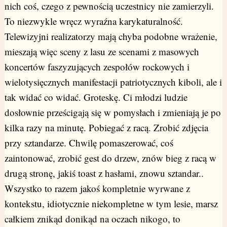
nich coś, czego z pewnością uczestnicy nie zamierzyli.
To niezwykle wręcz wyraźna karykaturalność.
Telewizyjni realizatorzy mają chyba podobne wrażenie,
mieszają więc sceny z lasu ze scenami z masowych
koncertów faszyzujących zespołów rockowych i
wielotysięcznych manifestacji patriotycznych kiboli, ale i
tak widać co widać. Groteskę. Ci młodzi ludzie
dosłownie prześcigają się w pomysłach i zmieniają je po
kilka razy na minutę. Pobiegać z racą. Zrobić zdjęcia
przy sztandarze. Chwilę pomaszerować, coś
zaintonować, zrobić gest do drzew, znów bieg z racą w
drugą stronę, jakiś toast z hasłami, znowu sztandar..
Wszystko to razem jakoś kompletnie wyrwane z
kontekstu, idiotycznie niekompletne w tym lesie, marsz
całkiem znikąd donikąd na oczach nikogo, to