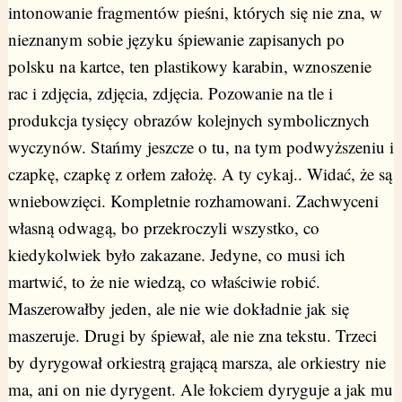
intonowanie fragmentów pieśni, których się nie zna, w
nieznanym sobie języku śpiewanie zapisanych po
polsku na kartce, ten plastikowy karabin, wznoszenie
rac i zdjęcia, zdjęcia, zdjęcia. Pozowanie na tle i
produkcja tysięcy obrazów kolejnych symbolicznych
wyczynów. Stańmy jeszcze o tu, na tym podwyższeniu i
czapkę, czapkę z orłem założę. A ty cykaj.. Widać, że są
wniebowzięci. Kompletnie rozhamowani. Zachwyceni
własną odwagą, bo przekroczyli wszystko, co
kiedykolwiek było zakazane. Jedyne, co musi ich
martwić, to że nie wiedzą, co właściwie robić.
Maszerowałby jeden, ale nie wie dokładnie jak się
maszeruje. Drugi by śpiewał, ale nie zna tekstu. Trzeci
by dyrygował orkiestrą grającą marsza, ale orkiestry nie
ma, ani on nie dyrygent. Ale łokciem dyryguje a jak mu