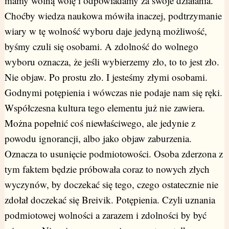
mamy wolną wolę i odpowiadamy za swoje działania.
Choćby wiedza naukowa mówiła inaczej, podtrzymanie
wiary w tę wolność wyboru daje jedyną możliwość,
byśmy czuli się osobami. A zdolność do wolnego
wyboru oznacza, że jeśli wybierzemy zło, to to jest zło.
Nie objaw. Po prostu zło. I jesteśmy złymi osobami.
Godnymi potępienia i wówczas nie podaje nam się ręki.
Współczesna kultura tego elementu już nie zawiera.
Można popełnić coś niewłaściwego, ale jedynie z
powodu ignorancji, albo jako objaw zaburzenia.
Oznacza to usunięcie podmiotowości. Osoba zderzona z
tym faktem będzie próbowała coraz to nowych złych
wyczynów, by doczekać się tego, czego ostatecznie nie
zdołał doczekać się Breivik. Potępienia. Czyli uznania
podmiotowej wolności a zarazem i zdolności by być