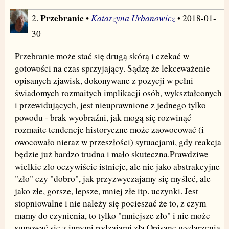
Przebranie
Katarzyna Urbanowicz
2.
•
• 2018-01-
30
Przebranie może stać się drugą skórą i czekać w
gotowości na czas sprzyjający. Sądzę że lekceważenie
opisanych zjawisk, dokonywane z pozycji w pełni
świadomych rozmaitych implikacji osób, wykształconych
i przewidujących, jest nieuprawnione z jednego tylko
powodu - brak wyobraźni, jak mogą się rozwinąć
rozmaite tendencje historyczne może zaowocować (i
owocowało nieraz w przeszłości) sytuacjami, gdy reakcja
będzie już bardzo trudna i mało skuteczna.Prawdziwe
wielkie zło oczywiście istnieje, ale nie jako abstrakcyjne
"zło" czy "dobro", jak przyzwyczajamy się myśleć, ale
jako złe, gorsze, lepsze, mniej złe itp. uczynki. Jest
stopniowalne i nie należy się pocieszać że to, z czym
mamy do czynienia, to tylko "mniejsze zło" i nie może
sumować się z innymi rodzajami zła.Opisane wydarzenia