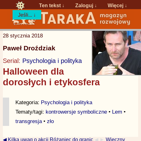
Ten tekst ↓
Zaloguj
↓
Więcej ↓
Jeśli... ↓
28 stycznia 2018
Paweł Droździak
Serial:
Psychologia i polityka
Halloween dla
dorosłych i etykosfera
Kategoria:
Psychologia i polityka
Tematy/tagi:
kontrowersje symboliczne
•
Lem
•
transgresja
•
zło
◀ Kilka uwag o akcji Różaniec do granic
◀ ►
Wieczny