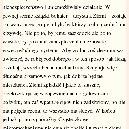
niebezpieczeństwo i uniemożliwiały działanie. W
pewnej scenie książki bohater – turysta z Ziemi – zostaje
porwany przez grupę tubylców którzy usiłują zrobić mu
krzywdę. Nie po to, by jemu zaszkodzić ale po to
właśnie, by pokonać zabezpieczenia nieznośnie
wszechwładnego systemu. Aby zrobić coś złego muszą
uwierzyć, że robią coś dobrego i w ten sposób, jak liczą,
oszukają wszechobecne mechanizmy. Recytują więc
długaśne przemowy o tym, jak dobrze będzie
mieszkańca Ziemi zgładzić i jakie to słuszne,
przekrzykują się w zapewnieniach o gotowości i
pożytku, ten zaś wpatruje się w nich zadziwiony, bo nie
ma pojęcia czemu to wszystko ma służyć. W końcu
jednak ponoszą porażkę. Cząsteczkowe
mikromechanizmy nie dają się obejść i turysta z Ziemi