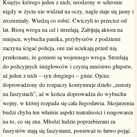
Księżyc którego jeden z nich, urodzony w schronie
nigdy w życiu nie widział na oczy, nagle staje się jasny i
zrozumiały. Wiedzą co robić. Ćwiczyli to przecież od
lat. Biorą wroga na cel i strzelają. Zabijają aktora na
miejscu, wybucha panika, przybyszów z podziemi
zaczyna ścigać policja, oni zaś uciekają przed nią
przekonani, że gonieni są wojennego wroga. Strzelają
do policyjnych śmigłowców i czynią mnóstwo głupstw,
aż jeden z nich – syn drugiego – ginie. Ojciec
doprowadzony do rozpaczy kontynuuje dzieło „zemsty
na faszystach”, aż w końcu doprowadza do wybuchu
wojny, w której rozpada się cała Jugosławia. Skojarzenia
budzi chyba ten właśnie aspekt teatralności i reagowania
na to, co się zna. Młodzi ludzie poprzebierani za
faszystów stają się faszystami, ponieważ to łatwo pojąć.