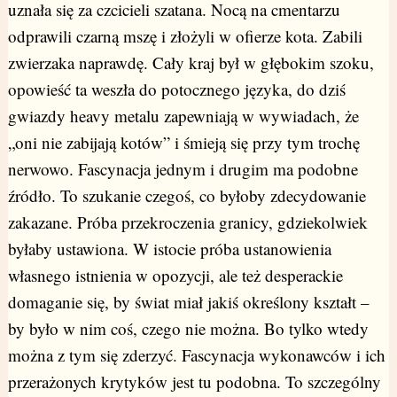
uznała się za czcicieli szatana. Nocą na cmentarzu
odprawili czarną mszę i złożyli w ofierze kota. Zabili
zwierzaka naprawdę. Cały kraj był w głębokim szoku,
opowieść ta weszła do potocznego języka, do dziś
gwiazdy heavy metalu zapewniają w wywiadach, że
„oni nie zabijają kotów” i śmieją się przy tym trochę
nerwowo. Fascynacja jednym i drugim ma podobne
źródło. To szukanie czegoś, co byłoby zdecydowanie
zakazane. Próba przekroczenia granicy, gdziekolwiek
byłaby ustawiona. W istocie próba ustanowienia
własnego istnienia w opozycji, ale też desperackie
domaganie się, by świat miał jakiś określony kształt –
by było w nim coś, czego nie można. Bo tylko wtedy
można z tym się zderzyć. Fascynacja wykonawców i ich
przerażonych krytyków jest tu podobna. To szczególny