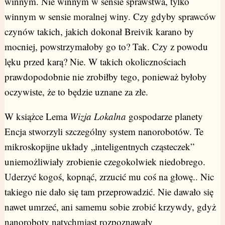
winnym. Nie winnym w sensie sprawstwa, tylko
winnym w sensie moralnej winy. Czy gdyby sprawców
czynów takich, jakich dokonał Breivik karano by
mocniej, powstrzymałoby go to? Tak. Czy z powodu
lęku przed karą? Nie. W takich okolicznościach
prawdopodobnie nie zrobiłby tego, ponieważ byłoby
oczywiste, że to będzie uznane za złe.
W książce Lema
Wizja Lokalna
gospodarze planety
Encja stworzyli szczególny system nanorobotów. Te
mikroskopijne układy „inteligentnych cząsteczek”
uniemożliwiały zrobienie czegokolwiek niedobrego.
Uderzyć kogoś, kopnąć, zrzucić mu coś na głowę.. Nic
takiego nie dało się tam przeprowadzić. Nie dawało się
nawet umrzeć, ani samemu sobie zrobić krzywdy, gdyż
nanoroboty natychmiast rozpoznawały