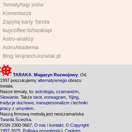
Tematy/tagi snów
Komentarze
Zapytaj karty Tarota
buycoffee.to/tarakapl
Astro-analizy
AstroAkademia
Blog WojciechJozwiak.pl
TARAKA. Magazyn Rozwojowy
. Od
1997 poszukujemy
alternatywnego
obrazu
świata.
Nasze tematy, to:
astrologia
,
szamanizm
,
Słowianie
. Także
tarot
,
enneagram
,
Yijing
,
tradycje duchowe
,
transpersonalizm
i
techniki
pracy z umysłem
.
Naszą firmową metodą jest neoszamańska
Twarda Ścieżka
.
ISSN 2300-9667.
O nas i kontakt
.
© Copyright
1997-2025
.
Polityka prywatności
.
Cookies
.