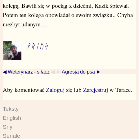
kolegą. Bawili się w pociąg z dziećmi, Kazik śpiewał.
Potem ten kolega opowiadał o swoim związku.. Chyba
niezbyt udanym…
ᚨᚱᛁᚢᛋ
◀ Weterynarz - siłacz
◀ ►
Agresja do psa ►
Aby komentować
Zaloguj się
lub
Zarejestruj
w Tarace.
Teksty
English
Sny
Seriale