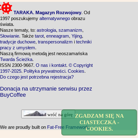
TARAKA. Magazyn Rozwojowy
. Od
1997 poszukujemy
alternatywnego
obrazu
świata.
Nasze tematy, to:
astrologia
,
szamanizm
,
Słowianie
. Także
tarot
,
enneagram
,
Yijing
,
tradycje duchowe
,
transpersonalizm
i
techniki
pracy z umysłem
.
Naszą firmową metodą jest neoszamańska
Twarda Ścieżka
.
ISSN 2300-9667.
O nas i kontakt
.
© Copyright
1997-2025
.
Polityka prywatności
.
Cookies
.
Do czego jest potrzebna rejestracja?
Donacja na utrzymanie serwisu przez
BuyCoffee
wróć na górę
ZGADZAM SIĘ NA
CIASTECZKA -
We are proudly built on
Fat-Free Framework
.
COOKIES.