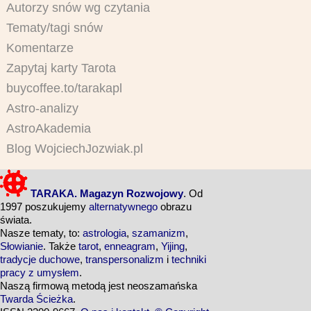
Autorzy snów wg czytania
Tematy/tagi snów
Komentarze
Zapytaj karty Tarota
buycoffee.to/tarakapl
Astro-analizy
AstroAkademia
Blog WojciechJozwiak.pl
TARAKA. Magazyn Rozwojowy
. Od
1997 poszukujemy
alternatywnego
obrazu
świata.
Nasze tematy, to:
astrologia
,
szamanizm
,
Słowianie
. Także
tarot
,
enneagram
,
Yijing
,
tradycje duchowe
,
transpersonalizm
i
techniki
pracy z umysłem
.
Naszą firmową metodą jest neoszamańska
Twarda Ścieżka
.