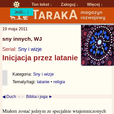
Ten tekst ↓
Zaloguj
↓
Więcej ↓
Jeśli... ↓
19 maja 2011
sny innych, WJ
Serial:
Sny i wizje
Inicjacja przez latanie
Kategoria:
Sny i wizje
Tematy/tagi:
latanie
•
religia
◀ Duch
◀ ►
Biblia i joga ►
Miałem zostać jednym ze specjalnie wtajemniczonych