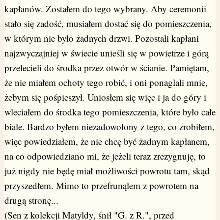
kapłanów. Zostałem do tego wybrany. Aby ceremonii
stało się zadość, musiałem dostać się do pomieszczenia,
w którym nie było żadnych drzwi. Pozostali kapłani
najzwyczajniej w świecie unieśli się w powietrze i górą
przelecieli do środka przez otwór w ścianie. Pamiętam,
że nie miałem ochoty tego robić, i oni ponaglali mnie,
żebym się pośpieszył. Uniosłem się więc i ja do góry i
wleciałem do środka tego pomieszczenia, które było całe
białe. Bardzo byłem niezadowolony z tego, co zrobiłem,
więc powiedziałem, że nie chcę być żadnym kapłanem,
na co odpowiedziano mi, że jeżeli teraz zrezygnuję, to
już nigdy nie będę miał możliwości powrotu tam, skąd
przyszedłem. Mimo to przefrunąłem z powrotem na
drugą stronę...
(Sen z kolekcji Matyldy, śnił "G. z R.", przed