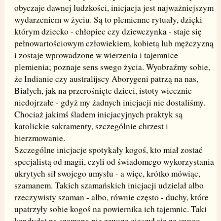
obyczaje dawnej ludzkości, inicjacja jest najważniejszym
wydarzeniem w życiu. Są to plemienne rytuały, dzięki
którym dziecko - chłopiec czy dziewczynka - staje się
pełnowartościowym człowiekiem, kobietą lub mężczyzną
i zostaje wprowadzone w wierzenia i tajemnice
plemienia; poznaje sens swego życia. Wyobraźmy sobie,
że Indianie czy australijscy Aborygeni patrzą na nas,
Białych, jak na przerośnięte dzieci, istoty wiecznie
niedojrzałe - gdyż my żadnych inicjacji nie dostaliśmy.
Chociaż jakimś śladem inicjacyjnych praktyk są
katolickie sakramenty, szczególnie chrzest i
bierzmowanie.
Szczególne inicjacje spotykały kogoś, kto miał zostać
specjalistą od magii, czyli od świadomego wykorzystania
ukrytych sił swojego umysłu - a więc, krótko mówiąc,
szamanem. Takich szamańskich inicjacji udzielał albo
rzeczywisty szaman - albo, równie często - duchy, które
upatrzyły sobie kogoś na powiernika ich tajemnic. Taki
kandydat na szamana nie zawsze cieszył się ze swego