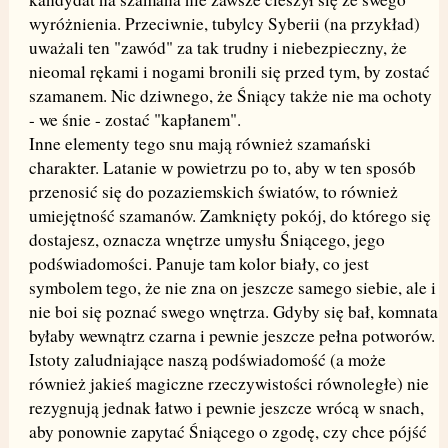
wyróżnienia. Przeciwnie, tubylcy Syberii (na przykład)
uważali ten "zawód" za tak trudny i niebezpieczny, że
nieomal rękami i nogami bronili się przed tym, by zostać
szamanem. Nic dziwnego, że Śniący także nie ma ochoty
- we śnie - zostać "kapłanem".
Inne elementy tego snu mają również szamański
charakter. Latanie w powietrzu po to, aby w ten sposób
przenosić się do pozaziemskich światów, to również
umiejętność szamanów. Zamknięty pokój, do którego się
dostajesz, oznacza wnętrze umysłu Śniącego, jego
podświadomości. Panuje tam kolor biały, co jest
symbolem tego, że nie zna on jeszcze samego siebie, ale i
nie boi się poznać swego wnętrza. Gdyby się bał, komnata
byłaby wewnątrz czarna i pewnie jeszcze pełna potworów.
Istoty zaludniające naszą podświadomość (a może
również jakieś magiczne rzeczywistości równoległe) nie
rezygnują jednak łatwo i pewnie jeszcze wrócą w snach,
aby ponownie zapytać Śniącego o zgodę, czy chce pójść