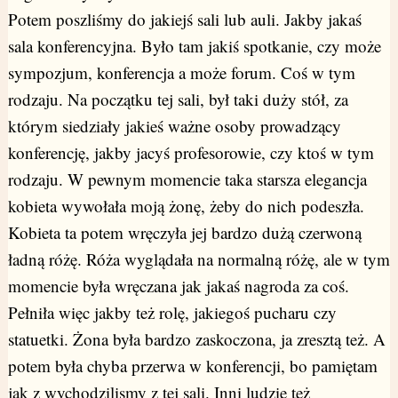
Potem poszliśmy do jakiejś sali lub auli. Jakby jakaś
sala konferencyjna. Było tam jakiś spotkanie, czy może
sympozjum, konferencja a może forum. Coś w tym
rodzaju. Na początku tej sali, był taki duży stół, za
którym siedziały jakieś ważne osoby prowadzący
konferencję, jakby jacyś profesorowie, czy ktoś w tym
rodzaju. W pewnym momencie taka starsza elegancja
kobieta wywołała moją żonę, żeby do nich podeszła.
Kobieta ta potem wręczyła jej bardzo dużą czerwoną
ładną różę. Róża wyglądała na normalną różę, ale w tym
momencie była wręczana jak jakaś nagroda za coś.
Pełniła więc jakby też rolę, jakiegoś pucharu czy
statuetki. Żona była bardzo zaskoczona, ja zresztą też. A
potem była chyba przerwa w konferencji, bo pamiętam
jak z wychodzilismy z tej sali. Inni ludzie też