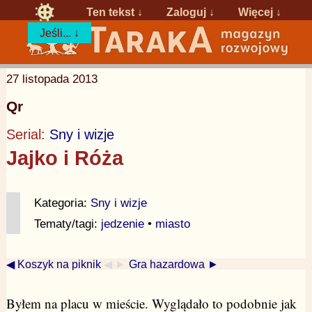
Ten tekst ↓
Zaloguj
↓
Więcej ↓
Jeśli... ↓
27 listopada 2013
Qr
Serial:
Sny i wizje
Jajko i Róża
Kategoria:
Sny i wizje
Tematy/tagi:
jedzenie
•
miasto
◀ Koszyk na piknik
◀ ►
Gra hazardowa ►
Byłem na placu w mieście. Wyglądało to podobnie jak