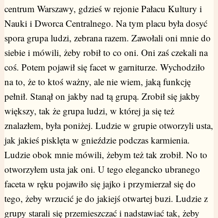
centrum Warszawy, gdzieś w rejonie Pałacu Kultury i
Nauki i Dworca Centralnego. Na tym placu była dosyć
spora grupa ludzi, zebrana razem. Zawołali oni mnie do
siebie i mówili, żeby robił to co oni. Oni zaś czekali na
coś. Potem pojawił się facet w garniturze. Wychodziło
na to, że to ktoś ważny, ale nie wiem, jaką funkcję
pełnił. Stanął on jakby nad tą grupą. Zrobił się jakby
większy, tak że grupa ludzi, w której ja się też
znalazłem, była poniżej. Ludzie w grupie otworzyli usta,
jak jakieś pisklęta w gnieździe podczas karmienia.
Ludzie obok mnie mówili, żebym też tak zrobił. No to
otworzyłem usta jak oni. U tego elegancko ubranego
faceta w ręku pojawiło się jajko i przymierzał się do
tego, żeby wrzucić je do jakiejś otwartej buzi. Ludzie z
grupy starali się przemieszczać i nadstawiać tak, żeby