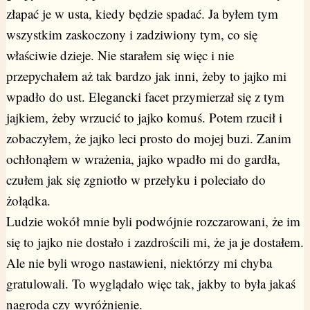
złapać je w usta, kiedy będzie spadać. Ja byłem tym
wszystkim zaskoczony i zadziwiony tym, co się
właściwie dzieje. Nie starałem się więc i nie
przepychałem aż tak bardzo jak inni, żeby to jajko mi
wpadło do ust. Elegancki facet przymierzał się z tym
jajkiem, żeby wrzucić to jajko komuś. Potem rzucił i
zobaczyłem, że jajko leci prosto do mojej buzi. Zanim
ochłonąłem w wrażenia, jajko wpadło mi do gardła,
czułem jak się zgniotło w przełyku i poleciało do
żołądka.
Ludzie wokół mnie byli podwójnie rozczarowani, że im
się to jajko nie dostało i zazdrościli mi, że ja je dostałem.
Ale nie byli wrogo nastawieni, niektórzy mi chyba
gratulowali. To wyglądało więc tak, jakby to była jakaś
nagroda czy wyróżnienie.