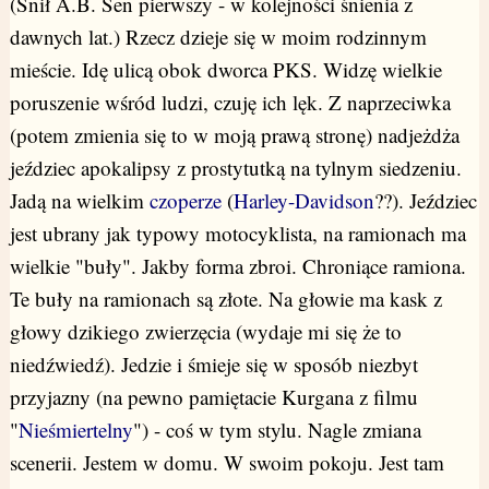
(Śnił A.B. Sen pierwszy - w kolejności śnienia z
dawnych lat.) Rzecz dzieje się w moim rodzinnym
mieście. Idę ulicą obok dworca PKS. Widzę wielkie
poruszenie wśród ludzi, czuję ich lęk. Z naprzeciwka
(potem zmienia się to w moją prawą stronę) nadjeżdża
jeździec apokalipsy z prostytutką na tylnym siedzeniu.
Jadą na wielkim
czoperze
(
Harley-Davidson
??). Jeździec
jest ubrany jak typowy motocyklista, na ramionach ma
wielkie "buły". Jakby forma zbroi. Chroniące ramiona.
Te buły na ramionach są złote. Na głowie ma kask z
głowy dzikiego zwierzęcia (wydaje mi się że to
niedźwiedź). Jedzie i śmieje się w sposób niezbyt
przyjazny (na pewno pamiętacie Kurgana z filmu
"
Nieśmiertelny
") - coś w tym stylu. Nagle zmiana
scenerii. Jestem w domu. W swoim pokoju. Jest tam