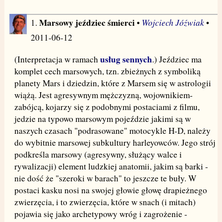
Marsowy jeździec śmierci
Wojciech Jóźwiak
1.
•
•
2011-06-12
usług sennych
(Interpretacja w ramach
.) Jeździec ma
komplet cech marsowych, tzn. zbieżnych z symboliką
planety Mars i dziedzin, które z Marsem się w astrologii
wiążą. Jest agresywnym mężczyzną, wojownikiem-
zabójcą, kojarzy się z podobnymi postaciami z filmu,
jedzie na typowo marsowym pojeździe jakimi są w
naszych czasach "podrasowane" motocykle H-D, należy
do wybitnie marsowej subkultury harleyowców. Jego strój
podkreśla marsowy (agresywny, służący walce i
rywalizacji) element ludzkiej anatomii, jakim są barki -
nie dość że "szeroki w barach" to jeszcze te buły. W
postaci kasku nosi na swojej głowie głowę drapieżnego
zwierzęcia, i to zwierzęcia, które w snach (i mitach)
pojawia się jako archetypowy wróg i zagrożenie -