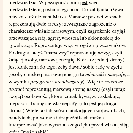
niedźwiedzia. W pewnym stopniu
jest
więc
niedźwiedziem, posiada jego moc. Do zabijania używa
miecza - też element Marsa. Marsowe postaci w snach
reprezentują dwie rzeczy: zewnętrzne zagrożenie o
charakterze właśnie marsowym, czyli zagrożenie czyjąś
przeważającą siłą, agresywnością lub skłonnością do
rywalizacji. Reprezentuje więc wrogów i przeciwników.
naszą
Po drugie, tacyż "marsowcy" reprezentują
, czyli
śniącej osoby, marsową energię. Która (z jednej strony)
jest konieczna do tego, żeby dawać sobie radę w życiu
mięczaki
mazgaje
(osoby o niskiej marsowej energii to
i
, a
przegrani
nieudacznicy
marsowe
w wyniku
i
). Więc te
postaci
reprezentują marsową stronę naszej (czyli tutaj:
twojej) osobowości, która jednak bywa, że zaskakuje,
niepokoi - boimy się własnej siły. (i to jest jej druga
strona.) Wiele takich snów o atakujących wojownikach,
bandytach, potworach i drapieżnikach można
interpretować jako wyraz naszego lęku przed własną siłą,
która "może zabić".