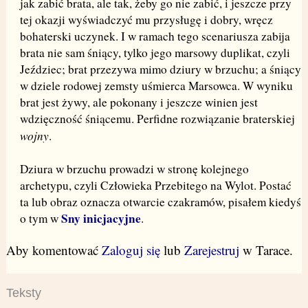
jak zabić brata, ale tak, żeby go nie zabić, i jeszcze przy
tej okazji wyświadczyć mu przysługę i dobry, wręcz
bohaterski uczynek. I w ramach tego scenariusza zabija
brata nie sam śniący, tylko jego marsowy duplikat, czyli
Jeździec; brat przezywa mimo dziury w brzuchu; a śniący
w dziele rodowej zemsty uśmierca Marsowca. W wyniku
brat jest żywy, ale pokonany i jeszcze winien jest
wdzięczność śniącemu. Perfidne rozwiązanie braterskiej
wojny
.
Dziura w brzuchu prowadzi w stronę kolejnego
archetypu, czyli Człowieka Przebitego na Wylot. Postać
ta lub obraz oznacza otwarcie czakramów, pisałem kiedyś
Sny inicjacyjne
o tym w
.
Aby komentować
Zaloguj się
lub
Zarejestruj
w Tarace.
Teksty