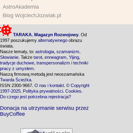
AstroAkademia
Blog WojciechJozwiak.pl
TARAKA. Magazyn Rozwojowy
. Od
1997 poszukujemy
alternatywnego
obrazu
świata.
Nasze tematy, to:
astrologia
,
szamanizm
,
Słowianie
. Także
tarot
,
enneagram
,
Yijing
,
tradycje duchowe
,
transpersonalizm
i
techniki
pracy z umysłem
.
Naszą firmową metodą jest neoszamańska
Twarda Ścieżka
.
ISSN 2300-9667.
O nas i kontakt
.
© Copyright
1997-2025
.
Polityka prywatności
.
Cookies
.
Do czego jest potrzebna rejestracja?
Donacja na utrzymanie serwisu przez
BuyCoffee
wróć na górę