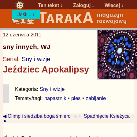
Ten tekst ↓
Zaloguj
↓
Więcej ↓
Jeśli... ↓
12 czerwca 2011
sny innych, WJ
Serial:
Sny i wizje
Jeździec Apokalipsy
Kategoria:
Sny i wizje
Tematy/tagi:
napastnik
•
pies
•
zabijanie
◀ Olimp i siedziba boga śmierci
◀ ►
Spadnięcie Księżyca
►