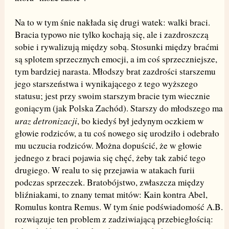
Na to w tym śnie nakłada się drugi watek: walki braci.
Bracia typowo nie tylko kochają się, ale i zazdroszczą
sobie i rywalizują między sobą. Stosunki między braćmi
są splotem sprzecznych emocji, a im coś sprzeczniejsze,
tym bardziej narasta. Młodszy brat zazdrości starszemu
jego starszeństwa i wynikającego z tego wyższego
statusu; jest przy swoim starszym bracie tym wiecznie
goniącym (jak Polska Zachód). Starszy do młodszego ma
uraz detronizacji
, bo kiedyś był jedynym oczkiem w
głowie rodziców, a tu coś nowego się urodziło i odebrało
mu uczucia rodziców. Można dopuścić, że w głowie
jednego z braci pojawia się chęć, żeby tak zabić tego
drugiego. W realu to się przejawia w atakach furii
podczas sprzeczek. Bratobójstwo, zwłaszcza między
bliźniakami, to znany temat mitów: Kain kontra Abel,
Romulus kontra Remus. W tym śnie podświadomość A.B.
rozwiązuje ten problem z zadziwiającą przebiegłością: