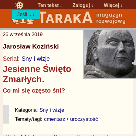
Ten tekst ↓
Zaloguj
↓
Więcej ↓
Jeśli... ↓
26 września 2019
Jarosław Koziński
Serial:
Sny i wizje
Jesienne Święto
Zmarłych.
Co mi się często śni?
Kategoria:
Sny i wizje
Tematy/tagi:
cmentarz
•
uroczystość