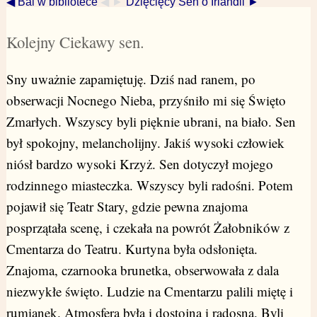
◀ Bal w bibliotece
◀ ►
Dzięcięcy Sen o Irlandii ►
Kolejny Ciekawy sen.
Sny uważnie zapamiętuję. Dziś nad ranem, po
obserwacji Nocnego Nieba, przyśniło mi się Święto
Zmarłych. Wszyscy byli pięknie ubrani, na biało. Sen
był spokojny, melancholijny. Jakiś wysoki człowiek
niósł bardzo wysoki Krzyż. Sen dotyczył mojego
rodzinnego miasteczka. Wszyscy byli radośni. Potem
pojawił się Teatr Stary, gdzie pewna znajoma
posprzątała scenę, i czekała na powrót Żałobników z
Cmentarza do Teatru. Kurtyna była odsłonięta.
Znajoma, czarnooka brunetka, obserwowała z dala
niezwykłe święto. Ludzie na Cmentarzu palili miętę i
rumianek. Atmosfera była i dostojna i radosna. Byli