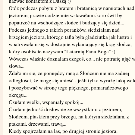
nazwać kontaktem z Duszą :)
Otóż podczas pobytu z bratem i bratanicą w namiotach nad
jeziorem, prawie codziennie wstawałam skoro świt by
popatrzeć na wschodzące słońce i budzący się dzień...
Podczas jednego z takich poranków, siedziałam nad
brzegiem jeziora, którego tafla była gładziutka jak lustro i
wpatrywałam się w dostojnie wyłaniający się krąg słońca,
który osobiście nazywam "Latarnią Pana Boga" ;)
Wówczas właśnie doznałam czegoś, co... nie potrafię ująć 
słowa...
Zdało mi się, że pomiędzy mną a Słońcem nie ma żadnej
odległości, że mogę się unieść - jeśli tylko wyrażę taką wol
i poszybować w stronę tego pięknego, pomarańczowego
okręgu...
Czułam wielki, wspaniały spokój...
Czułam jedność dosłownie ze wszystkim: z jeziorem,
Słońcem, piaskiem przy brzegu, na którym siedziałam, z
ptakami, drzewami, trawą...
Kiedy spojrzałam na las, po drugiej stronie jeziora,