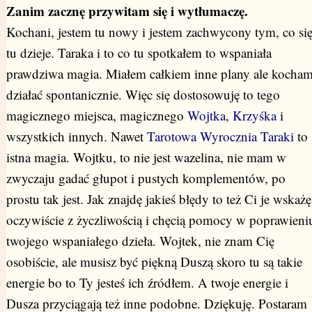
Zanim zacznę przywitam się i wytłumaczę.
Kochani, jestem tu nowy i jestem zachwycony tym, co si
tu dzieje. Taraka i to co tu spotkałem to wspaniała
prawdziwa magia. Miałem całkiem inne plany ale kocha
działać spontanicznie. Więc się dostosowuję to tego
magicznego miejsca, magicznego
Wojtka
,
Krzyśka
i
wszystkich innych. Nawet
Tarotowa Wyrocznia Taraki
to
istna magia. Wojtku, to nie jest wazelina, nie mam w
zwyczaju gadać głupot i pustych komplementów, po
prostu tak jest. Jak znajdę jakieś błędy to też Ci je wskażę
oczywiście z życzliwością i chęcią pomocy w poprawieni
twojego wspaniałego dzieła. Wojtek, nie znam Cię
osobiście, ale musisz być piękną Duszą skoro tu są takie
energie bo to Ty jesteś ich źródłem. A twoje energie i
Dusza przyciągają też inne podobne. Dziękuję. Postaram