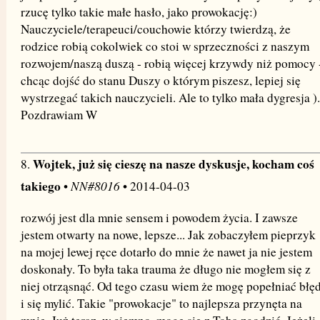
rzucę tylko takie małe hasło, jako prowokację:)
Nauczyciele/terapeuci/couchowie którzy twierdzą, że
rodzice robią cokolwiek co stoi w sprzeczności z naszym
rozwojem/naszą duszą - robią więcej krzywdy niż pomocy 
chcąc dojść do stanu Duszy o którym piszesz, lepiej się
wystrzegać takich nauczycieli. Ale to tylko mała dygresja ).
Pozdrawiam W
Wojtek, już się cieszę na nasze dyskusje, kocham coś
8.
takiego
NN#8016
•
• 2014-04-03
rozwój jest dla mnie sensem i powodem życia. I zawsze
jestem otwarty na nowe, lepsze... Jak zobaczyłem pieprzyk
na mojej lewej ręce dotarło do mnie że nawet ja nie jestem
doskonały. To była taka trauma że długo nie mogłem się z
niej otrząsnąć. Od tego czasu wiem że mogę popełniać błę
i się mylić. Takie "prowokacje" to najlepsza przynęta na