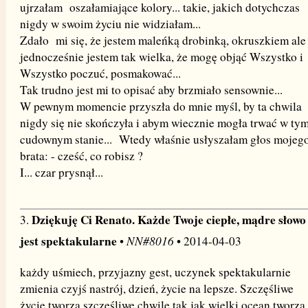
ujrzałam oszałamiające kolory... takie, jakich dotychczas
nigdy w swoim życiu nie widziałam...
Zdało mi się, że jestem maleńką drobinką, okruszkiem ale
jednocześnie jestem tak wielka, że mogę objąć Wszystko i
Wszystko poczuć, posmakować...
Tak trudno jest mi to opisać aby brzmiało sensownie...
W pewnym momencie przyszła do mnie myśl, by ta chwila
nigdy się nie skończyła i abym wiecznie mogła trwać w ty
cudownym stanie... Wtedy właśnie usłyszałam głos mojeg
brata: - cześć, co robisz ?
I... czar prysnął...
Dziękuję Ci Renato. Każde Twoje ciepłe, mądre słowo
3.
jest spektakularne
NN#8016
•
• 2014-04-03
każdy uśmiech, przyjazny gest, uczynek spektakularnie
zmienia czyjś nastrój, dzień, życie na lepsze. Szczęśliwe
życie tworzą szczęśliwe chwile tak jak wielki ocean tworzą