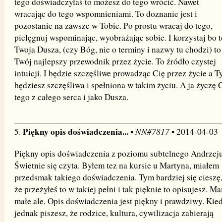
tego doświadczyłaś to możesz do tego wrócić. Nawet
wracając do tego wspomnieniami. To doznanie jest i
pozostanie na zawsze w Tobie. Po prostu wracaj do tego,
pielęgnuj wspominając, wyobrażając sobie. I korzystaj bo t
Twoja Dusza, (czy Bóg, nie o terminy i nazwy tu chodzi) to
Twój najlepszy przewodnik przez życie. To źródło czystej
intuicji. I będzie szczęśliwe prowadząc Cię przez życie a T
będziesz szczęśliwa i spełniona w takim życiu. A ja życzę 
tego z całego serca i jako Dusza.
Piękny opis doświadczenia...
NN#7817
5.
•
• 2014-04-03
Piękny opis doświadczenia z poziomu subtelnego Andrzeju
Świetnie się czyta. Byłem tez na kursie u Martyna, miałem
przedsmak takiego doświadczenia. Tym bardziej się cieszę
że przeżyłeś to w takiej pełni i tak pięknie to opisujesz. M
małe ale. Opis doświadczenia jest piękny i prawdziwy. Kie
jednak piszesz, że rodzice, kultura, cywilizacja zabierają