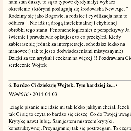
nam stan duszy, to są to typowe dyrdymały( wybacz
określenie ) którymi posługują się środowiska New Age. "
Rodzimy się jako Bogowie, a rodzice i cywilizacja nam to
odbiera ". Nie idź tą drogą intelektualnej i chybionej
obróbki tego stanu. Fenomenologicznie( z perspektywy Ja 
świetnie i prawdziwie opisujesz to co przeżyłeś. Kiedy
zabierasz się jednak za interpretacje, schodzisz lekko na
manowce:) tak to jest z doświadczeniami mistycznymi:)
Dzięki za ten artykuł i czekam na więcej!!! Pozdrawiam Ci
serdecznie Wojtek
Bardzo Ci dziekuję Wojtek. Tym bardziej że...
6.
•
NN#8016
• 2014-04-03
..ciągle pisanie nie idzie mi tak lekko jakbym chciał. Jeżeli
tak Ci się to czyta to bardzo się cieszę. Co do Twojej uwagi
Krytykę nawet lubię. Sam jestem mistrzem krytyki,
konstruktywnej. Przynajmniej tak się postrzegam. To częst