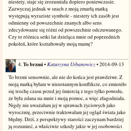
niestety, staje się zrozumiała dopiero poniewczasie.
Zazwyczaj jednak w snach z moją zmarłą matką
występują wyraziste symbole - niestety ich zasób jest
odmienny od powszechnie znanych albo sens
zdecydowanie się różni od powszechnie odczuwanego.
Czy to różnica setki lat dzieląca mnie od poprzednich
pokoleń, które kształtowały moją mamę?
To brzmi
Katarzyna Urbanowicz
4.
•
• 2014-09-13
To brzmi sensownie, ale nie do końca jest prawdziwe. Z
moją matką byłam w nieustannym konflikcie, co zmieniło
się trochę czasu przed jej śmiercią z tego tylko powodu,
ze była zdana na mnie i moją pomoc, a więc złagodniała.
Nigdy nie uważałam jej w sprawach życiowych jako
wyrocznię, przeciwnie traktowałam jej ogląd świata jako
błędny. Dziś, z perspektywy starości zaczynam bardziej
ją rozumieć, a właściwie szkody jakie w jej osobowości