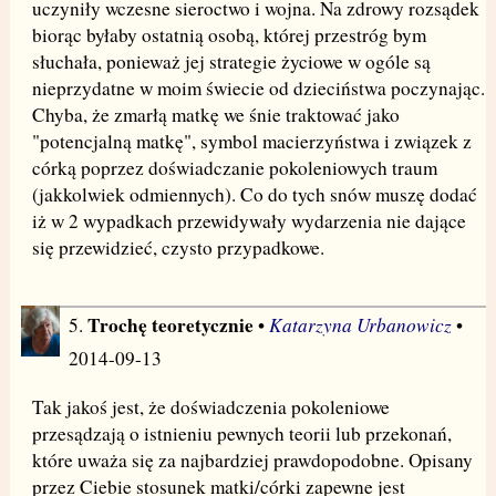
uczyniły wczesne sieroctwo i wojna. Na zdrowy rozsądek
biorąc byłaby ostatnią osobą, której przestróg bym
słuchała, ponieważ jej strategie życiowe w ogóle są
nieprzydatne w moim świecie od dzieciństwa poczynając.
Chyba, że zmarłą matkę we śnie traktować jako
"potencjalną matkę", symbol macierzyństwa i związek z
córką poprzez doświadczanie pokoleniowych traum
(jakkolwiek odmiennych). Co do tych snów muszę dodać
iż w 2 wypadkach przewidywały wydarzenia nie dające
się przewidzieć, czysto przypadkowe.
Trochę teoretycznie
Katarzyna Urbanowicz
5.
•
•
2014-09-13
Tak jakoś jest, że doświadczenia pokoleniowe
przesądzają o istnieniu pewnych teorii lub przekonań,
które uważa się za najbardziej prawdopodobne. Opisany
przez Ciebie stosunek matki/córki zapewne jest