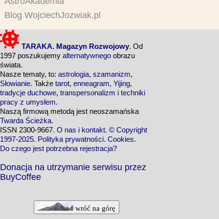
AstroAkademia
Blog WojciechJozwiak.pl
TARAKA. Magazyn Rozwojowy
. Od
1997 poszukujemy
alternatywnego
obrazu
świata.
Nasze tematy, to:
astrologia
,
szamanizm
,
Słowianie
. Także
tarot
,
enneagram
,
Yijing
,
tradycje duchowe
,
transpersonalizm
i
techniki
pracy z umysłem
.
Naszą firmową metodą jest neoszamańska
Twarda Ścieżka
.
ISSN 2300-9667.
O nas i kontakt
.
© Copyright
1997-2025
.
Polityka prywatności
.
Cookies
.
Do czego jest potrzebna rejestracja?
Donacja na utrzymanie serwisu przez
BuyCoffee
wróć na górę