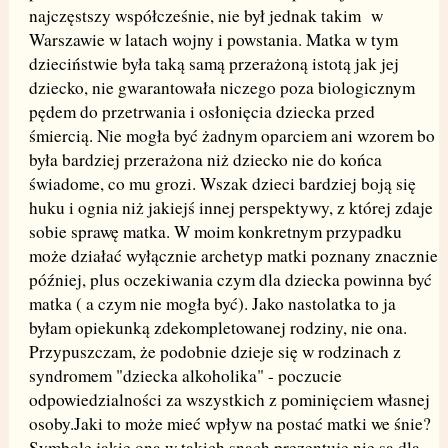
najczęstszy współcześnie, nie był jednak takim w
Warszawie w latach wojny i powstania. Matka w tym
dzieciństwie była taką samą przerażoną istotą jak jej
dziecko, nie gwarantowała niczego poza biologicznym
pędem do przetrwania i osłonięcia dziecka przed
śmiercią. Nie mogła być żadnym oparciem ani wzorem bo
była bardziej przerażona niż dziecko nie do końca
świadome, co mu grozi. Wszak dzieci bardziej boją się
huku i ognia niż jakiejś innej perspektywy, z której zdaje
sobie sprawę matka. W moim konkretnym przypadku
może działać wyłącznie archetyp matki poznany znacznie
później, plus oczekiwania czym dla dziecka powinna być
matka ( a czym nie mogła być). Jako nastolatka to ja
byłam opiekunką zdekompletowanej rodziny, nie ona.
Przypuszczam, że podobnie dzieje się w rodzinach z
syndromem "dziecka alkoholika" - poczucie
odpowiedzialności za wszystkich z pominięciem własnej
osoby.Jaki to może mieć wpływ na postać matki we śnie?
Symbole jakie ona w takich snach prezentuje nie są dla