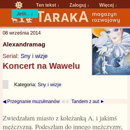
Ten tekst ↓
Zaloguj
↓
Więcej ↓
Jeśli... ↓
08 września 2014
Alexandramag
Serial:
Sny i wizje
Koncert na Wawelu
Kategoria:
Sny i wizje
◀ Przegnanie muzułmanów
◀ ►
Tandem z aut ►
Zwiedzałam miasto z koleżanką A. i jakimś
mężczyzną. Podeszłam do innego mężczyzny,