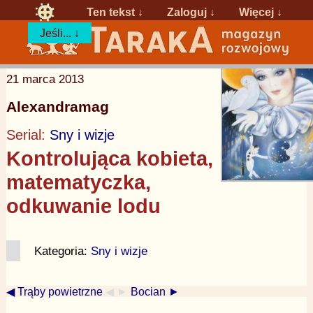
Ten tekst ↓
Zaloguj
↓
Więcej ↓
Jeśli... ↓
21 marca 2013
Alexandramag
Serial:
Sny i wizje
Kontrolująca kobieta,
matematyczka,
odkuwanie lodu
Kategoria:
Sny i wizje
◀ Trąby powietrzne
◀ ►
Bocian ►