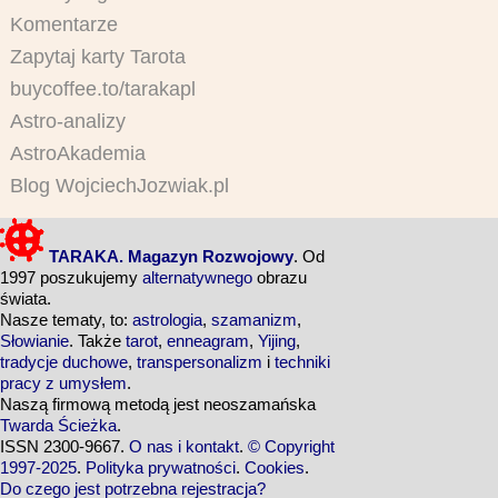
Komentarze
Zapytaj karty Tarota
buycoffee.to/tarakapl
Astro-analizy
AstroAkademia
Blog WojciechJozwiak.pl
TARAKA. Magazyn Rozwojowy
. Od
1997 poszukujemy
alternatywnego
obrazu
świata.
Nasze tematy, to:
astrologia
,
szamanizm
,
Słowianie
. Także
tarot
,
enneagram
,
Yijing
,
tradycje duchowe
,
transpersonalizm
i
techniki
pracy z umysłem
.
Naszą firmową metodą jest neoszamańska
Twarda Ścieżka
.
ISSN 2300-9667.
O nas i kontakt
.
© Copyright
1997-2025
.
Polityka prywatności
.
Cookies
.
Do czego jest potrzebna rejestracja?