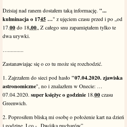
"...
Dzisiaj nad ranem dostałem taką informację.
kulminacja o 17
45
…
" z ujęciem czasu przed i po „od
00
.00
17.
do 18
„ Z całego snu zapamiętałem tylko te
dwa urywki.
…...........
Zastanawiając się o co tu może się rozchodzić.
"07.04.2020. zjawiska
1. Zajrzałem do sieci pod hasło
astronomiczne
", no i znalazłem w Onecie: …
super księżyc o godzinie
00
07.04.2020.
18.
czasu
Greenwich.
2. Poprosiłem bliską mi osobę o położenie kart na dzień
i godzinę. I co - „Dwójka pucharów”.