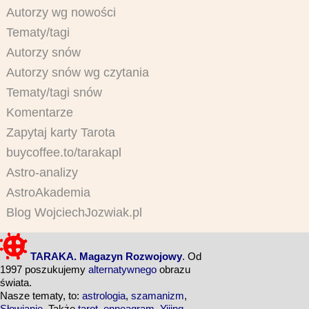
Autorzy wg nowości
Tematy/tagi
Autorzy snów
Autorzy snów wg czytania
Tematy/tagi snów
Komentarze
Zapytaj karty Tarota
buycoffee.to/tarakapl
Astro-analizy
AstroAkademia
Blog WojciechJozwiak.pl
TARAKA. Magazyn Rozwojowy
. Od
1997 poszukujemy
alternatywnego
obrazu
świata.
Nasze tematy, to:
astrologia
,
szamanizm
,
Słowianie
. Także
tarot
,
enneagram
,
Yijing
,