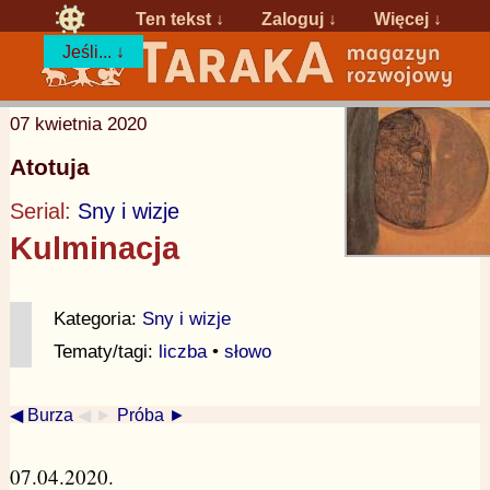
Ten tekst ↓
Zaloguj
↓
Więcej ↓
Jeśli... ↓
07 kwietnia 2020
Atotuja
Serial:
Sny i wizje
Kulminacja
Kategoria:
Sny i wizje
Tematy/tagi:
liczba
•
słowo
◀ Burza
◀ ►
Próba ►
07.04.2020.